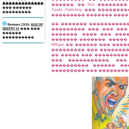
�������������
������, �� Skin �������
��� ������
Tundra Publishing
��� ���������
���������.
��������� ������� ���� 
�� ������� ������������� 
Reviews 13/10:
AGE OF
SENTRY #1
��� ���
��������� ��� ��� ���
������
�������. ���� ��� ���
����������.
������� �������, �����
Milligan
�� ������ ��� ����
��������� ��� ��������
�� ����� ��� ���������
��� �����������, ���
���������� ������, �
��������� ��� ��������