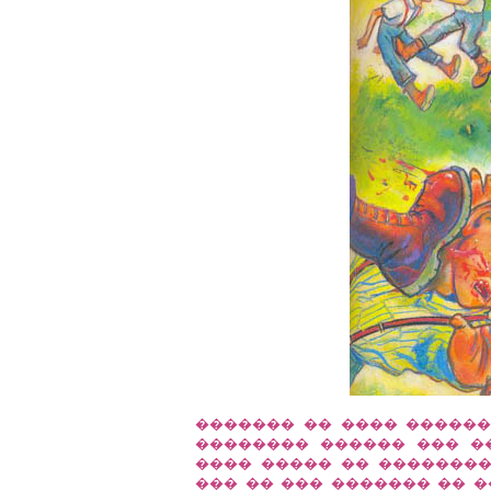
������� �� ���� ��������
�������� ������ ��� �
���� ����� �� ��������
��� �� ��� ������� �� �