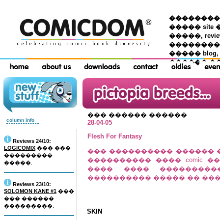
��������� �
����� site 
�����, re
���������
����� blog,
������ �
��� ������ ������
column info
28-04-05
Flesh For Fantasy
Reviews 24/10:
LOGICOMIX
��� ���
��� ���������� ������ 
���������
���������� ���� comic �� �
�����.
���� ���� ��������
���������� ����� �� ���
Reviews 23/10:
SOLOMON KANE #1
���
��� ������
���������.
SKIN