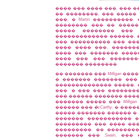
���� ��� ���� ���, ��� 
�� ��������, ��� �����
���, � Martin ���������
�������� ��� �� �����
����� �������� ���
������������� ������, 
��� ���������� ��� ��
���� ���� ���, ������
���� ��� ������� ����
���� ��� ��� �������
������� ��������.
�� ������� ���
Milligan
����
� ������� ������� ��� �
�������������� �����, 
���. � ��� ��� �������
��� ������ ������� ����
������� ����� ���
Milligan
������ ���
�cCarthy
, � ���
����� ������� ������ � 
������� ����������� �
��������� ��� ���� ����
���������. �� �������
������� ���
Swain
, ���