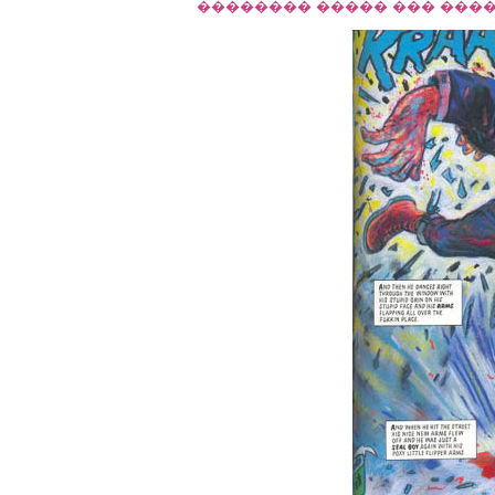
�������� ����� ��� ����