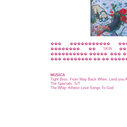
��� ����������� ���
��������, �� SKIN �
���������� �����. ��� �
��� �������� �� �� ����
MUSICA
Tight Bros. From Way Back When: Lend you 
The Specials: S/T
The Whip: Atheist Love Songs To God