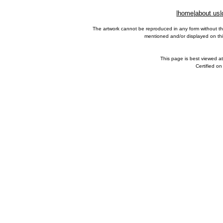
|
home
|
about us
|
The artwork cannot be reproduced in any form without th
mentioned and/or displayed on this
This page is best viewed a
Certified o