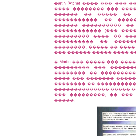
�artin 'Atchet ���� ��� �
���� �������� ��� ���
������ �� ����� �� 
�����������. �� ����
������ ���������� ��
������������ (��� ���
��������� ����. �� ��
���������� �� �����
��������, ����� �� ����
��� ������ ����� ���� �
� Martin ��� ����� ��� �
��������� ��� ��������
�������� �� ���������
���� ��� ������� �����
�������� �� �����������
�������������� ����� �
��� ���������, �� ���
�����.