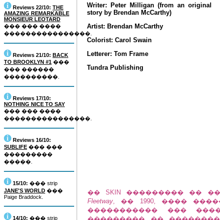
Writer: Peter Milligan (from an original
Reviews 22/10:
THE
story by Brendan McCarthy)
AMAZING REMARKABLE
MONSIEUR LEOTARD
Artist: Brendan McCarthy
��� ��� ����
����������������.
Colorist: Carol Swain
Letterer: Tom Frame
Reviews 21/10:
BACK
TO BROOKLYN #1
���
Tundra Publishing
��� ������
����������.
Reviews 17/10:
NOTHING NICE TO SAY
��� ��� ����
����������������.
Reviews 16/10:
SUBLIFE
��� ���
���������
�����.
15/10:
��� strip
JANE'S WORLD
���
�� SKIN ��������� �� ��
Paige Braddock.
Fleetway
, �� 1990, ���� ��
����������� ��� ����
14/10:
��� strip
��������� �� ��������