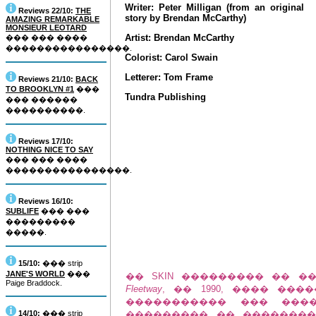
Writer: Peter Milligan (from an original
Reviews 22/10:
THE
story by Brendan McCarthy)
AMAZING REMARKABLE
MONSIEUR LEOTARD
Artist: Brendan McCarthy
��� ��� ����
����������������.
Colorist: Carol Swain
Letterer: Tom Frame
Reviews 21/10:
BACK
TO BROOKLYN #1
���
Tundra Publishing
��� ������
����������.
Reviews 17/10:
NOTHING NICE TO SAY
��� ��� ����
����������������.
Reviews 16/10:
SUBLIFE
��� ���
���������
�����.
15/10:
��� strip
JANE'S WORLD
���
�� SKIN ��������� �� ��
Paige Braddock.
Fleetway
, �� 1990, ���� ��
����������� ��� ����
14/10:
��� strip
��������� �� ��������