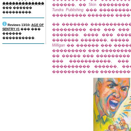
�������������
������, �� Skin �������
��� ������
Tundra Publishing
��� ���������
���������.
��������� ������� ���� 
�� ������� ������������� 
Reviews 13/10:
AGE OF
SENTRY #1
��� ���
��������� ��� ��� ���
������
�������. ���� ��� ���
����������.
������� �������, �����
Milligan
�� ������ ��� ����
��������� ��� ��������
�� ����� ��� ���������
��� �����������, ���
���������� ������, �
��������� ��� ��������