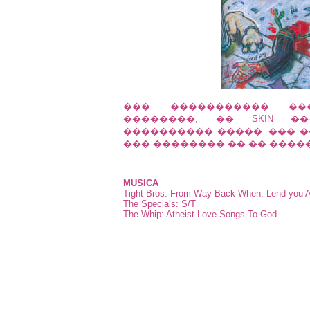
��� ����������� ���
��������, �� SKIN �
���������� �����. ��� �
��� �������� �� �� ����
MUSICA
Tight Bros. From Way Back When: Lend you 
The Specials: S/T
The Whip: Atheist Love Songs To God