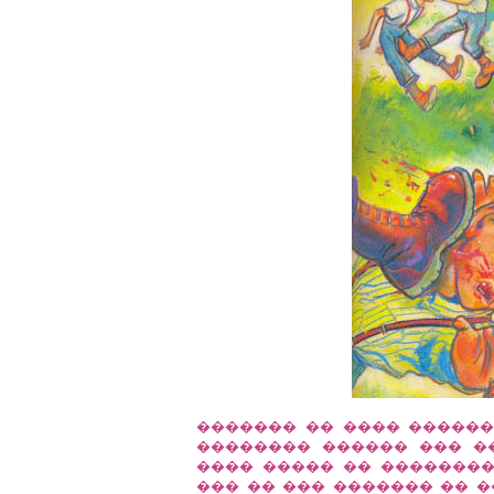
������� �� ���� ��������
�������� ������ ��� �
���� ����� �� ��������
��� �� ��� ������� �� �