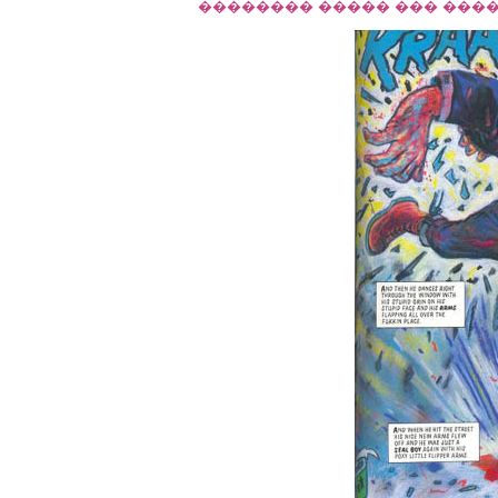
�������� ����� ��� ����