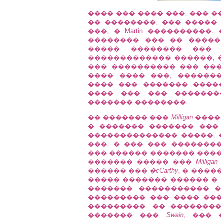
���� ��� ���� ���, ��� 
�� ��������, ��� �����
���, � Martin ���������
�������� ��� �� �����
����� �������� ���
������������� ������, 
��� ���������� ��� ��
���� ���� ���, ������
���� ��� ������� ����
���� ��� ��� �������
������� ��������.
�� ������� ���
Milligan
����
� ������� ������� ��� �
�������������� �����, 
���. � ��� ��� �������
��� ������ ������� ����
������� ����� ���
Milligan
������ ���
�cCarthy
, � ���
����� ������� ������ � 
������� ����������� �
��������� ��� ���� ����
���������. �� �������
������� ���
Swain
, ���