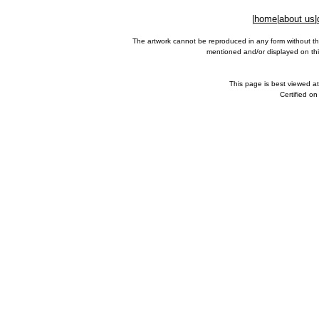
|
home
|
about us
|
The artwork cannot be reproduced in any form without th
mentioned and/or displayed on this
This page is best viewed a
Certified o