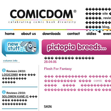
��������� �
����� site 
�����, re
���������
����� blog,
������ �
��� ������ ������
column info
28-04-06
Flesh For Fantasy
Reviews 24/10:
LOGICOMIX
��� ���
��� ���������� ������ 
���������
���������� ���� comic �� �
�����.
���� ���� ��������
���������� ����� �� ���
Reviews 23/10:
SOLOMON KANE #1
���
��� ������
���������.
SKIN