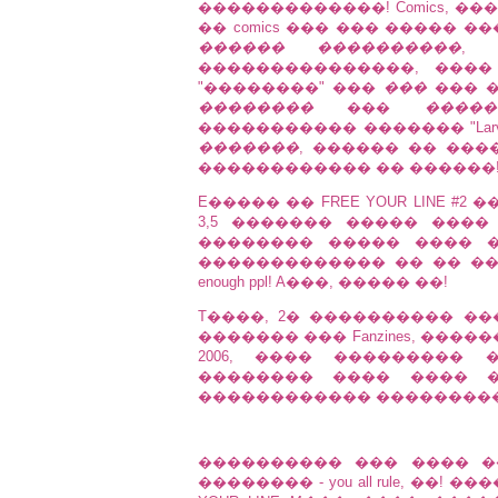
�������������! Comics, ���
�� comics ��� ��� ����� ��
������ ����������
, 
���������������, ���
"��������" ���
���
��� �
��������
���
�����
����������� ������� "Larva D
�������
, ������ �� ��
������������ �� ������! Check
E����� �� FREE YOUR LINE #2 ��
3,5 ������� ����� ���
�������� ����� ���� ��
������������� �� �� �
enough ppl! A���, ����� ��!
T����, 2� ���������� �
������� ��� Fanzines, ����
2006, ���� ���������
�������� ���� ���� ��� 
������������ ���������
���������� ��� ���� �
�������� - you all rule, ��!