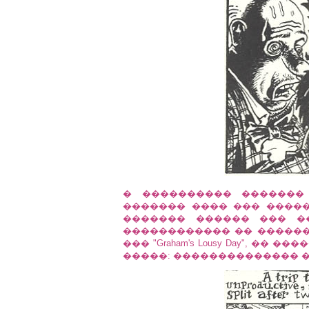
� ���������� �������
������� ���� ��� ����
������� ������ ��� ����
������������ �� �������
��� "Graham's Lousy Day", �
�����: �������������� �