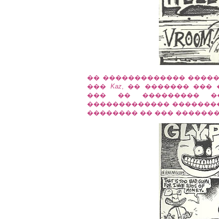
�� ������������� ��������
���
Kaz
, �� ������� ���
��� �� ��������� �� l
������������� ���������
�������� �� ��� ��������