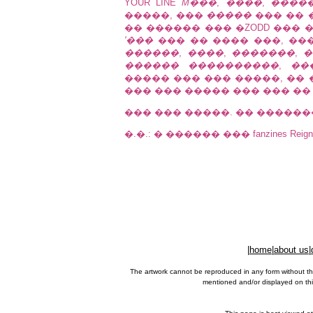
YOUR LINE
M���
,
����
,
����
�����, ���
�����
��� ��
�� ������ ��� �ZODD ��� 
'���
��� �� ���� ���, ��� 
������
,
����
,
�������
,
�
������ ����������
,
��
����� ��� ��� �����, ��
��� ��� ����� ��� ��� �� �
��� ��� �����. �� ������
�.�.: � ������ ��� fanzines Reigne
|
home
|
about us
|
The artwork cannot be reproduced in any form without th
mentioned and/or displayed on this