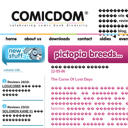
��������� �
����� site 
�����, re
���������
����� blog,
������ �
��� ������ ������
column info
12-05-06
The Curse Of Lost Days
Reviews 24/10:
LOGICOMIX
��� ���
��� ��� ������ ���� �� 
���������
�������. �� ������� ��� 
�����.
�������� ��� ���� ���.
����������� ��� ����, 
Reviews 23/10:
fanzines ����� �� ������
SOLOMON KANE #1
���
����������� ��� ������
��� ������
��������� ��� �����
���������.
�������� ������ �� ��