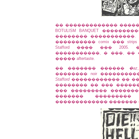
�� ������������� �������� �� "
BOTULISM BANQUET ������
�������� �����������.
���������� comix ��� str
Stafford ���� ��� 200
�����������, � ���, ��
����� aftertaste.
�� ������� ������
�az
�������� noir ��������
Stafford
������������ �� ��
�������� �� ��� �����
��� ��������� �������
������� ���������
������������� ������� 