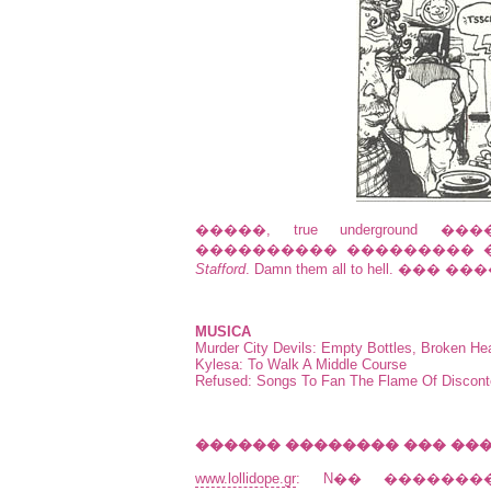
�����, true underground
���������� ��������� 
Stafford
. Damn them all to hell. ���
MUSICA
Murder City Devils: Empty Bottles, Broken He
Kylesa: To Walk A Middle Course
Refused: Songs To Fan The Flame Of Discont
������ �������� ��� ���
www.lollidope.gr
: N�� ��������