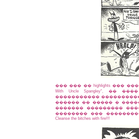
��� ��� �� highlights ��� ���
With Uncle Spangley", �
����������� �����������
������ �� ����� � ����
������� ��������� ���
�������� ��� ���������� ��� u
Cleanse the bitches with fire!!!