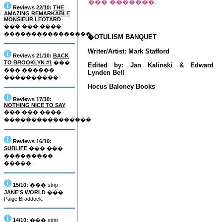
��� �������.
Reviews 22/10:
THE
AMAZING REMARKABLE
MONSIEUR LEOTARD
��� ��� ����
����������������.
�OTULISM BANQUET
Writer/Artist: Mark Stafford
Reviews 21/10:
BACK
TO BROOKLYN #1
���
Edited by: Jan Kalinski & Edward
��� ������
Lynden Bell
����������.
Hocus Baloney Books
Reviews 17/10:
NOTHING NICE TO SAY
��� ��� ����
����������������.
Reviews 16/10:
SUBLIFE
��� ���
���������
�����.
15/10:
��� strip
JANE'S WORLD
���
Paige Braddock.
14/10:
��� strip