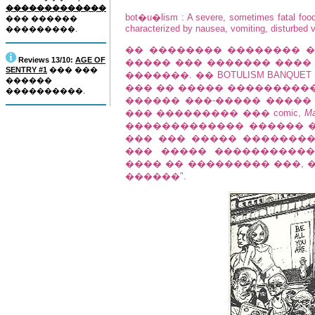
�������������
bot�u�lism : A severe, sometimes fatal food 
��� ������
characterized by nausea, vomiting, disturbed 
���������.
�� �������� �������� �
Reviews 13/10:
AGE OF
����� ��� ������� ����
SENTRY #1
��� ���
�������. �� BOTULISM BANQUE
������
��� �� ����� ����������
����������.
������ ���-����� �����
��� ��������� ��� comic,
Ma
������������� ������ ���
��� ��� ����� ��������
��� ����� �����������
���� �� ��������� ���, �
������".