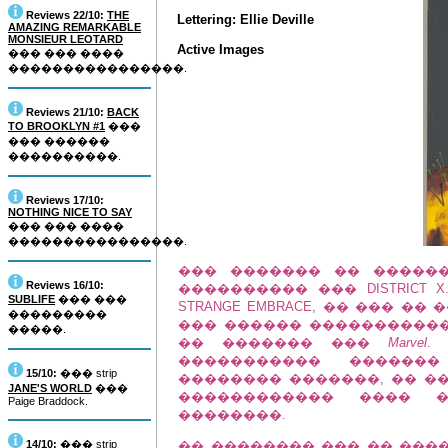
Reviews 22/10:
THE
Lettering: Ellie Deville
AMAZING REMARKABLE
MONSIEUR LEOTARD
Active Images
��� ��� ����
����������������.
Reviews 21/10:
BACK
TO BROOKLYN #1
���
��� ������
����������.
Reviews 17/10:
NOTHING NICE TO SAY
��� ��� ����
����������������.
��� ������� �� �����
Reviews 16/10:
���������� ��� DISTRICT
SUBLIFE
��� ���
STRANGE EMBRACE, �� ��� 
���������
��� ������ �����������
�����.
�� ������� ���
Marvel
.
����������� ������
15/10:
��� strip
�������� �������, �� ����
JANE'S WORLD
���
������������ ���� �
Paige Braddock.
��������.
14/10:
��� strip
�� �������� ��� �� ����