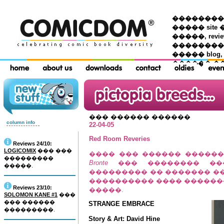
��������� �
����� site 
�����, re
���������
����� blog,
������ �
��� ������ ������
column info
22-04-05
Red Room Reveries
Reviews 24/10:
LOGICOMIX
��� ���
���� ��� ������ �����
���������
Bronte
��� �������� ���
�����.
��������� �� ������� �
���������� ���� �������
Reviews 23/10:
�����.
SOLOMON KANE #1
���
��� ������
STRANGE EMBRACE
���������.
Story & Art: David Hine