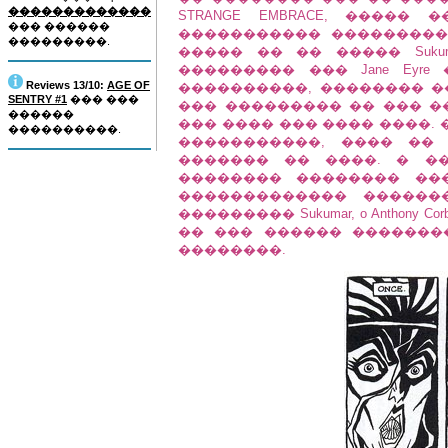
�������������
STRANGE EMBRACE, �����
��� ������
����������� ���������
���������.
����� �� �� ����� Suku
��������� ��� Jane Eyr
Reviews 13/10:
AGE OF
����������, �������� ��
SENTRY #1
��� ���
��� ��������� �� ��� �
������
��� ���� ��� ���� ����.
����������.
�����������, ���� �� 
������� �� ����. � �
�������� �������� ��
������������� ������
��������� Sukumar, o Anthon
�� ��� ������ �������
��������.