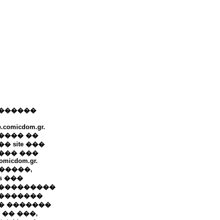
������
e.comicdom.gr.
���� ��
� site ���
��� ���
omicdom.gr.
+ �����,
ws ���
���������
�������
� �������
 �� ���,