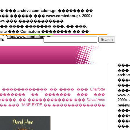
�� archive.comicdom.gr. ������� ��
��� ������ ��� www.comicdom.gr. 2000+
views ��� ������������
� ���� ������� ���. �� ���,
 site ��� Comicdom �������� �� ��
��
http://www.comicdom.gr
���
���
archiv
���
����
� ������������ �� ���� ���
Charlotte
���
������ �� ������� ��� ���
www.c
�����. �� ������������ ���
David Hine
2000
� ��� JANE EYRE �� ��������������
revie
���
���
���
���.