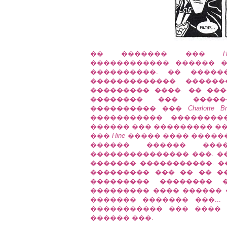
�� ������� ���
H
������������ ������ ���
����������. �� �����
������������� �����
��������� ����. �� ��
�������� ��� ����
���������� ���
Charlotte Br
����������� ��������
������ ��� ��������� �� S
���
Hine
����� ���� �����
������ ������ ���
��������������� ���. �
������� �����������. �
��������� ��� �� �� �
��������� �������� 
��������� ���� ������ 
������� ������� ���..
����������� ��� ����
������ ���.