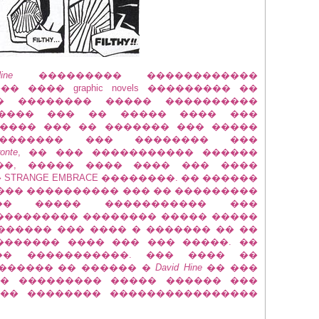
ine
��������� ������������
 ���� graphic novels ��������� ��
� �������� ����� ����������
����� ��� �� ����� ���� ���
����� ��� �� ������� ��� �����
�������� ��� �������� ���
onte
, �� ��� ����������� ������
��, ����� ���� ���� ��� ����
TRANGE EMBRACE ��������. �� ������
��� ���������� ��� �� ���������
�� ����� ����������� ���
��������� �������� ����� �����
������ ��� ���� � ������� �� ��
������� ���� ��� ��� �����. ��
�� �����������. ��� ���� ��
������ �� ������ �
David Hine
�� ���
. � ��������� ����� ������ ���
 �� �������� ����������������