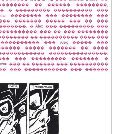
 ��������� �� ������ ��������,
�. � ��������� ����������, ���
mar, �������� ��� �������� ���
e ��� ������� ����� ��� �� ���
������. � Alex ��� ��������� ���
���������� ��� �� ��� ��������
 �������� �� ���������� ���� ���
���������� ��� Alex ����� ���
������ ����� ������� �� ����
������������ ���������������,
��� ��� ��������� �������. �
y Corbeau ��� �� ������ ��� ����������
�� ��� ����������� ��� ������