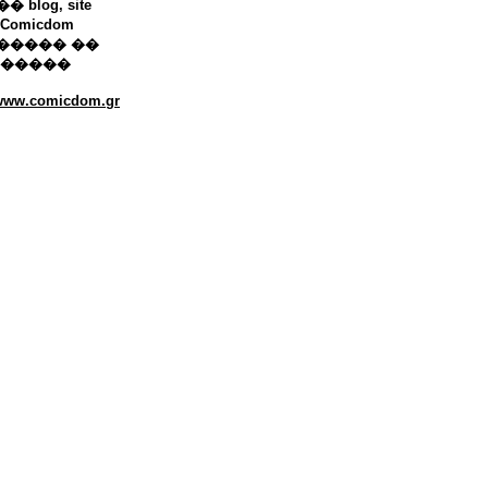
 blog, site
Comicdom
����� ��
������
/www.comicdom.gr