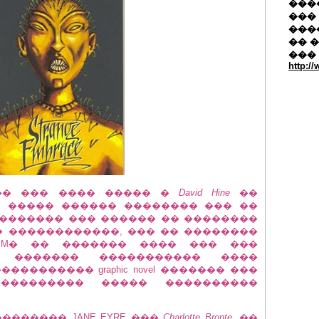
�����
��� 
���
�� 
���
http:/
�� ��� ���� ����� �
David Hine
��
 X. ����� ������ �������� ��� ��
�� �������� ��� ������ �� ��������
 ������������, ��� �� ��������
 M� �� ������� ���� ��� ���
� ������� ����������� ����
�������� graphic novel ������� ���
��������� ����� ����������
������� JANE EYRE ���
Charlotte Bronte
, ��