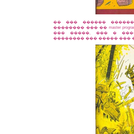
�� ��� ������ ��������
�������� ��� �� master pro
��� �����, ��� � ���
�������� ��� ����� ��� 