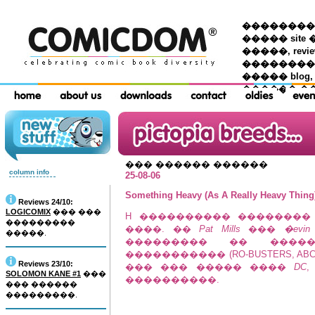
��������� �
����� site 
�����, re
���������
����� blog,
������ �
��� ������ ������
column info
25-08-06
Something Heavy (As A Really Heavy Thing
Reviews 24/10:
LOGICOMIX
��� ���
H ���������� ��������
���������
����. ��
Pat Mills
���
�evin 
�����.
��������� �� �����
����������� (RO-BUSTERS, ABC 
Reviews 23/10:
��� ��� ����� ����
DC
SOLOMON KANE #1
���
����������.
��� ������
���������.