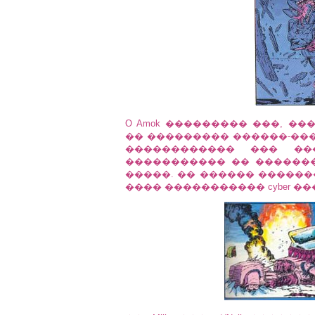
O Amok ��������� ���, �
�� ��������� ������-�����
������������ ��� ��
����������� �� ������
�����. �� ������ ������
���� ����������� cyber �