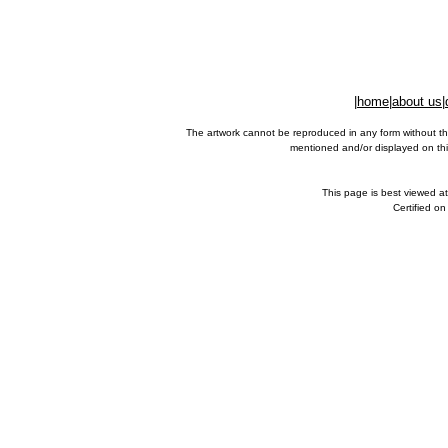
|
home
|
about us
|
The artwork cannot be reproduced in any form without th
mentioned and/or displayed on this
This page is best viewed a
Certified o