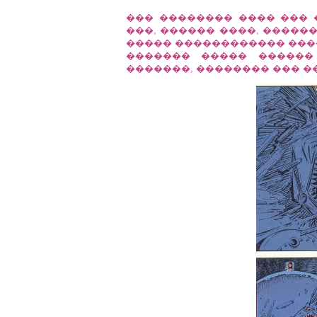
��� �������� ���� ���
���, ������ ����, ������ �
����� ������������ ���
������� ����� ������
�������, �������� ��� ��