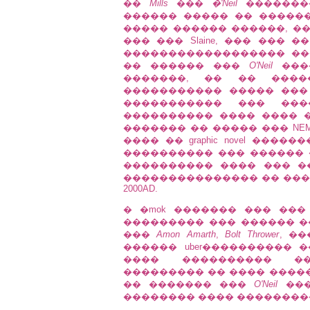
��
Mills
���
�'Neil
��������
������ ����� �� �����
����� ������ ������, ��
��� ��� Slaine, ��� ���
������������������ ��
�� ������ ���
O'Neil
����
�������, �� �� ����
����������� ����� ���
����������� ��� ��
���������� ���� ���� ��
������� �� ����� ��� NEM
���� �� graphic novel ��
���������� ��� ������
���������� ���� ��� �
��������������� �� ���
2000AD.
� �mok ������� ��� ��
��������� ��� ������ �
���
Amon Amarth
,
Bolt Thrower
, ��
������ uber����������
���� ���������� ��
��������� �� ���� �������
�� ������� ���
O'Neil
���
�������� ���� ��������