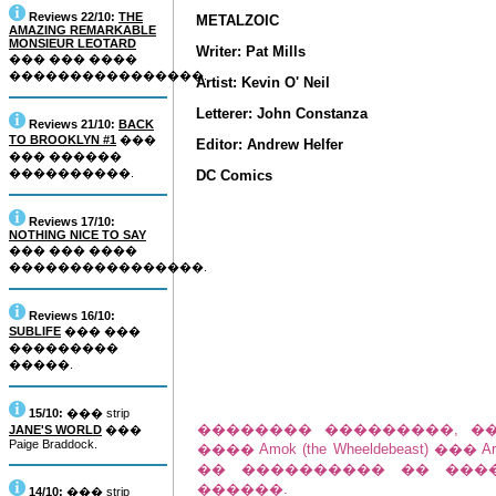
Reviews 22/10:
THE
METALZOIC
AMAZING REMARKABLE
MONSIEUR LEOTARD
Writer: Pat Mills
��� ��� ����
����������������.
Artist: Kevin O' Neil
Letterer: John Constanza
Reviews 21/10:
BACK
TO BROOKLYN #1
���
Editor: Andrew Helfer
��� ������
����������.
DC Comics
Reviews 17/10:
NOTHING NICE TO SAY
��� ��� ����
����������������.
Reviews 16/10:
SUBLIFE
��� ���
���������
�����.
15/10:
��� strip
�������� ���������, �
JANE'S WORLD
���
Paige Braddock.
���� Amok (the Wheeldebeast) ���
�� ���������� �� ���
������.
14/10:
��� strip