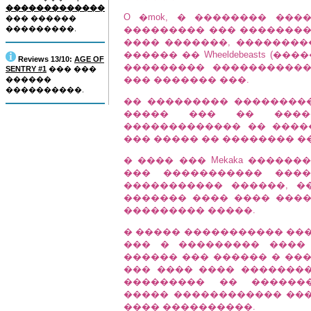
�������������
O �mok, � �������� ��
��� ������
���������.
��������� ��� ��������
���� �������, ��������
������ �� Wheeldebeasts (
Reviews 13/10:
AGE OF
��������� �����������
SENTRY #1
��� ���
��� ������� ���.
������
����������.
�� ��������� ��������
����� ��� �� ����
������������� �� �����
��� ����� �� �������� �
� ���� ��� Mekaka �����
��� ����������� ����
����������� ������, �� 
������� ���� ���� ���
��������� �����.
� ����� ����������� ���
��� � ��������� ����
������ ��� ������ � ��
��� ���� ���� ��������
��������� �� �������
����� ������������ ���
���� ����������.