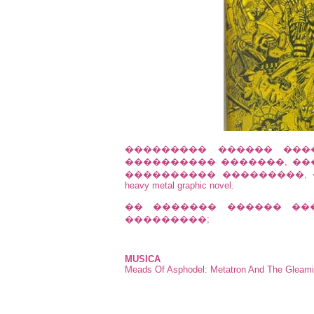
��������� ������ ���
���������� �������, ��
���������� ���������,
heavy metal graphic novel.
�� ������� ������ ���
���������;
MUSICA
Meads Of Asphodel: Metatron And The Gleami