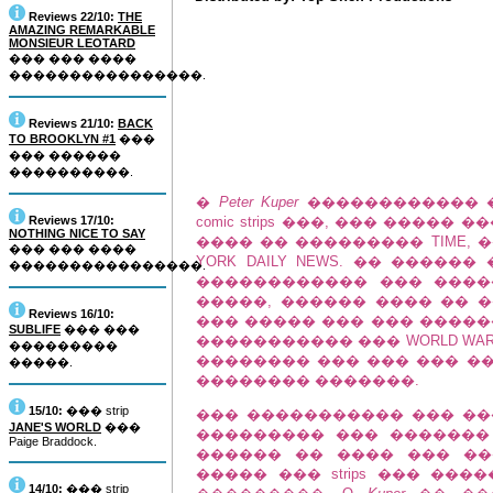
Reviews 22/10:
THE
AMAZING REMARKABLE
MONSIEUR LEOTARD
��� ��� ����
����������������.
Reviews 21/10:
BACK
TO BROOKLYN #1
���
��� ������
����������.
�
Peter Kuper
������������ �
Reviews 17/10:
comic strips ���, ��� ����� ���
NOTHING NICE TO SAY
���� �� ��������� TIME, ��
��� ��� ����
YORK DAILY NEWS. �� ����
����������������.
������������ ��� �����
�����, ������ ���� �� 
Reviews 16/10:
��� ����� ��� ��� �����
SUBLIFE
��� ���
����������� ��� WORLD WAR I
���������
�������� ��� ��� ��� �
�����.
�������� �������.
15/10:
��� strip
��� ����������� ��� ���
JANE'S WORLD
���
��������� ��� �������
Paige Braddock.
������ �� ���� ��� ��
����� ��� strips ��� ��
14/10:
��� strip