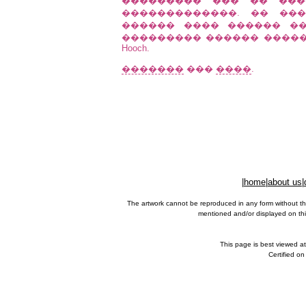
��������� ��� �� ���
�������������. �� ��
������ ���� ������ ���
��������� ������ ������� ��� �
Hooch.
�������
���
����
.
|
home
|
about us
|
The artwork cannot be reproduced in any form without th
mentioned and/or displayed on this
This page is best viewed a
Certified o