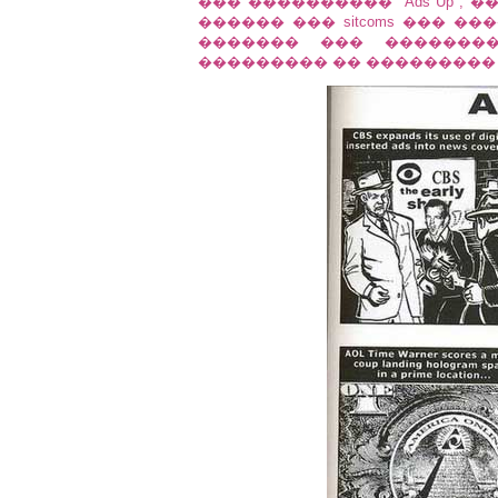
��� ���������� "Ads Up",
������ ��� sitcoms ��� 
������� ��� ��������
��������� �� ��������� 