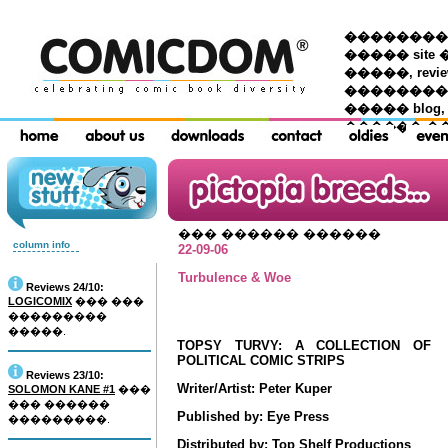
��������� �
����� site 
�����, re
���������
����� blog,
������ �
��� ������ ������
column info
22-09-06
Turbulence & Woe
Reviews 24/10:
LOGICOMIX
��� ���
���������
�����.
TOPSY TURVY: A COLLECTION OF
POLITICAL COMIC STRIPS
Reviews 23/10:
Writer/Artist: Peter Kuper
SOLOMON KANE #1
���
��� ������
Published by: Eye Press
���������.
Distributed by: Top Shelf Productions