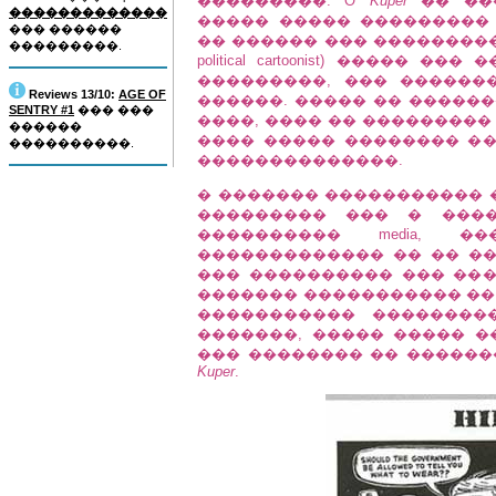
���������. O
Kuper
�� ���
�������������
����� ����� ���������
��� ������
�� ������ ��� ���������
���������.
political cartoonist) ����
���������, ��� ������
Reviews 13/10:
AGE OF
������. ����� �� �����
SENTRY #1
��� ���
����, ���� �� ���������
������
���� ����� �������� �
����������.
��������������.
� ������� ����������� 
��������� ��� � ����
���������� media, 
������������� �� �� ��
��� ���������� ��� ��
������� ����������� �� 
����������� ��������
�������, ����� ����� �
��� �������� �� ������
Kuper
.