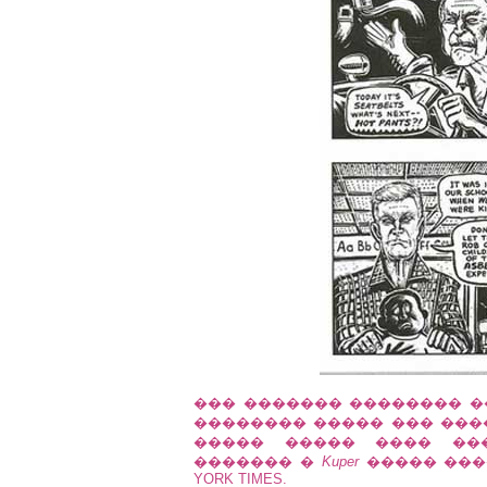
��� ������� �������� �
�������� ����� ��� ���
����� ����� ���� ��
������� �
Kuper
����� ���
YORK TIMES.