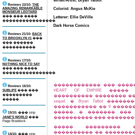
Writer/Artist: Bryan Talbot
Reviews 22/10:
THE
AMAZING REMARKABLE
Colorist: Angus McKie
MONSIEUR LEOTARD
��� ��� ����
Letterer: Ellie DeVille
����������������.
Dark Horse Comics
Reviews 21/10:
BACK
TO BROOKLYN #1
���
��� ������
����������.
Reviews 17/10:
NOTHING NICE TO SAY
��� ��� ����
����������������.
������������ ��� ����� ���
Reviews 16/10:
HEART OF EMPIRE ����
SUBLIFE
��� ���
���������
���������� �������� ��
�����.
sequel. �
Bryan Talbot
���������
����������� �� 9 �����
�����, � ������� ���
15/10:
��� strip
JANE'S WORLD
���
���������� ��� �������
Paige Braddock.
����� ��������� ��
���������� �� ��������
14/10:
��� strip