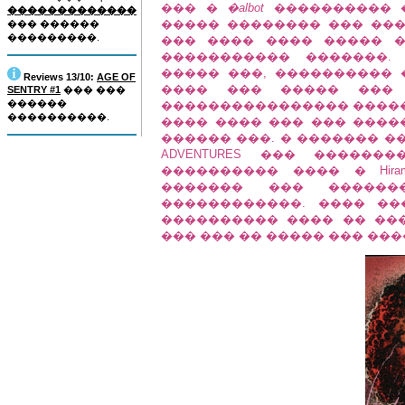
��� �
�albot
���������� �
�������������
����� �������� ��� ���
��� ������
���������.
��� ���� ���� ����� 
����������� �������.
����� ���, ���������� ��
Reviews 13/10:
AGE OF
���� ��� ����� ���
SENTRY #1
��� ���
������
���������������� �������
����������.
���� ���� ��� ��� ����
������ ���. � ������� �
ADVENTURES ��� �����
���������� ���� � Hir
������� ��� ������
������������. ���� �
���������� ���� �� ��
��� ��� �� ����� ��� ��