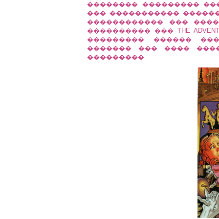
�������� ��������� ��
��� ����������� ������ ��
������������ ��� ����
���������� ��� THE ADVENTU
��������� ������ ��
������� ��� ���� ���
���������.