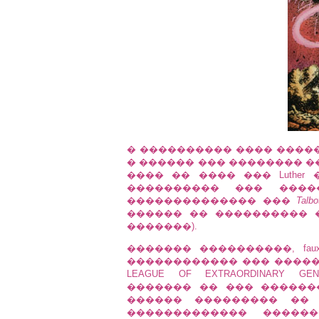
� ���������� ���� ����
� ������ ��� �������� �
���� �� ���� ��� Luthe
���������� ��� ����
�������������� ���
Talbo
������ �� ���������� 
�������).
������� ����������, fa
������������ ��� �����
LEAGUE OF EXTRAORDINARY
������� �� ��� ������
������ ��������� �� �
������������� �����