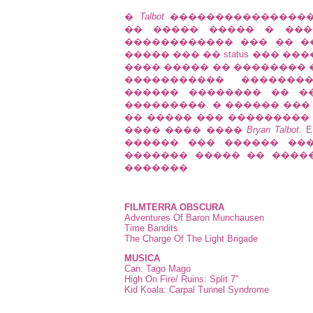
�
Talbot
����������������
�� ����� ����� � ���
������������ ��� �� �
����� ��� �� status ��� 
���� ����� �� �������� 
����������� �������
������ �������� �� �
���������. � ������ ��
�� ����� ��� ���������
���� ���� ����
Bryan Talbot
.
������ ��� ������ ���
������� ����� �� ����
�������.
FILMTERRA OBSCURA
Adventures Of Baron Munchausen
Time Bandits
The Charge Of The Light Brigade
MUSICA
Can: Tago Mago
High On Fire/ Ruins: Split 7"
Kid Koala: Carpal Tunnel Syndrome