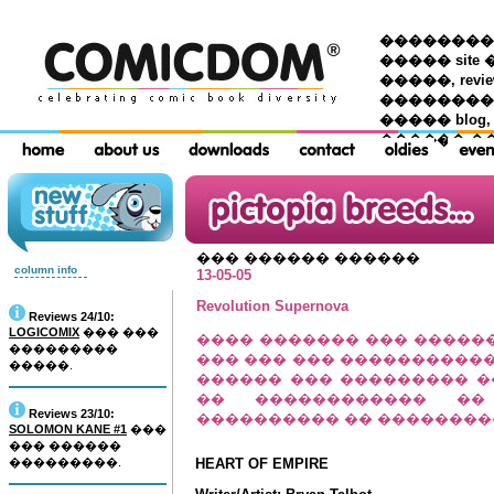
��������� �
����� site 
�����, re
���������
����� blog,
������ �
��� ������ ������
column info
13-05-05
Revolution Supernova
Reviews 24/10:
LOGICOMIX
��� ���
���� ������� ��� �����
���������
��� ��� ��� �����������
�����.
������ ��� ��������� �
�� ������������ ��
Reviews 23/10:
���������� �� ����������
SOLOMON KANE #1
���
��� ������
���������.
HEART OF EMPIRE