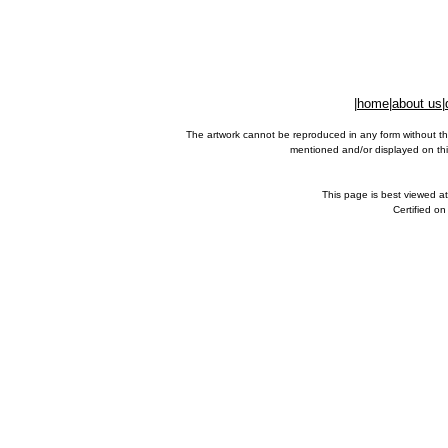
|
home
|
about us
|
The artwork cannot be reproduced in any form without th
mentioned and/or displayed on this
This page is best viewed a
Certified o