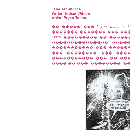
"The Ten-In-One"
Writer: Gahan Wilson
Artist: Bryan Talbot
�� ����� ���
Bryan Talbot
, o
W
������� ������� ��� ���
rubes ��������� �� ������
��������������� �������
����������� ��� ����������
��� ��������, ��� �����
����������� ��� �� ���
���� �� ��� "��������" �