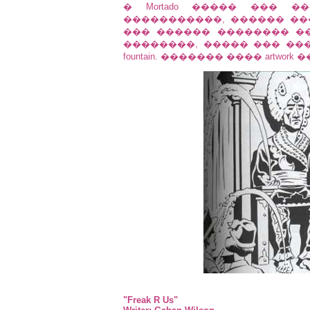
� Mortado ����� ��� ���
�����������, ������ ��
��� ������ �������� �
��������, ����� ��� ���
fountain. ������� ���� artwork
"Freak R Us"