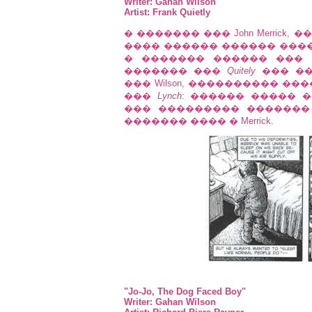
Writer: Gahan Wilson
Artist: Frank Quietly
� ������� ��� John Merrick
���� ������ ������ ����
� ������� ������ ���
������� ���
Quitely
��� ��
��� Wilson, ���������� 
���
Lynch
: ������ ����� 
��� ��������� �������
������� ���� � Merrick.
"Jo-Jo, The Dog Faced Boy"
Writer: Gahan Wilson