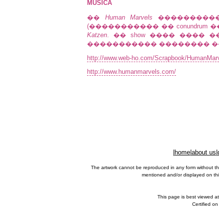
MUSICA
��
Human Marvels
������������ 
(����������� �� conundrum ��
Katzen
. �� show ���� ���� 
����������� �������� ����
http://www.web-ho.com/Scrapbook/HumanMarv
http://www.humanmarvels.com/
|
home
|
about us
|
The artwork cannot be reproduced in any form without th
mentioned and/or displayed on this
This page is best viewed a
Certified o