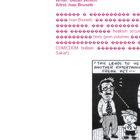
Writer: Gahan Wilson
Artist: Ivan Brunetti
������ � ���������� ��
���
Ivan Brunetti
. �� ��� ��� 
��������, ��� ��������
��� ���������� freakish occurr
��������� hints (porn volumes 
������������� ������ ��
COMICDOM bullpen ������� 
Sakar!)