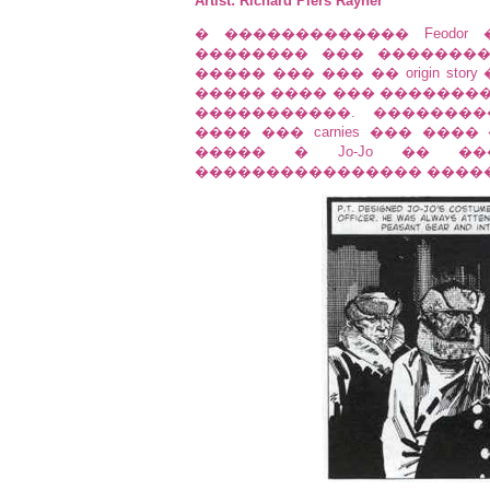
Artist: Richard Piers Rayner
� ������������� Feodo
�������� ��� ��������� 
����� ��� ��� �� origin st
����� ���� ��� ��������
�����������. ���������
���� ��� carnies ��� ���
����� � Jo-Jo �� �
���������������� �����