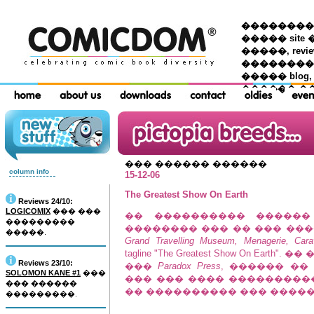
��������� �
����� site 
�����, re
���������
����� blog,
������ �
��� ������ ������
column info
15-12-06
The Greatest Show On Earth
Reviews 24/10:
LOGICOMIX
��� ���
�� ���������� �����
���������
�������� ��� �� ��� ����
�����.
Grand Travelling Museum, Menagerie, Car
tagline "The Greatest Show On Earth
Reviews 23/10:
���
Paradox Press
, ������ ��
SOLOMON KANE #1
���
��� ��� ���� ���������
��� ������
�� ���������� ��� �����
���������.