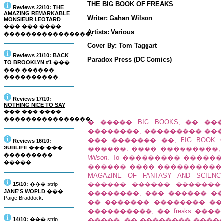
THE BIG BOOK OF FREAKS
Reviews 22/10:
THE
AMAZING REMARKABLE
Writer: Gahan Wilson
MONSIEUR LEOTARD
��� ��� ����
Artists: Various
����������������.
Cover By: Tom Taggart
Reviews 21/10:
BACK
Paradox Press (DC Comics)
TO BROOKLYN #1
���
��� ������
����������.
Reviews 17/10:
NOTHING NICE TO SAY
��� ��� ����
����������������.
� ����� BIG BOOKS, �� 
��������, ��������� ���
��� ������� ��, BIG BOOK
Reviews 16/10:
SUBLIFE
��� ���
������. ���� ���������, �
���������
Wilson
. To ��������� �������
�����.
������ ���� ����������� �
MAGAZINE OF FANTASY AND SC
������ ������ �������
15/10:
��� strip
JANE'S WORLD
���
��������, ��� ������ �
Paige Braddock.
�� ������� �������� �� ��
����������, �� freaks ��
14/10:
��� strip
�����. �� �������� ���