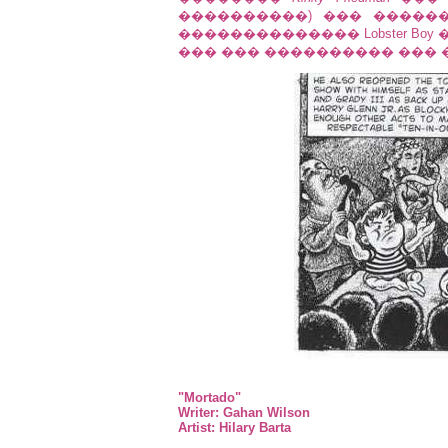
����������) ��� �����
�������������� Lobster Bo
��� ��� ���������� ��� 
"Mortado"
Writer: Gahan Wilson
Artist: Hilary Barta