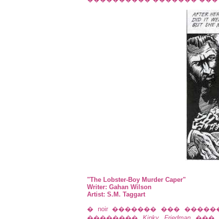
"The Lobster-Boy Murder Caper"
Writer: Gahan Wilson
Artist: S.M. Taggart
� noir ������� ��� ����
��������
Kinky Friedman
��� 