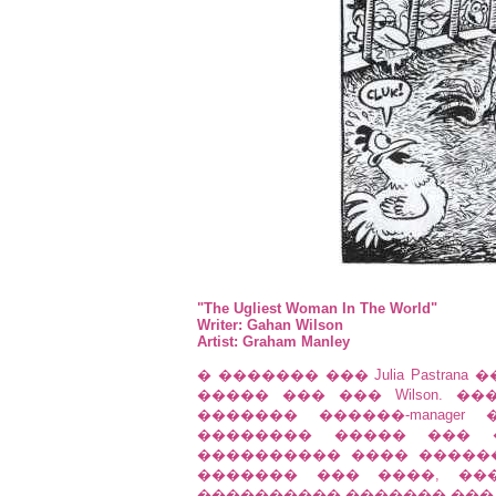
"The Ugliest Woman In The World"
Writer: Gahan Wilson
Artist: Graham Manley
� ������� ��� Julia Pastr
����� ��� ��� Wilson. 
������� ������-manager
�������� ����� ��� 
���������� ���� �������
������� ��� ����, ��
���������� ������� ��� B.