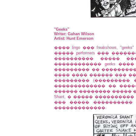
"Geeks"
Writer: Gahan Wilson
Artist: Hunt Emerson
���� lingo ��� freakshows, 
����� performers ��� ���
���������� ����� �
������������ geeks ���
��������� �� ���������
���� ���� ������ ��� �
��������� (��������� �.
������������� �� ���
������ �������� ����� ������
Shant, � ����� ��������
��� ����� ����������
�������������.