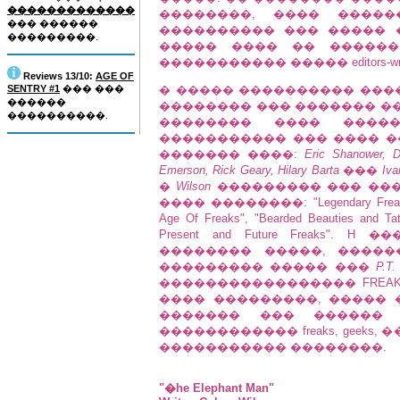
�������������
��������, ���� ����
��� ������
���������� ��� ����� ���
���������.
����� ���� �� ������
����������� ����� editors-wr
Reviews 13/10:
AGE OF
SENTRY #1
��� ���
� ����� ���������� ���
������
�������� ��� ������� ���
����������.
�������� ���� ����
����������� ��� ���� 
������� ����:
Eric Shanower, D
Emerson, Rick Geary, Hilary Barta
���
Iva
�
Wilson
��������� ��� �����
���� ��������: "Legendary Freaks", "M
Age Of Freaks", "Bearded Beauties and Ta
Present and Future Freaks
�������� �����, ����
��������� ����� ���
P.T
����������������� FREAKS, 
���� ���������, ����� 
������� ��� ������
������������ freaks, geek
����������� ��������.
"�he Elephant Man"