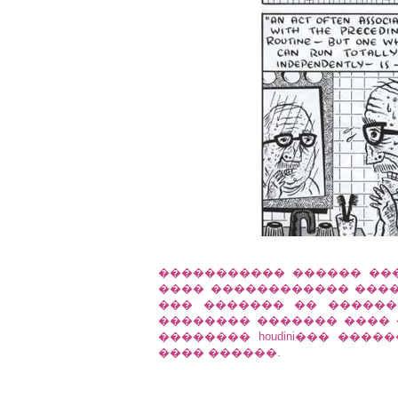
����������� ������ ��
���� ������������ �����
��� ������� �� ������
�������� ������� ���� 
�������� houdini��� ���
���� ������.