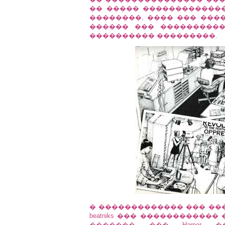
�� ����� �������������
��������, ���� ��� ���
������ ��� ���������
���������� ���������.
� ������������� ��� ���
beatniks ��� ������������
������� ��� Harper 