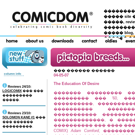
��������� �
����� site 
�����, re
���������
����� blog,
������ �
��� ������ ������
column info
04-05-07
The Education Of Desire
Reviews 24/10:
LOGICOMIX
��� ���
������� ��������� �
���������
��������� ��� '60, �
�����.
����������, ���������
���������� ������
Reviews 23/10:
����������� ��������
SOLOMON KANE #1
���
�������������, � ���
��� ������
���������� ��� ���� ����
���������.
COMIX)
Adam Cornford
, �������