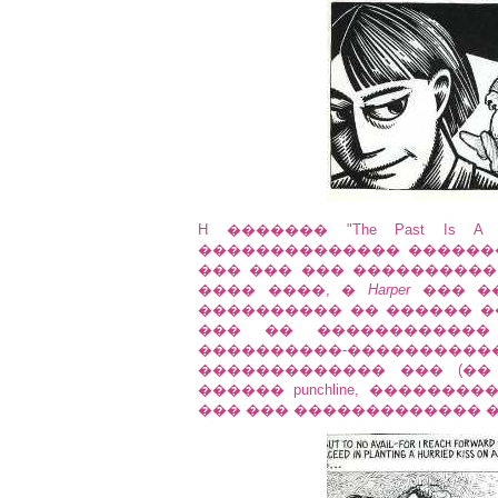
H ������� "The Past Is A 
�������������� ������
��� ��� ��� ���������
���� ����, �
Harper
��� ��
���������� �� ������ �
��� �� ������������
����������-����������
������������� ��� (�
������ punchline, ������
��� ��� ������������� �