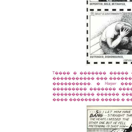
T���� � ������� ����� ���
����������� ��� ������
����������. �
Harper
��� 
��������� ������� ����
����������� ������ ��� 
���� �������� ����� � �