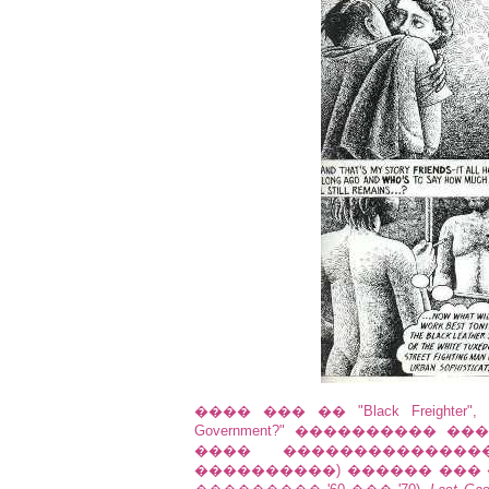
���� ��� �� "Black Freight
Government?" ���������� ��
���� ������������
����������) ������ ��� ��