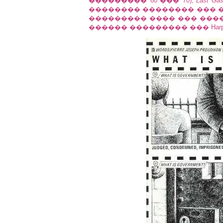
��������� '60 ��� '70),
Last Ga
�������� �������� ��� �
��������� ���� ��� ����
������ ��������� ��� Har