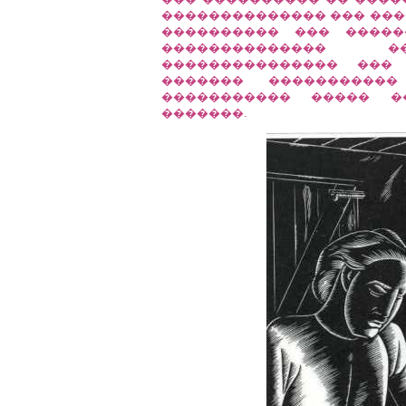
�������������� ��� ����
���������� ��� �����
�������������� 
��������������� ��� 
������� ���������
����������� ����� �
�������.