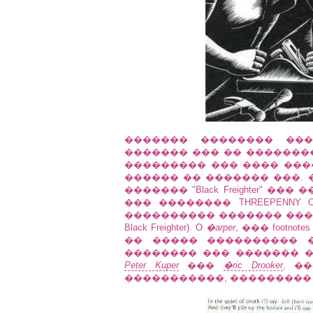
������� �������� ���
������� ��� �� �������
��������� ��� ���� ���
������ �� ������� ���.
������� "Black Freighter" 
��� �������� THREEPENNY 
���������� ������� ��
Black Freighter). O
�arper
, ��� footno
�� ����� ���������� ��
�������� ��� ������� �
Peter Kuper
���
�ric Drooker
, �
�����������, ���������