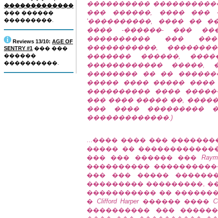
���������� �������������
�������������
��� ������, ���� ��� �
��� ������
���������.
'����������, ���� �� ��
���� -������- ��� ��
���������� ��� ��
Reviews 13/10:
AGE OF
�����������, �������
SENTRY #1
��� ���
������
������� ������, ����
����������.
������������ �����, 
�������� �� �� �������
����� ���� ����� ����
���������� ���� �����
��� ���� ����� ��, ����
��� ���� ��������� �
�������������.)
...���� ���� ��� ������
����� �� ����������������
��� ��� ������ ���
Raym
���������� ����������
��� ��� ����� �������
��������� ���������, �
����������� �� �������
�
Clifford Harper
������ ����
C
���������� ��� ������