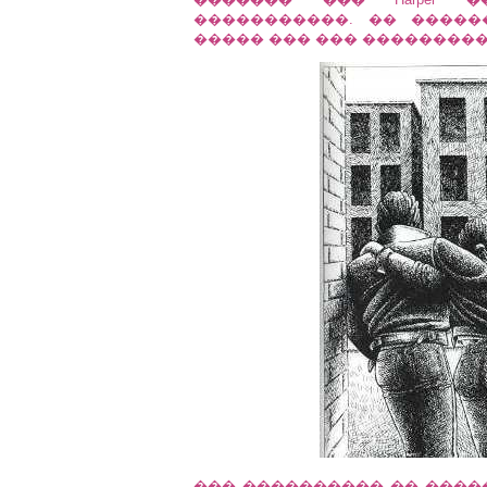
�����������. �� ����
����� ��� ��� ���������
��� ���������� �� ����