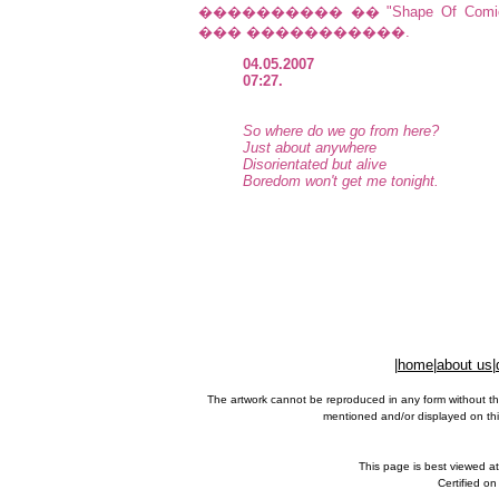
���������� �� "Shape Of Com
��� �����������.
04.05.2007
07:27.
So where do we go from here?
Just about anywhere
Disorientated but alive
Boredom won't get me tonight.
|
home
|
about us
|
The artwork cannot be reproduced in any form without th
mentioned and/or displayed on this
This page is best viewed a
Certified o