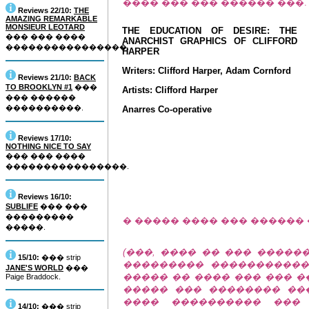
���� ��� ��� ������ ���.
Reviews 22/10:
THE
AMAZING REMARKABLE
MONSIEUR LEOTARD
THE EDUCATION OF DESIRE: THE
��� ��� ����
ANARCHIST GRAPHICS OF CLIFFORD
����������������.
HARPER
Writers: Clifford Harper, Adam Cornford
Reviews 21/10:
BACK
TO BROOKLYN #1
���
Artists: Clifford Harper
��� ������
����������.
Anarres Co-operative
Reviews 17/10:
NOTHING NICE TO SAY
��� ��� ����
����������������.
Reviews 16/10:
SUBLIFE
��� ���
���������
� ����� ���� ��� ������ 
�����.
(���, ���� �� ��� �������
15/10:
��� strip
��������� �����������
JANE'S WORLD
���
����� �� ���� ��� ��� �� c
Paige Braddock.
����� ��� �������� ��
���� ���������� ���
14/10:
��� strip