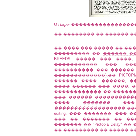
O
Harper
������������������
�� �������� �� ������ ��
�� ���� ��� ����� �� ��
��������� ��
������ ��
BREEDS
, ����� ��� ����,
����������� ��� ���
���������� ��� ������ "P
�������������),�� PICTO
������ ����. ������, 
���� ������ ���
����
, 
������������ �� ������
���
������ ����������
����
�������
���
������������������
��
editing, ��� �������, ��
��� �� ������� �� ����
������� �� "Pictopia Delay
�� ��������� �� ����� �