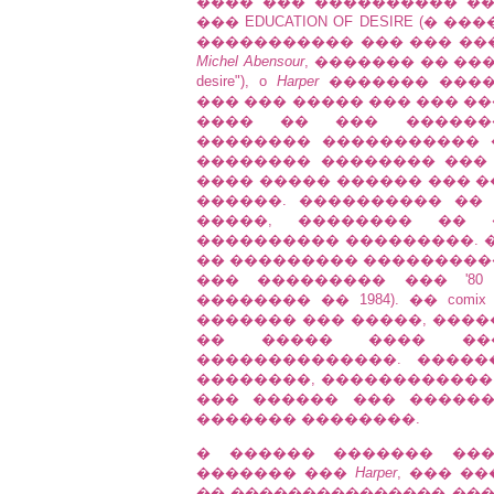
���� ��� ���������� ��
��� EDUCATION OF DESIRE (� 
����������� ��� ��� ��
Michel Abensour
, ������� �� ��� ����� 
desire"), o
Harper
������� ����
��� ��� ����� ��� ��� �
���� �� ��� �������
�������� ����������� 
�������� �������� ���
���� ����� ������ ��� 
������. ���������� ��
�����, �������� ��
���������� ���������. 
�� ��������� ���������
��� ��������� ��� '8
�������� �� 1984). �� co
������� ��� �����, ����
�� ����� ���� ���
��������������. ����
��������, ������������
��� ������ ��� �����
������� ��������.
� ������ ������� ���
������� ���
Harper
, ��� ��
�� ��������������� ��� ���