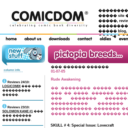
��������� �
����� site 
�����, re
���������
����� blog,
������ �
��� ������ ������
column info
01-07-05
Rude Awakening
Reviews 24/10:
LOGICOMIX
��� ���
�� �������� ����� ����
���������
��� �� ����. ������ ���
�����.
��� ������� ������.
���������� ������
Reviews 23/10:
����������� ������� ��
SOLOMON KANE #1
���
���� ������ ��� ����� �
��� ������
���������.
SKULL # 4: Special Issue: Lovecraft