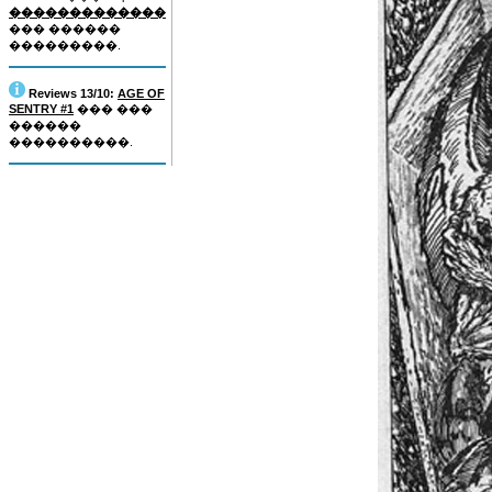
�������������
��� ������
���������.
Reviews 13/10:
AGE OF
SENTRY #1
��� ���
������
����������.