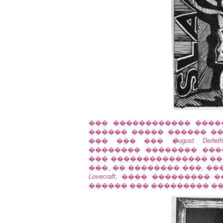
��� ������������ ���
������ ����� ������ �
��� ��� ���
�ugust Derleth
�������� �������� ���
��� ��������������� �� ���
���, �� �������� ���, �
Lovecraft
, ���� ��������� 
������ ��� ��������� ��