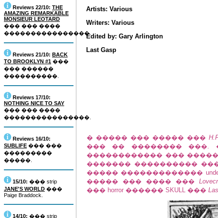
Reviews 22/10:
THE
Artists: Various
AMAZING REMARKABLE
MONSIEUR LEOTARD
Writers: Various
��� ��� ����
����������������.
Edited by: Gary Arlington
Last Gasp
Reviews 21/10:
BACK
TO BROOKLYN #1
���
��� ������
����������.
Reviews 17/10:
NOTHING NICE TO SAY
��� ��� ����
����������������.
� ����� ��� ����� ���
H.P
Reviews 16/10:
SUBLIFE
��� ���
��� �� �������� ���.
���������
������������ ��� �����
�����.
������� ���������� ���
����� ������������� undergr
����� ��� ���� ���
Lovecr
15/10:
��� strip
JANE'S WORLD
���
��� horror ������ SKULL ���
Las
Paige Braddock.
14/10:
��� strip