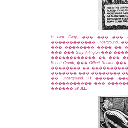
H
Last Gasp
, ��� ��� ���
������������ underground
��� �������� ���� �� 
��� ���
Gary Arlington
��� ����
������������ �� ��� �
Robert Crumb
, ���
Gilbert Shelton
���
�������� �� ������������ BI
������� ��� �������� �
�� underground. H �����
����������� ��� �����
������ SKULL.