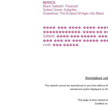
MUSICA
Black Sabbath: Paranoid
Soilent Green: Golgotha
Goatwhore: The Eclipse Of Ages Into Black
���� ��� ���� ���� ���
������������. ���� �� 
Sabbath
, ���� ��� �����. ��
��� ��� �� ��� ����� ����
mode. ��� �����.
|
home
|
about us
|
The artwork cannot be reproduced in any form without th
mentioned and/or displayed on this
This page is best viewed a
Certified o