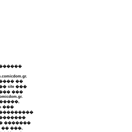
������
e.comicdom.gr.
���� ��
� site ���
��� ���
omicdom.gr.
+ �����,
ws ���
���������
�������
� �������
 �� ���,