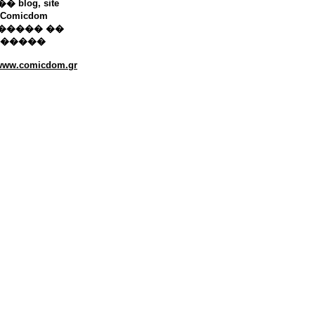
 blog, site
Comicdom
����� ��
������
/www.comicdom.gr