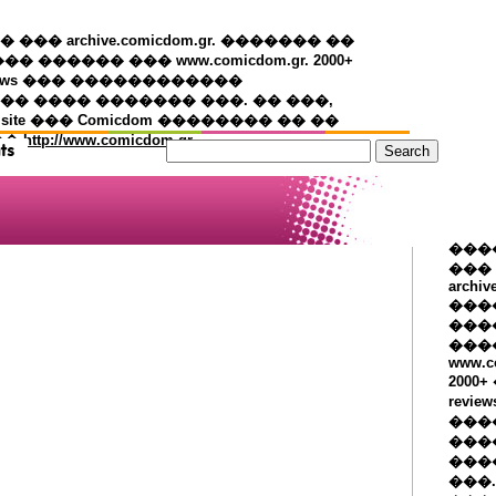
�� archive.comicdom.gr. ������� ��
��� ������ ��� www.comicdom.gr. 2000+
views ��� ������������
� ���� ������� ���. �� ���,
 site ��� Comicdom �������� �� ��
��
http://www.comicdom.gr
���
���
archiv
���
����
���
www.c
2000
revie
���
���
���
���.