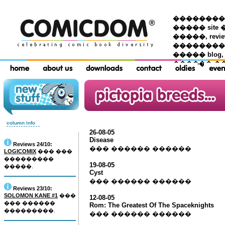
��������� �
����� site 
�����, re
���������
����� blog,
������ �
column info
26-08-05
Disease
Reviews 24/10:
��� ������ ������
LOGICOMIX
��� ���
���������
19-08-05
�����.
Cyst
��� ������ ������
Reviews 23/10:
SOLOMON KANE #1
���
12-08-05
��� ������
Rom: The Greatest Of The Spaceknights
���������.
��� ������ ������