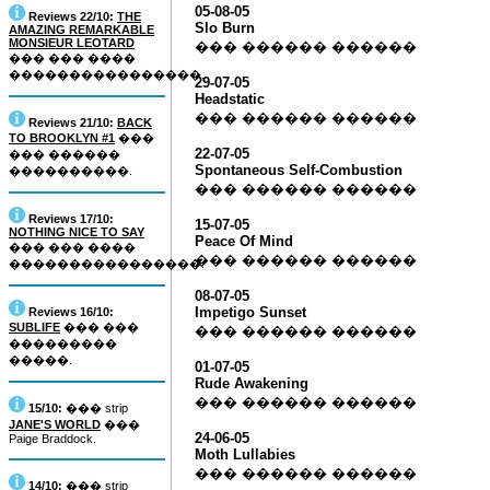
05-08-05
Reviews 22/10:
THE
Slo Burn
AMAZING REMARKABLE
MONSIEUR LEOTARD
��� ������ ������
��� ��� ����
����������������.
29-07-05
Headstatic
��� ������ ������
Reviews 21/10:
BACK
TO BROOKLYN #1
���
22-07-05
��� ������
Spontaneous Self-Combustion
����������.
��� ������ ������
Reviews 17/10:
15-07-05
NOTHING NICE TO SAY
Peace Of Mind
��� ��� ����
��� ������ ������
����������������.
08-07-05
Impetigo Sunset
Reviews 16/10:
SUBLIFE
��� ���
��� ������ ������
���������
�����.
01-07-05
Rude Awakening
��� ������ ������
15/10:
��� strip
JANE'S WORLD
���
24-06-05
Paige Braddock.
Moth Lullabies
��� ������ ������
14/10:
��� strip