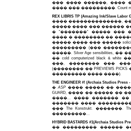
��� ���� ������, ���� 
���� ��� ���������. Count me
REX LIBRIS TP (Amazing Ink/Slave Labor G
���� ��������������, ��
����� ���� ��� ������ �
� "�������" ����� ��� 
���� � �������� �� ����
����� ���� ��� ����� solici
��������� (��� ��������
�����. Silver Age sensibilities
�� cold computerized black &
���, �������� ��� ���
(�������� �� PREVIEWS PICKS
��������� ���� ����).
THE ENGINEER #! (Archaia Studios Press -
�
ASP
���� ����� �� ���� 
GUARD, ���� �� ����� �� 
����... ���� ������� �� ��� 
������� ���� ���������
��� The Konstrukt. �������. 
���������...
HYBRID BASTARDS #1(Archaia Studios Pres
�� ��������� ������ �