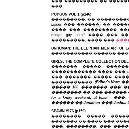
��� ��������� �� �����
���.
POPGUN VOL 1 (p146)
���������, �� ��������
Lisner
��� ������) �� �����
���� ��� ��������� ����
midget gay porn? ���� ��
���������, ���� ���
���
UNHUMAN: THE ELEPHANTMEN ART OF LA
����������� ������ ���
GIRLS: THE COMPLETE COLLECTION DELU
������� ����� ������
������������ ���� ���
��� ������� ����� ����
�����������.
(Editor's No
����� 100 ������� ��� ����
�������� �� ��� ������ ���
for a kinky weekend, at leas
������ �� Jonathan ��� Joshua Luna. I
SPAWN #176 (p159)
�������� ����� �����
������� �� ���� ��� ���
���, ��������. ��� �����