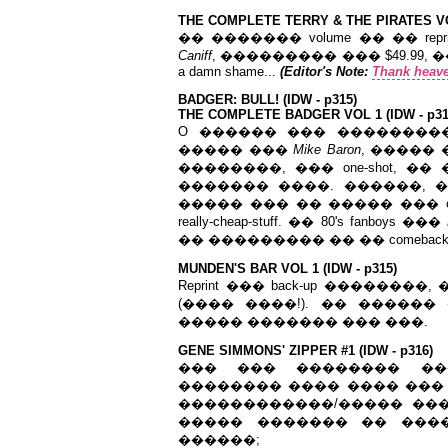
THE
COMPLETE
TERRY
&
THE
PIRATES
V
�� ������� volume �� �� repri
Caniff
, ��������� ��� $49.99, 
a damn shame...
(Editor's Note:
Thank heave
BADGER: BULL! (IDW - p315)
THE COMPLETE BADGER VOL 1 (IDW - p31
O ������ ��� ���������
����� ���
Mike Baron
, �����
��������, ��� one-shot, 
������� ����. ������,
����� ��� �� ����� ��� overpriced 
really-cheap-stuff. �� 80's fanboys ���
�� ��������� �� �� comebac
MUNDEN'S BAR VOL 1 (IDW - p315)
Reprint ��� back-up �������
(���� ����!). �� �����
����� ������� ��� ���.
GENE SIMMONS' ZIPPER #1 (IDW - p316)
��� ��� �������� ��
�������� ���� ���� ��� 
������������/����� ����
����� ������� �� ���
������;