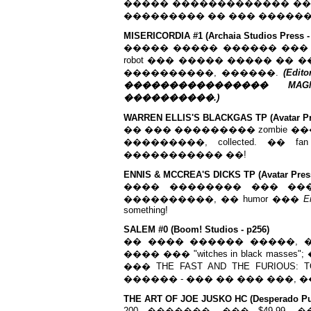
����� ������������� ��
��������� �� ��� ������
MISERICORDIA #1 (Archaia Studios Press -
����� ����� ������ ��� 
robot ��� ����� ����� ��
����������, ������.
(Edi
���������������� MAG
����������.)
WARREN ELLIS'S BLACKGAS TP (Avatar Pre
�� ��� ��������� zombie 
���������, collected. ��
����������� ��!
ENNIS & MCCREA'S DICKS TP (Avatar Press 
���� �������� ��� ���
����������, �� humor ���
E
something!
SALEM #0 (Boom! Studios - p256)
�� ���� ������ �����, 
���� ��� "witches in black mass
��� THE FAST AND THE FURIOUS
������ - ��� �� ��� ���, 
THE ART OF JOE JUSKO HC (Desperado Pub
200 �������, ��� $49.99