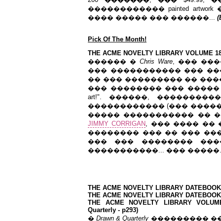
������������ painted artwo
���� ����� ��� ������...
(
Pick Of The Month!
THE ACME NOVELTY LIBRARY VOLUME 18 HC
������ �
Chris Ware
, ��� ��
��� ����������� ��� ����
�� ��� ��������� �� ���
��� �������� ��� ����� �
art!". ������, �������
������������ (��� ���������
����� ����������� �� 
JIMMY CORRIGAN
, ��� ���� ��
�������� ��� �� ��� ��
��� ��� �������� ���
�����������... ��� �����..
THE ACME NOVELTY LIBRARY DATEBOOK (Dr
THE ACME NOVELTY LIBRARY DATEBOOK VO
THE ACME NOVELTY LIBRARY VOLUME
Quarterly - p293)
�
Drawn & Quarterly
��������� ��