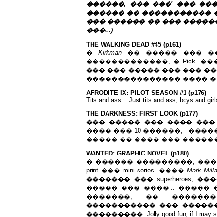
������, ��� ���' ��� ��
������ �� ����������� 
��� ������ �� ��� �������
���...)
THE WALKING DEAD #45 (p161)
�
Kirkman
�� ����� ��� ��� 
�������������, � Rick. 
��� ��� ����� ��� ��� �
��������������� ���� �
AFRODITE IX: PILOT SEASON #1 (p176)
Tits and ass... Just tits and ass, boys and girls
THE
DARKNESS
:
FIRST
LOOK
(
p
177)
��� ����� ��� ���� ��� 
����-���-10-������, ����
����� �� ���� ��� ������
WANTED: GRAPHIC NOVEL (p180)
� ������ ���������, ���
print ��� mini series; ����
Mark Milla
������� ��� superheroes,
����� ��� ����... �����
�������, �� �����
����������� ��� ������
���������. Jolly good fun, if I may sa