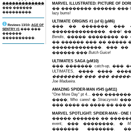
MARVEL ILLUSTRATED: PICTURE OF DORI
�������������
��� ������
�� �������� ������ ���
���������.
lazy bums!
ULTIMATE ORIGINS #1 (of 6) (pM6)
Reviews 13/10:
AGE OF
��� �� ������� ���
SENTRY #1
��� ���
��������������. ���! �
������
Bendis
, ����� �������� ��
����������.
�� ������ ��� �� ����� 
�������������. ��� �� �
������ ���
Butch Guice
!
ULTIMATES SAGA (pM10)
��� ������� catch-up, ��� 
ULTIMATES, ���� ���� ��
�������� ��� ��� ������"
Joe Madueira
.
AMAZING SPIDER-MAN #545 (pM11)
"One More Day" pt 4... ��� ��
����; Who cares! �
Straczynski
���
��� ���� �� ���� �� ��� ���
MARVEL SPOTLIGHT: SPIDER-MAN - ONE
����� ������� �� ������ 
event; ��� ��������, �
M
������� �������. �