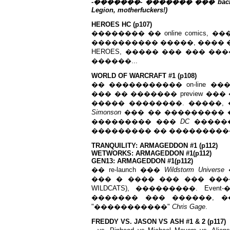
-�������- ������� ��� back issue ma
Legion, motherfuckers!)
HEROES HC (p107)
�������� �� online comics, 
���������� �����, ���� ��
HEROES, ����� ��� ��� �
������...
WORLD OF WARCRAFT #1 (p108)
�� ����������� on-line ��
��� �� ������� preview �
����� ��������. �����,
Simonson
��� �� ��������� ����
��������� ���
DC
������
��������� �� ���������
TRANQUILITY: ARMAGEDDON #1 (p112)
WETWORKS: ARMAGEDDON #1(p112)
GEN13: ARMAGEDDON #1(p112)
�� re-launch ���
Wildstorm Universe
��� � ���� ��� ��� ����
WILDCATS), ���������. Ev
������� ��� ������, 
"�����������"
Chris Gage
.
FREDDY VS. JASON VS ASH #1 & 2 (p117)