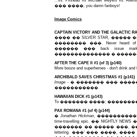
...vs. Pinhead vs Michael Meyers vs.
��� ����, you damn fanboys!
Image Comics
CAPTAIN VICTORY AND THE GALACTIC RA
���� �� SILVER STAR, ����� �
�������� ���. Never heard of 
������ ��� back issue m
�������������� � ���������
AFTER THE CAPE II #1 (of 3) (p140)
More booze and superheroes - don't dri
ARCHIBALD SAVES CHRISTMAS #1 (p141)
Image
- � ������� ��� ������
�����������.
HAWAIIAN DICK #1 (p143)
To ������� ����; ���������
PAX ROMANA #1 (of 4) (p144)
�
Jonathan Hickman
, ���������
time-travelling epic. �� NIGHT
������� �� ����� ���, ��
lettering. ���' ��� ����, ���