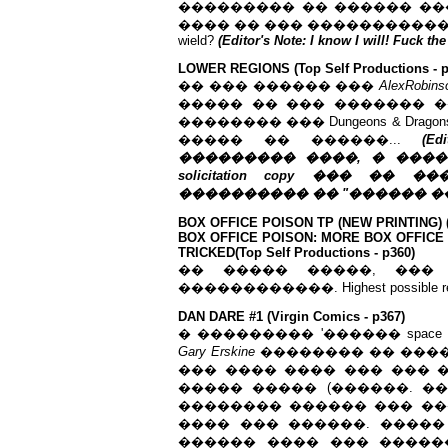
��������� �� ������ ��
���� �� ��� ������������� �����. 
wield?
(Editor's Note: I know I will! Fuck the
LOWER REGIONS (Top Self Productions - p
�� ��� ������ ���
Alex
Robins
����� �� ��� ������� �
�������� ��� Dungeons & Dragons
����� �� ������...
(E
��������� ����, � �����
solicitation copy ��� �
���������� �� "������ ��� �
BOX OFFICE POISON TP (NEW PRINTING) (To
BOX OFFICE POISON: MORE BOX OFFICE PO
TRICKED(Top Self Productions - p360)
�� ����� �����, ��
������������. Highest possible rec
DAN DARE #1 (Virgin Comics - p367)
� ��������� '������ space
Gary Erskine
�������� �� ����
��� ���� ���� ��� ��� 
����� ����� (������. �
�������� ������ ��� ��� spandex 
���� ��� ������. �����
������ ���� ��� �������