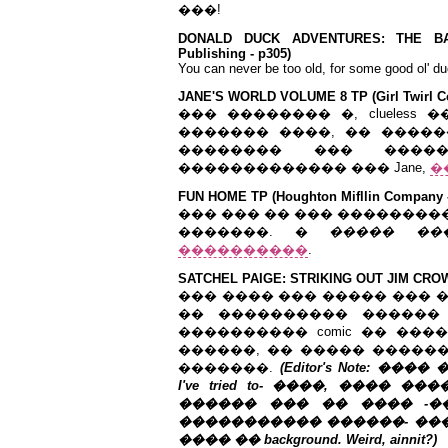
���!
DONALD DUCK ADVENTURES: THE BA
Publishing - p305)
You can never be too old, for some good ol' d
JANE'S WORLD VOLUME 8 TP (Girl Twirl Co
��� �������� �, clueless 
������� ����, �� ���������
�������� ��� ����
������������� ��� Jane,
�
FUN HOME TP (Houghton Mifllin Company -
��� ��� �� ��� �����������
�������. �
����� ��
����������
.
SATCHEL
PAIGE
:
STRIKING
OUT
JIM
CRO
��� ���� ��� ����� ��� 
�� ���������� ������ �
���������� comic �� ���
������, �� ����� ������
�������.
(Editor's Note: ���
I've tried to- ����, ����
������ ��� �� ���� -���
����������� ������- ���
���� �� background. Weird, ainnit?)