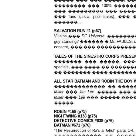
����� ��� ��� �����! ��
�������� ��� 100% �����
��� ��������� ��� ����
��� fans (a.k.a. poor sales
������...
SALVATION RUN #1 (p67)
Villains ���
DC Universe
, ���������
guy standing? ������ � Mr. FABLES,
B
concept, ��� ��� �����������
TALES OF THE SINESTRO CORPS PRESENTS
������� ��� �����, ����� tie-ins
specials, ��� ���� �� ����
�� ������� ���� ������� 
ALL STAR BATMAN AND ROBIN THE BOY W
������������� �� ����
Miller
���
Jim Lee
. ����� ��� 
Miller
���
Lee
��� ����� ����
�����.
ROBIN #168 (p75)
NIGHTWING #138 (p75)
DETECTIVE COMICS #838 (p76)
BATMAN #671 (p76)
"The Resurrection of Ra's al Ghu
������������ �� �����