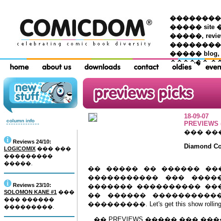
��������� �
����� site 
�����, re
���������
����� blog,
������ �
18-09-07
column info
PREVIEWS (
��� ��
Reviews 24/10:
Diamond Com
LOGICOMIX
��� ���
���������
�����.
�� ����� �� ������ ��
����������� ��� ����
Reviews 23/10:
������� ���������� �������
SOLOMON KANE #1
���
�� ������ ����������
��� ������
���������. Let's get this show
���������.
...�� PREVIEWS ����� ��� ��