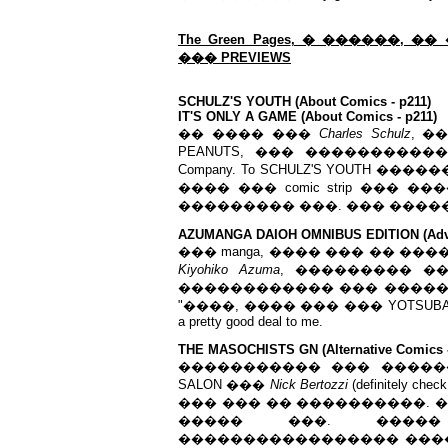
The Green Pages
, � ������, �
��� PREVIEWS
SCHULZ'S YOUTH (About Comics - p211)
IT'S ONLY A GAME (About Comics - p211)
�� ���� ���
Charles Schulz
, �
PEANUTS, ��� ����������� 
Company. To SCHULZ'S YOUTH ��������
���� ��� comic strip ���
��������� ���. ��� �����
AZUMANGA DAIOH OMNIBUS EDITION (Adv 
��� manga, ���� ��� �� ������
Kiyohiko Azuma
, ��������� ��� "C
������������ ��� ����� 
"����, ���� ��� ��� YOTSUBA&!"
a pretty good deal to me.
THE MASOCHISTS GN (Alternative Comics 
����������� ��� �����
SALON ���
Nick Bertozzi
(definitely chec
��� ��� �� ����������. 
����� ���. ����
����������������� ����