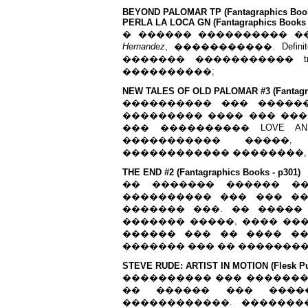
BEYOND PALOMAR TP (Fantagraphics Book
PERLA LA LOCA GN (Fantagraphics Books 
� ������ ���������� ���
Hernandez
, �����������. Definitely
������� ����������� trade
����������;
NEW TALES OF OLD PALOMAR #3 (Fantagra
���������� ��� ����
��������� ���� ��� ����
��� ���������� LOVE AND RO
����������� �����
������������ ��������, 
THE END #2 (Fantagraphics Books - p301)
�� ������� ������ �
���������� ��� ��� �
������� ���. �� �����
������� �����, ���� ���� ��
������ ��� �� ���� �
������� ��� �� �������
STEVE RUDE: ARTIST IN MOTION (Flesk Pub
���������� ��� ����������
�� ������ ��� ����
������������. �������