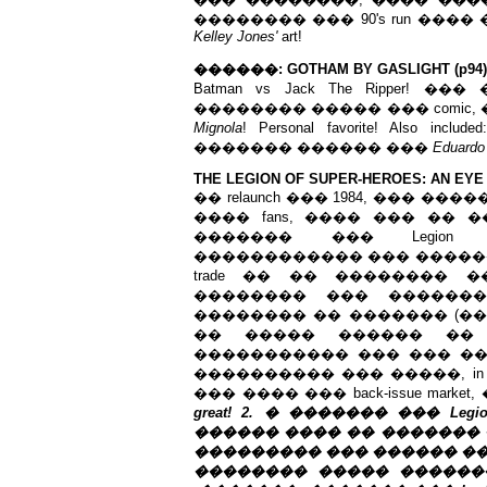
�������� ��� 90's run ���� ��� ongo
Kelley Jones'
art!
������: GOTHAM BY GASLIGHT (p94)
Batman vs Jack The Ripper! ��
�������� ����� ��� comic
Mignola
! Personal favorite! Also i
������� ������ ���
Eduardo
THE LEGION OF SUPER-HEROES: AN EYE 
�� relaunch ��� 1984, ��� ���
���� fans, ���� ��� �� 
������� ��� Legion
������������ ��� ������
trade �� �� �������� 
�������� ��� �������
�������� �� ������� (�� �
�� ����� ������ �� 
����������� ��� ��� ��
���������� ��� �����, in a
��� ���� ��� back-issue market, ��
great! 2. � ������� ��� L
������ ���� �� ������� 
��������� ��� ������ �� ��������
�������� ����� ������