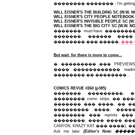
�������� ������� - I'm getting ol
WILL EISNER'S THE BUILDING SC (W.W. N
WILL EISNER'S CITY PEOPLE NOTEBOOK 
WILL EISNER'S INVISIBLE PEOPLE SC (W
WILL EISNER'S THE BIG CITY SC (W.W. N
������� must-have �����
�������, ������ ���
�������� ��� �����,
���
But wait, for there is more to come...
� ��������� ��� PREVIEWS 
���� ������������ readi
�������� �� ��������...
COMICS REVUE #260 (p385)
������� ���������, 
�������� comic strips. ��
������� ��� ����, �� �
��������� ����, ����
�������� ��� reprints �
��������, ���� ���� �����
CANYON, KRAZY KAT ��� ����
Ask me later.
(Editor's Note: �