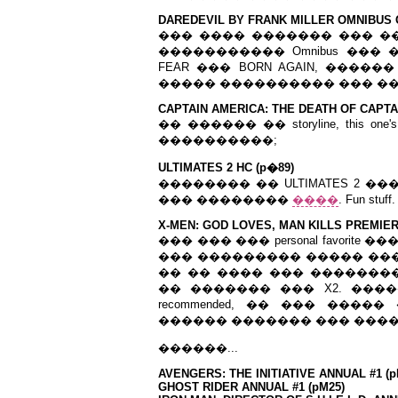
DAREDEVIL BY FRANK MILLER OMNIBUS 
��� ���� ������� ��� 
����������� Omnibus ��� 
FEAR ��� BORN AGAIN, ����
����� ���������� ��� �
CAPTAIN AMERICA: THE DEATH OF CAPTA
�� ������ �� storyline, this 
����������;
ULTIMATES 2 HC (p�89)
�������� �� ULTIMATES 2 ��
��� ��������
����
. Fun stuff.
X-MEN: GOD LOVES, MAN KILLS PREMIER
��� ��� ��� personal favorite
��� ��������� ����� ��
�� �� ���� ��� ��������
�� ������� ��� X2. ���
recommended, �� ��� ���
������ ������� ��� ����
������...
AVENGERS: THE INITIATIVE ANNUAL #1 (p
GHOST RIDER ANNUAL #1 (pM25)