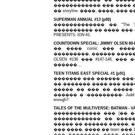
������������ ��� ���� 
�� storyline. ����, ����, ��� ��
SUPERMAN ANNUAL #13 (p80)
������������� �� "The Third
���������� �� ���� ��� ���
PRESENTS: ION #1.
COUNTDOWN SPECIAL: JIMMY OLSEN 80-P
�� ���� comic ��� ���
���������, ������ ����� repr
OLSEN #136 ��� #147-148, ��
������...
TEEN TITANS EAST SPECIAL #1 (p91)
������� ��� ������ ���:
�� ������� ���� ��� �����
����� �� ��� �� ����� �
������ � -���������-
Judd
enough?
TALES OF THE MULTIVERSE: BATMAN - VA
������������ ��� (�� ���
������������ �� �����
����� �� ������ �����, 
��� ����, ���� �� team ���
��� ��������, ���� ��