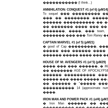
����������� (I think...)
ANNIHILATION: CONQUEST #1 (of 6) (pM14)
To sequel ��� ��������� ��
��� �� �������� ����
������ ���������� �� ��
�� ������� ���� ��� �� radar
�������, ����, ��� team
������� ��� ���
Tom Raney
��
CAPTAIN MARVEL #1 (of 5) (pM21)
� good ol' Cap ���������,
����� ��� ������ ���� 
������ ����� ���� ��� �
HOUSE OF M: AVENGERS #1 (of 5) (pM29)
���� ��� ��� ������, �
Ma
�� ������� AGE OF APOCALYPSE
������ ���������� ���
����� ��� ���� ����� �� AVENG
�� ������ � "����� ��
���������� 14 (approximate
����.
IRON MAN AND POWER PACK #1 (of4) (pM3
� Iron Man ������ �� ���
���������� ��� ������ ���