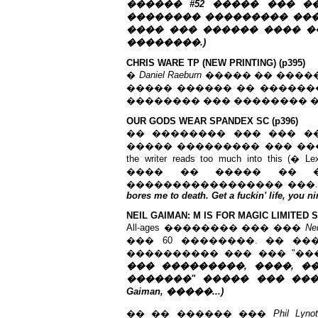
������ #52 ����� ��� �� 150so
�������� ��������� ��� ����
���� ��� ������ ���� �����
��������.)
CHRIS WARE TP (NEW PRINTING) (p395)
�
Daniel Raeburn
����� �� ����
����� ������ �� �������
�������� ��� �������� ���
OUR GODS WEAR SPANDEX SC (p396)
�� �������� ��� ��� �
����� ��������� ��� ����
the writer reads too much into th
���� �� ����� �� 
����������������� ���
bores me to death. Get a fuckin' life, you n
NEIL GAIMAN: M IS FOR MAGIC LIMITED S
All-ages �������� ��� ���
Ne
��� 60 ��������. �� �
���������� ��� ��� "��
��� ���������, ����, �����
�������" ����� ��� ��� s
Gaiman, �����...)
�� �� ������ ���
Phil Lynot