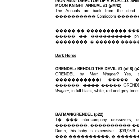
IRON MAN: DIRECTOR OF S.H.I.E.L.D. ANN
MOON KNIGHT ANNUAL #1 (pM42)
The Annuals are back from the dead 
���������� Comicdom ������ (jus
����� �� ���������� ��
����� �� ���������� pho
��������. � ������ �����
Dark Horse
GRENDEL: BEHOLD THE DEVIL #1 (of 8) (p
GRENDEL by
Matt Wagner
? Yes,
�����������) ����� �
������! ���� ����� GREND
Wagner
, in full black, white, red an
BATMAN/GRENDEL (p22)
T� ��� inter-company crossovers, 
��������, ���������� �
Damn, this baby is expensive -
��� ����������, � �����