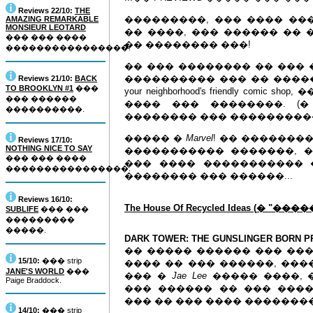
Reviews 22/10:
THE
���������, ��� ���� ���
AMAZING REMARKABLE
MONSIEUR LEOTARD
�� ����, ��� ������ �� 
��� ��� ����
�� �������� ���!
����������������.
�� ��� �������� �� ��� 
���������� ��� �� �����
Reviews 21/10:
BACK
TO BROOKLYN #1
���
your neighborhood's friendly co
��� ������
���� ��� ��������. (
����������.
�������� ��� �������������
����� �
Marvel
! �� ���������
Reviews 17/10:
NOTHING NICE TO SAY
����������� �������, 
��� ��� ����
��� ���� ����������� 
����������������.
�������� ��� ������...
Reviews 16/10:
The House Of Recycled Ideas (
� "������"
SUBLIFE
��� ���
���������
�����.
DARK
TOWER
: THE GUNSLINGER BORN P
�� ����� ������ ��� ��
15/10:
��� strip
���� �� ��� ������, �����
JANE'S WORLD
���
��� �
Ja
e
Lee
����� ����,
Paige Braddock.
��� ������ �� ��� ���
��� �� ��� ���� ��������.
14/10:
��� strip