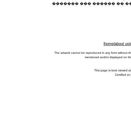
������� ��� ������ �� ��
|
home
|
about us
|
The artwork cannot be reproduced in any form without th
mentioned and/or displayed on this
This page is best viewed a
Certified o