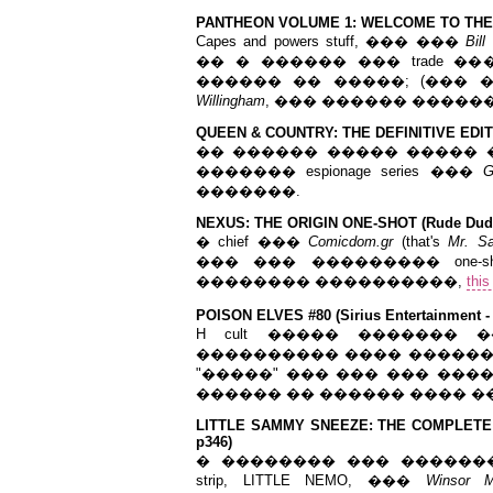
PANTHEON VOLUME 1: WELCOME TO THE MA
Capes and powers stuff, ��� ���
Bill
�� � ������ ��� trade �
������ �� �����; (��� 
Willingham
, ��� ������ ������
QUEEN & COUNTRY: THE DEFINITIVE EDITIO
�� ������ ����� ����� 
������� espionage series ���
G
�������.
NEXUS: THE ORIGIN ONE-SHOT (Rude Dude 
� chief ���
Comicdom.gr
(that's
Mr. Sa
��� ��� ��������� one-s
�������� ����������,
this
POISON ELVES #8
0 (Sirius Entertainment -
H cult ����� �������
���������� ���� ������
"�����" ��� ��� ��� ����
������ �� ������ ���� 
LITTLE SAMMY SNEEZE: THE COMPLETE C
p346)
� �������� ��� ��������
strip, LITTLE NEMO, ���
Winsor 