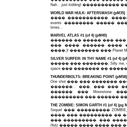
Nah... just kidding! �������
WORLD WAR HULK: AFTERSMASH (pM35)
���� �����������. ����
events �������� ����� ��� r
times...
MARVEL ATLAS #1 (of 4) (pM40)
������ �� ����� ��� ��� Latve
��� ���� ������ ���� 
����;)! �������� ��� Planet Marvel
SILVER SURFER: IN THY NAME #1 (of 4) (p
����� ��� �������; Silly me, �� ��
space ��� ������� �� �����
THUNDERBOLTS: BREAKING POINT (pM58)
One shot ��� ��� ������� 
������... ���, ��� ��� �
������ ��� Moonstone ��
��������� ��� ������ ��
THE ZOMBIE: SIMON GARTH #1 (of 4) (pg 
Sequel ��� ��������� ZOMBIE
���� ��� ��������� �� �
��� ���������. ��� ����� z
Hotz
����� ���� ���� ��� �� "����