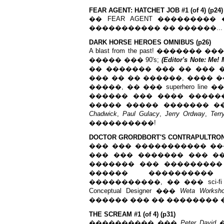
FEAR AGENT: HATC
H
ET JOB #1 (of 4) (p24)
�� FEAR AGENT ���������
����������� �� ������...
DARK HORSE HEROES OMNIBUS (p26)
A blast from the past! ������� ��
����� ��� 90's;
(Editor's Note: Me! 
�� ������� ��� �� ��� ��
��� �� �� ������, ���� 
�����, �� ��� superhero li
������ ��� ���� ������ 
����� ����� ������� �
Chadwick
,
Paul Gulacy
,
Jerry Ordway
,
Terr
����������!
DOCTOR GRORDBORT'S CONTRAPULTRONI
��� ��� ����������� ������
��� ��� ������� ��� �
������� ��� ��������� �
������ ����������
�����������, �� ��� sci-fi
Conceptual Designer ���
Weta Worksh
������ ��� �� �������� �� 
THE SCREAM #1 (of 4) (p31)
���������� ���
Peter David