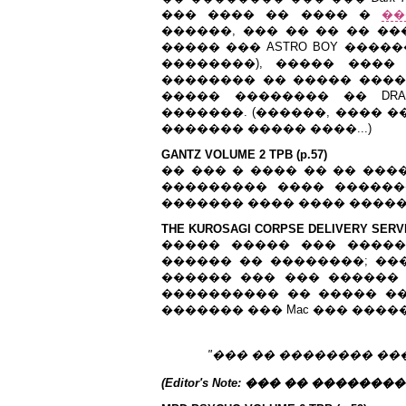
��� ���� �� ���� �
��
������, ��� �� �� �� ��
����� ��� ASTRO BOY ����
��������), ����� ����
�������� �� ����� �����
����� �������� �� DRA
�������. (������, ���� �
������� ����� ����...)
GANTZ VOLUME 2 TPB (p.57)
�� ��� � ���� �� �� ���
��������� ���� ��������
������� ���� ���� ����� �
THE KUROSAGI CORPSE DELIVERY SERVIC
����� ����� ��� �����
������ �� ��������; ��
������ ��� ��� ������ 
���������� �� ����� �
������� ��� Mac ��� ����
"��� �� �������� ��� 
(Editor's Note: ��� �� ������