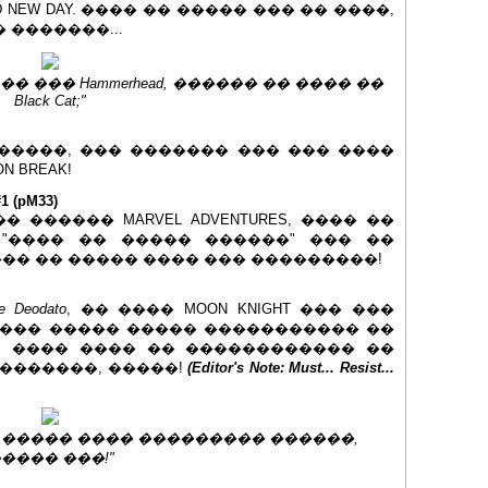
NEW DAY. ���� �� ����� ��� �� ����,
 �������...
� ��� Hammerhead, ������ �� ���� ��
Black Cat;"
�� �����, ��� ������� ��� ��� ����
N BREAK!
 (pM33)
 ������ MARVEL ADVENTURES, ���� ��
"���� �� ����� ������" ��� ��
�� �� ����� ���� ��� ���������!
e Deodato
, �� ���� MOON KNIGHT ��� ���
 ��� ����� ����� ����������� ��
, ���� ���� �� ������������ ��
��������, �����!
(Editor's Note: Must... Resist...
 ����� ���� ��������� ������,
���� ���!"