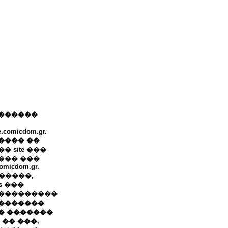
������
e.comicdom.gr.
���� ��
� site ���
��� ���
omicdom.gr.
+ �����,
ws ���
���������
�������
� �������
 �� ���,