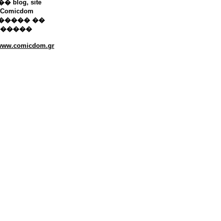
 blog, site
Comicdom
����� ��
������
/www.comicdom.gr