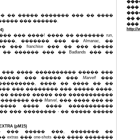
�����
��� 
���
�� �� ����� ������� ��� �� ����
�� 
����� ��� ������.
���
http:/
4)
�� ��� ����! ���� �� ������� run,
��, ������� ��� �� Almanac, ��
 ��� franchise ��� �� ��� �����
� ������ ��� �� Badlands ��� ��
ler, ��� ���� ���������� ����� ���
 ����� ��� ����� ���
Marvel
! ���
���������, ���� �� ���� �� ��
�� ��� �������� ��� ����� ����,
��� ����� ����� ��� �����������
��������� ���
Marvel
, ��� ���� ��� ��
���� ���� ���� �����������
�� ��� �������� - �� ����� �����
EXTRA (pM15)
�� ��� ����� ���, ������� ��
xtras ��� one-shots ��� ���� �������