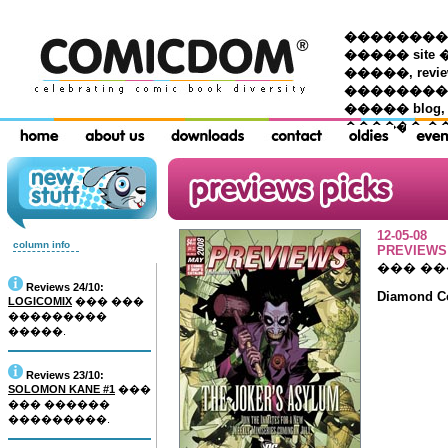
��������� �
����� site 
�����, re
���������
����� blog,
������ �
12-05-08
column info
PREVIEWS 
��� �
Reviews 24/10:
Diamond Co
LOGICOMIX
��� ���
���������
�����.
Reviews 23/10:
SOLOMON KANE #1
���
��� ������
���������.