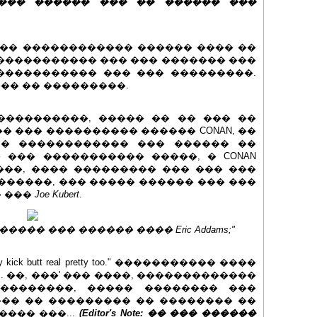
���� ������ ��� �� ������ ���
��� ������������ ������ ���� ��
, ��� ������������ ��� ��� ������� ���
����������� ��� ��� ���������.
��� �� ���������.
����������, ����� �� �� ��� ��
� ��� ���������� ������ CONAN, ��
 � ������������ ��� ������ ��
 ��� ����������� �����, � CONAN
��, ���� ��������� ��� ��� ���
������, ��� ����� ������ ��� ���
� ���
Joe Kubert
.
��� ��� ������ ���� Eric Addams;"
t they kick butt real pretty too." ����������� ����
... ��, ���' ��� ����, �������������
��������, ����� �������� ���
, ��� �� ��������� �� �������� ��
 ���� ���...
(Editor's Note: �� ��� ������