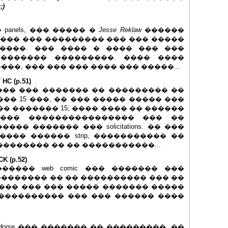
)
anels, ��� ����� �
Jesse Reklaw
������
���� ��� ��������� ��� ��� �����
����. ��� ���� � ���� ��� ���
 ������� ���������. ���� ����
��, ��� ��� ��� ���� ��� �����...
C (p.51)
�� ��� ������� �� ��������� ��
�� 15 ���, �� ��� ����� ����� ���
� ������� 15, ���� ���� �� ������
s, ��� ���������������� ��� ��
� ������� ��� solicitations. �� ���
��� ������ strip, ����������� ��
�������� �� �� �����������...
 (p.52)
���� web comic ��� ������� ���
 �������� �� �� ���������� ��� ��
�� �� ���� ��� ��� ����� ������� �����
����������� ��� ��� ������ ����
Horse
��� ������� �� ���������, ��