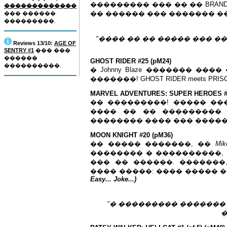
��������� ��� �� �� BRAND 
�������������
�� ������ ��� ������� ��
��� ������
���������.
"���� �� �� ����� ��� ���
Reviews 13/10:
AGE OF
SENTRY #1
��� ���
������
GHOST RIDER #25 (pM24)
����������.
� Johnny Blaze ������� ��
�������! GHOST RIDER meets PRISO
MARVEL ADVENTURES: SUPER HEROES #1
�� ���������! ����� ����
���� �� �� ��������� 
�������� ���� ��� �����
MOON KNIGHT #20 (pM36)
�� ����� �������, ��
Mik
�������� � ����������,
��� �� ������. �������
���� �����: ���� ����� 
Easy... Joke...)
"� ��������� �������
�