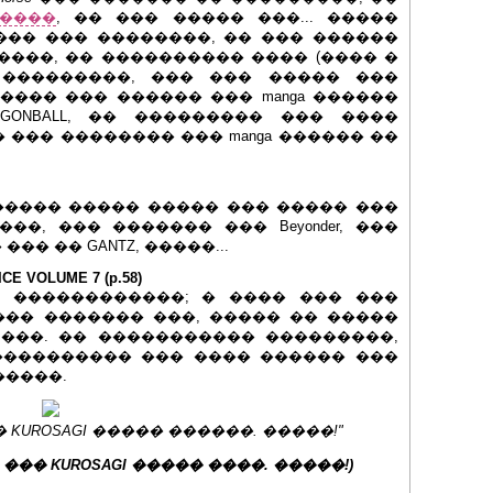
����
, �� ��� ����� ���... �����
��� ��� ��������, �� ��� ������
�����, �� ���������� ���� (���� �
 ���������, ��� ��� ����� ���
��� ��� ������ ��� manga ������
GONBALL, �� ��������� ��� ����
� ��� �������� ��� manga ������ ��
����� ����� ����� ��� ����� ���
�, ��� ������� ��� Beyonder, ���
�� �� GANTZ, �����...
E VOLUME 7 (p.58)
 ������������; � ���� ��� ���
��� ������� ���, ����� �� �����
���. �� ����������� ���������,
���������� ��� ���� ������ ���
�����.
KUROSAGI ����� ������. �����!"
�� ��� KUROSAGI ����� ����. �����!)