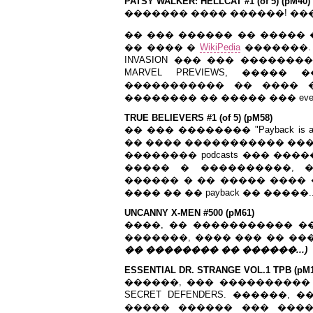
PATSY WALKER: HELLCAT #1 (of 5) (pM40)
������� ���� ������! ��
�� ��� ������ �� �����
�� ���� �
WikiPedia
�������. 
INVASION ��� ��� ��������
MARVEL PREVIEWS, ����
����������� �� ���� 
�������� �� ����� ��� even
TRUE BELIEVERS #1 (of 5) (pM58)
�� ��� �������� "Payback is
�� ���� ����������� �����
�������� podcasts ��� ��
����� � ����������, 
������ � �� ����� ���� �
���� �� �� payback �� �����..
UNCANNY X-MEN #500 (pM61)
����, �� ����������� �
�������, ���� ��� �� ���
�� �������� �� ������...)
ESSENTIAL DR. STRANGE VOL.1 TPB (pM1
������, ��� ����������
SECRET DEFENDERS. ������, �
����� ������ ��� ���