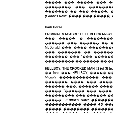
����� ��� ����� ��� �
�������� ��� �������
������� �� ��� �����. �
(Editor's Note: ���� ��� ���
Dark Horse
CRIMINAL MACABRE: CELL BLOCK 666 #1 (of
��� ����� � ��������
������ ��� ������ �� ��
McDonald ��� ���� �����
��� ������� �� �����
������� ��� "��� ������
��������� �� ����� �� �
HELLBOY: THE CROOKED MAN #1 (of 3) (p.
�� fans ��� HELLBOY, ����
Mignola
������������ ���
������� ���� ��� ����
������ ���, ������ ����
����� "������ ��� ����
��������� ��� ������ ��
�����".
(Editor's Note: ���
����������� ���� 4-5 ��
����� �������� �������