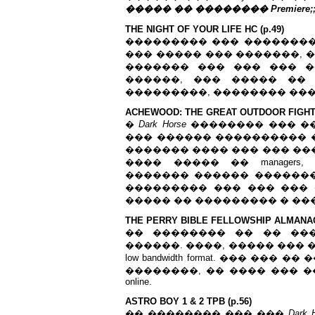
����� �� �������� Premiere;;;
THE NIGHT OF YOUR LIFE HC (p.49)
��������� ��� �������� p
��� ����� ��� �������, 
������� ��� ��� ��� �
������, ��� ����� ��
���������, �������� ����
ACHEWOOD: THE GREAT OUTDOOR FIGHT H
�
Dark Horse
�������� ��� ��
��� ������ ���������� �
������� ���� ��� ��� ���
���� ����� �� manager
������� ������ ����������
��������� ��� ��� ��� �
����� �� ��������� � ��
THE PERRY BIBLE FELLOWSHIP ALMANACK
�� �������� �� �� ����
������. ����, ����� ���
low bandwidth format. ��� �
��������, �� ���� ��� 
online.
ASTRO BOY 1 & 2 TPB (p.56)
�� �������� ��� ���
Dark 