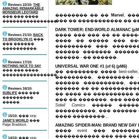
Reviews 22/10:
THE
AMAZING REMARKABLE
MONSIEUR LEOTARD
�������� �� ��
Marvel
, ��
��� ��� ����
��� �� ����������� �� �
����������������.
DARK TOWER: END-WORLD ALMANAC (pM
���� ��� ��� �� �� �����
Reviews 21/10:
BACK
TO BROOKLYN #1
���
���� �� ����� ��� ����
��� ������
��������� ��� ��������
����������.
������ ������� ������ �
������ - �� ������.
Reviews 17/10:
NOTHING NICE TO SAY
UNIVERSAL WAR ONE #1 (of 6) (pM6)
��� ��� ����
�� �������� ���� best-sel
����������������.
���������, ���������
������ ����������, ��
������ �� �� ����������
Reviews 16/10:
SUBLIFE
��� ���
�� ���� �� ���������� 
���������
��� �� �������. ��� ��
�����.
Soleil Comics
����� �����
����������, ��� ������ 
15/10:
��� strip
���� ��������...
JANE'S WORLD
���
Paige Braddock.
AMAZING SPIDER-MAN: BRAND NEW DAY 
���� event ��� �����
����������� ��� ��� ���� e
14/10:
��� strip