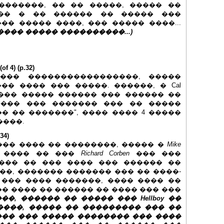
�������, �� �� �����, ����� ��
�� � �� ������ �� ����� ���
�� ����� ����, ��� ����� ����...
��, ���� ����� ����������...)
 4) (p.32)
��� �����������������, �����
� ���� ��� �����. ������, � Cal
����� ����� ������ ��� ������ ��
���� ��� ������� ��� �� �����
� �� �������", ���� ���� 4 �����
����.
34)
� ���� ���� �� ��������, ����� �
Mike
 ���� �� ���
Richard Corben
��� ���
��� �� ��� ���� ��� ������ ��
��, ������� ������� ��� �� ����-
 ��� ���� �������, ���� ���� ��
� ���� �� ������ �� ���� ��� ���
������, ������ �� ����� ��� Hellboy ��
����, ����� �� ��������� ��� ��
�� ��� ����� �������� ��� ����