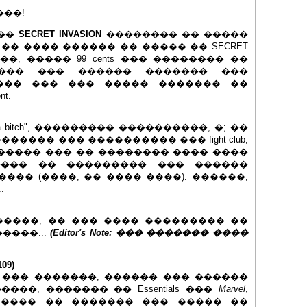
���!
 ��
SECRET INVASION
�������� �� �����
�� ���� ������ �� ����� �� SECRET
��, ����� 99 cents ��� �������� ��
� ���� ��� ������ ������� ���
��� ��� ��� ����� ������� ��
t.
 a bitch", ��������� ����������, �; ��
���� ��� ���������� ��� fight club,
������� ��� �� �������� ���� ����
���� �� ��������� ��� ������
��� (����, �� ���� ����). ������,
.
�����, �� ��� ���� ��������� ��
����...
(Editor's Note: ��� ������� ����
09)
 ��� �������, ������ ��� ������
�����, ������� �� Essentials ���
Marvel
,
����� �� ������� ��� ����� ��