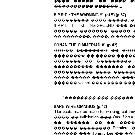
���� �����, �� ���� 
���������� ������...)
B.P.R.D.: THE WARNING #1 (of 5) (p.37)
��������� ���� �����, 
B.P.R.D.: THE KILLING GROUND
������ �������, ����� 
�� �������, ����, � ����
CONAN THE CIMMERIAN #1 (p.42)
����� �������� �� ���
�������� �� ����� �����
������� �� ���������
���������� �������! ��
���������� ���� ������
���� ����� �������. ���
������ variant �������� ��
"�������� ��� ������ ��
BARB WIRE OMNIBUS (p.42)
"Her boots may be made for walking, bu
���� �� solicitation ���
Dark Horse
�� ������ �� �� ����
������ �������� Premiere
������ ��� Tommy Lee �� ��