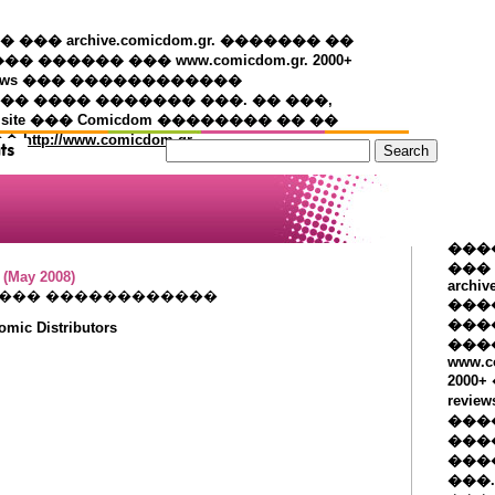
�� archive.comicdom.gr. ������� ��
��� ������ ��� www.comicdom.gr. 2000+
views ��� ������������
� ���� ������� ���. �� ���,
 site ��� Comicdom �������� �� ��
��
http://www.comicdom.gr
���
���
(May 2008)
archiv
���� ������������
���
����
mic Distributors
���
www.c
2000
revie
���
���
���
���.