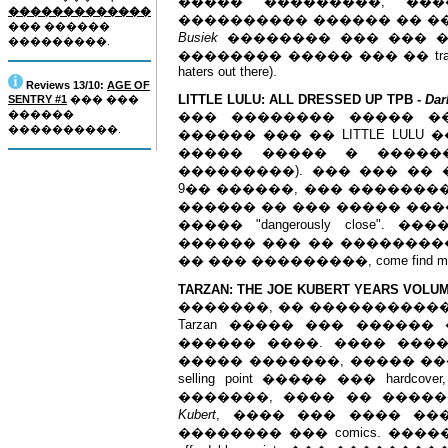
����� ���������, ��
�������������
���������� ������ �� ��
��� ������
Busiek
�������� ��� ��� �
���������.
�������� ����� ��� �� trade pa
haters out there).
Reviews 13/10:
AGE OF
LITTLE LULU: ALL DRESSED UP TPB -
Dar
SENTRY #1
��� ���
������
��� �������� ����� �
����������.
������ ��� �� LITTLE LULU 
����� ����� � �����
���������). ��� ��� ��
9�� ������, ��� �������
������ �� ��� ����� �������� 
����� "dangerously close".
������ ��� �� ��������
�� ��� ���������, come find m
TARZAN: THE JOE KUBERT YEARS VOLUM
�������, �� ����������
Tarzan ����� ��� �����
������ ����. ���� ���
����� �������, ����� ��
selling point ����� ��� har
�������, ���� �� �����
Kubert
, ���� ��� ���� �����
�������� ��� comics. ��