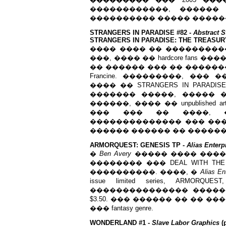
������������, ������
���������� ����� ������, ��
STRANGERS IN PARADISE #82 -
Abstract S
STRANGERS IN PARADISE: THE TREASURY ED
���� ���� �� ��������
���, ���� �� hardcore fans
�� ������ ��� �� �������
Francine. ���������, ��
���� �� STRANGERS IN PARADISE
������� �����, ����� ���
������, ���� �� unpublished a
��� ��� �� ����, 
�������������� ��� ��� 
������ ������ �� ��������
ARMORQUEST: GENESIS TP -
Alias Enterp
�
Ben Avery
����� ���� ����
�������� ��� DEAL WITH T
����������. ����, �
Alias En
issue limited series, AR
��������������� �����
$3.50. ��� ������ �� �� �
��� fantasy genre.
WONDERLAND #1 -
Slave Labor Graphics
(