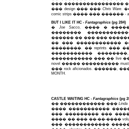
��� ���������������� 
��� design ��� ���
Chris Ware
. 
comic strips ���� ��� ������ - and tha
BUT I LIKE IT HC -
Fantagraphics
(pg 284)
�
Joe Sacco
, ���� � ������
�������� ������������
������ �� ��� ��� �����
�� ��� ������������ ��
��������. �� reprints ��
����������� ��������,
����������� ��� �� live 
novel ����� ���������� mus
��� rock aficionados. ������,
MONTH.
CASTLE WAITING HC -
Fantagraphics
(pg 2
�� ������������ ���
Linda
���� ����������� ����
��� ��������� ��� ����
���� �� ��� ��-��-���� v
��� ������������ �����