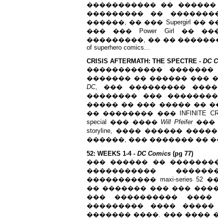
����������� �� ������
��������� �� ����������
������, �� ��� Supergirl �
��� ��� Power Girl �� 
���������, �� �� ������� �
of superhero comics...
CRISIS AFTERMATH: THE SPECTRE -
DC C
������������ �������
������� �� ������ ��� 
DC
, ��� ��������� ���
�������� ��� ��������
����� �� ��� ����� �� �
�� �������� ��� INFINITE C
special ��� ����
Will Pfeifer
��
storyline, ���� ������ ��
������, ��� ������� �� 
52: WEEKS 1-4 -
DC Comics
(pg 77)
��� ������ �� �������
����������� �����
����������� maxi-series 5
�� ������� ��� ��� ����� 
��� ���������� ���� 
��������� ���� ����
������� ����. ��� ���� 