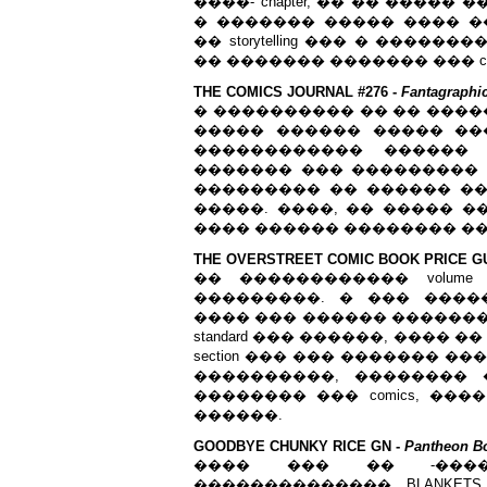
����- chapter, �� �� �����
� ������� ����� ���� �
�� storytelling ��� � ����
�� ������� ������� ��� cove
THE COMICS JOURNAL #276 -
Fantagraphi
� ���������� �� �� �������
����� ������ ����� ��
������������ ������ 
������� ��� ��������� ���
��������� �� ������ ��
�����. ����, �� ����� ��� �
���� ������ �������� ��
THE OVERSTREET COMIC BOOK PRICE GU
�� ������������ volume 
���������. � ��� ����
���� ��� ������ �������
standard ��� ������, ���� �� ���
section ��� ��� ������� ����
����������, �������� �
�������� ��� comics, ���� 
������.
GOODBYE CHUNKY RICE GN -
Pantheon B
���� ��� �� -����
��������������, BLANKETS