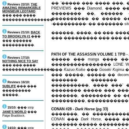
�� '����� ��� ���� ���,
Reviews 22/10:
THE
AMAZING REMARKABLE
PREVIEWS ��� Diamond. ���
MONSIEUR LEOTARD
�������� ��, ������ 
��� ��� ����
���������� �� ����� �
����������������.
-���������- �� ������� site 
Reviews 21/10:
BACK
������, ����, �� ��� ����
TO BROOKLYN #1
���
��� ��������� ��� ��� �
��� ������
����������.
PATH OF THE ASSASSIN VOLUME 1 TPB -
Reviews 17/10:
����� ��� manga ���� ���
NOTHING NICE TO SAY
���������������� LONE WO
��� ��� ����
���
Kazuo Koike
���
Goseki Kojima
�
����������������.
��� �����, ����� �� deco
������� ������� �
Reviews 16/10:
����������, ���� ���' 
SUBLIFE
��� ���
�������� ����� ��� ���
���������
�����.
�������, �������� �� ����� 
���������, ����������� 
15/10:
��� strip
CONAN #28 -
Dark Horse
(pg 33)
JANE'S WORLD
���
�������, �� �����������
Paige Braddock.
CONAN ���
Dark Horse
, ���� �
������� ����� ����������
14/10:
��� strip