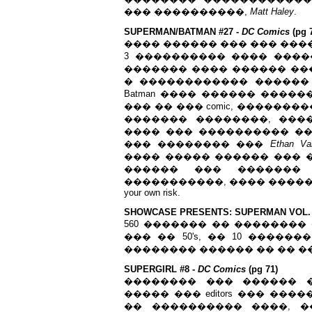
��� ����������,
Matt Haley
.
SUPERMAN/BATMAN #27 -
DC Comics
(pg 
���� ������ ��� ��� ���
3 ���������� ���� �����
������� ���� ������ ��
� ������������ ������ ��
Batman ���� ������ �����
��� �� ��� comic, ���������� 
������� ��������, ���
���� ��� ���������� ��� edi
��� �������� ���
Ethan Va
���� ����� ������ ��� 
������ ��� ������� �
�����������, ���� �������
your own risk.
SHOWCASE PRESENTS: SUPERMAN VOL. 
560 ������� �� �������� �
��� �� 50's, �� 10 �������
�������� ������ �� �� ��
SUPERGIRL #8 -
DC Comics
(pg 71)
�������� ��� ������ 
����� ��� editors ��� ��
�� ���������� ����, 