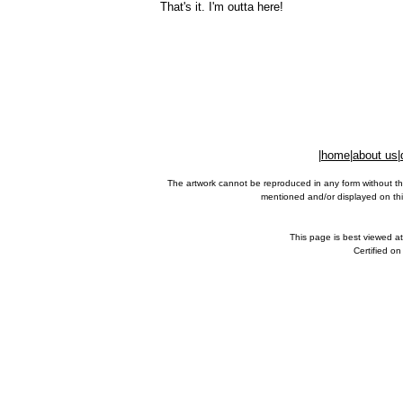
That's it. I'm outta here!
|
home
|
about us
|
The artwork cannot be reproduced in any form without th
mentioned and/or displayed on this
This page is best viewed a
Certified o