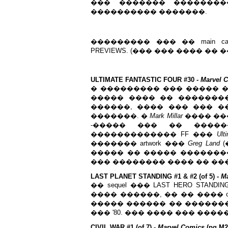
��� ������� ��������
���������� �������.
��������� ��� �� main ca
PREVIEWS. (��� ��� ���� �� ��� ��
ULTIMATE FANTASTIC FOUR #30 -
Marvel 
� ��������� ��� ����� ����
����� ���� �� �������� 
������, ���� ��� ��� ��
�������. �
Mark Millar
���� ����
-����� ��� �� ����
������������� FF ���
Ult
������� artwork ���
Greg Land
(
����� �� ����� ��������
��� �������� ���� �� �������� "fu
LAST PLANET STANDING #1 & #2 (of 5) -
M
�� sequel ��� LAST HERO STA
���� ������, �� �� ���� cre
����� ������ �� ������
��� '80. ��� ���� ��� ����
CIVIL WAR #1 (of 7) -
Marvel Comics
(pg M2