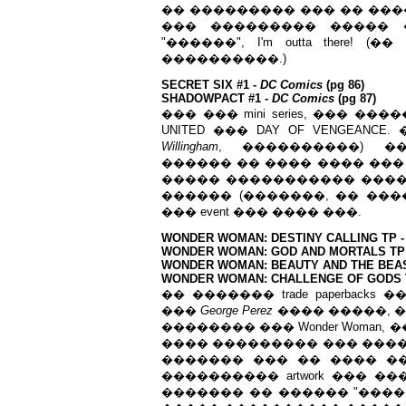
�� ��������� ��� �� ���
��� ��������� ����� 
"������", I'm outta there!
����������.)
SECRET SIX #1 -
DC Comics
(pg 86)
SHADOWPACT #1 -
DC Comics
(pg 87)
��� ��� mini series, ��� �������
UNITED ��� DAY OF VENGEANCE. �� 
Willingham
, ����������) �
������ �� ���� ���� ��� �
����� ����������� ���
������ (�������, �� ����
��� event ��� ���� ���.
WONDER WOMAN: DESTINY CALLING TP 
WONDER WOMAN: GOD AND MORTALS TP
WONDER WOMAN: BEAUTY AND THE BEAS
WONDER WOMAN: CHALLENGE OF GODS 
�� ������� trade paperback
���
George Perez
���� �����, ��
�������� ��� Wonder Woman
���� ��������� ��� ����
������� ��� �� ���� ��
���������� artwork ��� ��
������� �� ������ "����