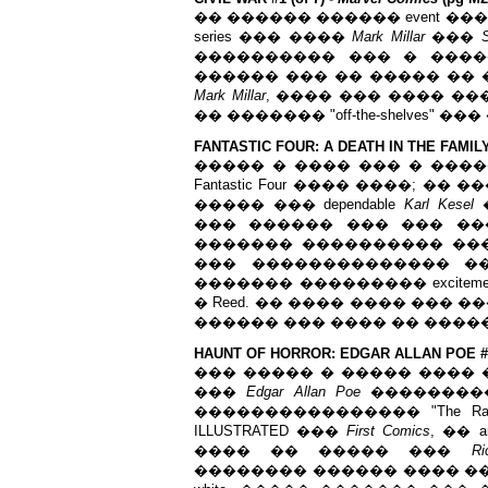
�� ������ ������ event ��
series ��� ����
Mark
Millar
���
���������� ��� � ����
������ ��� �� ����� �� 
Mark
Millar
, ���� ��� ���� ��
�� ������� "off-the-shelves"
FANTASTIC FOUR: A DEATH IN THE FAMIL
����� � ���� ��� � ����
Fantastic Four ���� ����; 
����� ��� dependable
Karl Kesel
�
��� ������ ��� ��� ����
������� ���������� ��� 
��� �������������� �
������� ��������� excitem
� Reed. �� ���� ���� ��� ��
������ ��� ���� �� ����� ���
HAUNT OF HORROR: EDGAR ALLAN POE #1 
��� ����� � ����� ���� 
���
Edgar Allan Poe
����������
���������������� "The Raven 
ILLUSTRATED ���
First Comics
, �� 
���� �� ����� ���
Ri
�������� ������ ���� ���� �