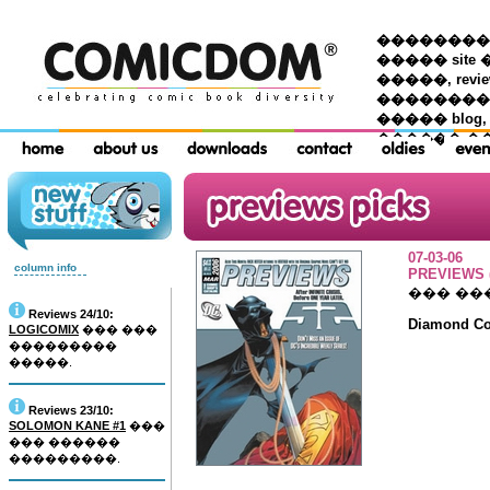
��������� �
����� site 
�����, re
���������
����� blog,
������ �
07-03-06
column info
PREVIEWS (
��� ��
Reviews 24/10:
Diamond Com
LOGICOMIX
��� ���
���������
�����.
Reviews 23/10:
SOLOMON KANE #1
���
��� ������
���������.