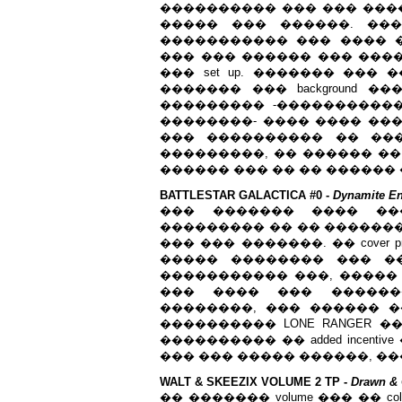
���������� ��� ��� ����
����� ��� ������. ��
����������� ��� ���� 
��� ��� ������ ��� ���� d
��� set up. ������� ���
������� ��� background 
��������� -����������
��������- ���� ���� ���
��� ���������� �� ���
���������, �� ������ �
������ ��� �� �� ������
BATTLESTAR GALACTICA #0 -
Dynamite En
��� ������� ���� ��
��������� �� �� �������
��� ��� �������. �� cover price
����� �������� ��� �
����������� ���, ����� 
��� ���� ��� ������
��������, ��� ������ ��
���������� LONE RANGER �
���������� �� added incent
��� ��� ����� ������, ���� 
WALT & SKEEZIX VOLUME 2 TP -
Drawn & 
�� ������� volume ��� �� col