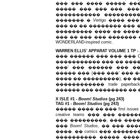
��� ��� ���� ����� ��
����� ��� ��� ���. ��
����������� ���������� 
������� �
Vertigo
���� ��� 
��� �� �� �������� ��� ����
��������� ���� �� ����
��� �� ��� ��� ������� �
WONDERLAND-inspired comic.
WARREN ELLIS' APPARAT VOLUME 1 TP -
��� ������ ��� ��� ��� 
����������� ��� �� �����
���' ��� ������ ��� �
����� ��� (��� ���' ��� 
���� �� ���������), �� �
������������ trade pape
������ ��� �������� �� 
X ISLE #1 -
Boom! Studios
(pg 243)
TAG #1 -
Boom! Studios
(pg 243)
����� ���� �� ��� first is
creative teams ��� ��� �
��� ���������, ��� ����
���
Boom! Studios
, �� ��� ���
����. �� comics ��� ����
���������� ����� ����