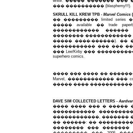
white. ����� ������� ��� �
��� ���������� (blasphemy!!!).
SKRULL KILL KREW TPB -
Marvel Comics
(
�� ��������� limited series
����� available �� trade 
������������ ������ 
�������� ������������ �� T
����� ����-������). �� �
����������� ��� ��� ��� 
��� Lee/Kirby ��� ��������
superhero comics.
���� ��� ���� �� ������
Marvel, ������������ ��� co
����� ���� �����������
DAVE SIM COLLECTED LETTERS -
Aardva
���� ���� ��� � �����
����������� ��������
������������, ������� 
�� ������: �� ���������
�������� ��� �������
��������� ��� 2005 ��