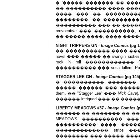
� '����� ������� �� ��
�� ���������� ���� ���
���� ��� �� ��������
��������. �� ���������
���������� ��� �� ����
provocative ��� ��������
�� ����� ����, ���� ����
NIGHT TRIPPERS GN -
Image Comics
(pg 1
�� ����������� ���� ��� �� 
novel ��� ����� �� swingin' 
rock 'n' roll ������������ (
���������� ��� serial killers. Pas
STAGGER LEE GN -
Image Comics
(pg 145)
� ���������� �������
����� ������ ��� �������
them, �� "Stagger Lee" ���
Nick Cave
������ intrigued ��� �� ��
LIBERTY MEADOWS #37 -
Image Comics
(p
������ �� ������� �� ���
MEADOWS ���������� ���
���������� ���� ������. "Sex
������������� strips 
�������� ��� ����� ���