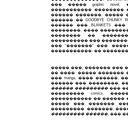
��� ����� graphic nov
����������� �������� 
������ �������, ����� 
������ �� GOODBYE CHUNKY
������ ��� BLANKETS ��
��������, ���� ��������� 
�������� �� ������
���������� ��� ��������
��� "�������" ���. ����
�����������- �� �������
����� ���, ������� ��� ��
�� ����. ����� �������
��� manga, ���� ������,
������ ��� ��������, �
������ ���������
��� �
��������� comics. ��
����������� �� ������ ������
����� ��� ������� ��
���������. �������, ���
��������� ������
, ��� 