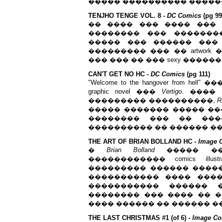
����� ���������� �����
TENJHO TENGE VOL. 8 -
DC Comics
(pg 99
�� ���� ��� ���� ���
�������� ��� �������
����� ��� ������ ���
��������� ��� �� artwork 
��� ��� �� ��� sexy ��������
CAN'T GET NO HC -
DC Comics
(pg 111)
"Welcome to the hangover from h
graphic novel ���
Vertigo
. ����
��������� ����������,
R
����� ������� ����� ��� 
�������� ��� �� �����
���������� �� ������ ��
THE ART OF BRIAN BOLLAND HC -
Image 
�
Brian Bolland
����� ��
������������ comics ill
��������� ������ �����
����������� ���� ���
����������� ������ 
�������� ��� ���� �� �
���� ������ �� ������ ��
THE LAST CHRISTMAS #1 (of 6) -
Image Co