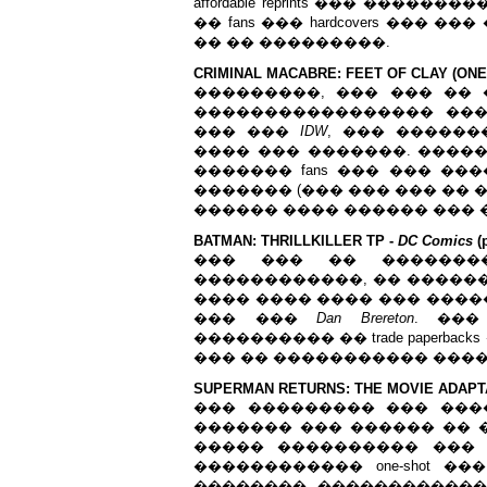
affordable reprints ��� ����
�� fans ��� hardcovers ���
�� �� ���������.
CRIMINAL MACABRE: FEET OF CLAY (ONE
���������, ��� ��� ��
����������������� ���
��� ���
IDW
, ��� ������
���� ��� �������. �����
������� fans ��� ��� ��
������� (��� ��� ��� �� �
������ ���� ������ ���
BATMAN: THRILLKILLER TP -
DC Comics
(
��� ��� �� ������
������������, �� �����
���� ���� ���� ��� ����
��� ���
Dan Brereton
. ���
���������� �� trade paperb
��� �� ����������� ���
SUPERMAN RETURNS: THE MOVIE ADAPT
��� ��������� ��� �������
������� ��� ������ �� ��
����� ���������� ���
������������ one-shot 
�������� ������������ 