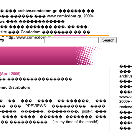
�� archive.comicdom.gr. ������� ��
��� ������ ��� www.comicdom.gr. 2000+
views ��� ������������
� ���� ������� ���. �� ���,
 site ��� Comicdom �������� �� ��
��
http://www.comicdom.gr
���
���
April 2006)
archiv
�� �����������������
���
����
ic Distributors
���
www.c
� �� ��� ���� ��-������, ���
2000
 ��� PREVIEWS. ��������� ����,
revie
��, ������, ��������, post-it ���
���
 ���� ����. ������ ������� ���
���
������... (it's my time of the month!)
���
���.