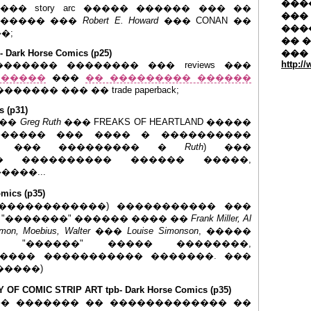
�����
� story arc ����� ������ ��� ��
��� 
������ ���
Robert E. Howard
��� CONAN ��
���
�;
�� 
Dark Horse Comics (p25)
���
http:/
������ �������� ��� reviews ���
 �����
���
�� ��������� ������
���� ��� �� trade paperback;
 (p31)
���
Greg Ruth
��� FREAKS OF HEARTLAND �����
����� ��� ���� � ����������
�� ��� ��������� �
Ruth
) ���
� ���������� ������ �����,
���...
mics (p35)
 ������������) ����������� ���
"�������" ������ ���� ��
Frank Miller, Al
imon, Moebius, Walter
���
Louise Simonson
, �����
 ��� "������" ����� ��������,
���� ����������� �������. ���
�����)
F COMIC STRIP ART tpb- Dark Horse Comics (p35)
�� ������� �� ������������� ��