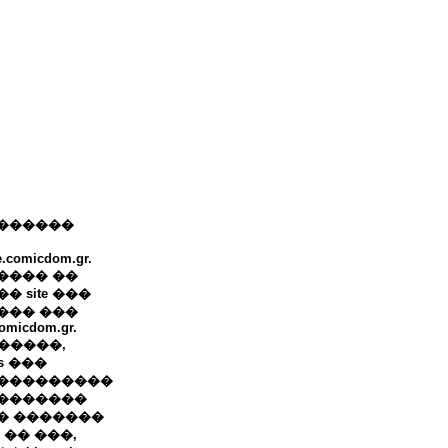
������
e.comicdom.gr.
���� ��
� site ���
��� ���
omicdom.gr.
+ �����,
ws ���
���������
�������
� �������
 �� ���,