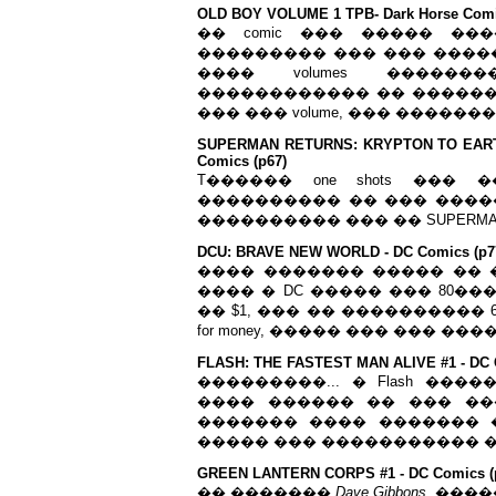
OLD BOY VOLUME 1 TPB- Dark Horse Comi
�� comic ��� ����� ��
��������� ��� ��� ����
���� volumes �����
������������ �� ������
��� ��� volume, ��� �����
SUPERMAN RETURNS: KRYPTON TO EARTH,
Comics (p67)
T������ one shots ��� 
���������� �� ��� ����
���������� ��� �� SUPERMAN I
DCU: BRAVE NEW WORLD - DC Comics (p7
���� ������� ����� �� �� C
���� � DC ����� ��� 80�
�� $1, ��� �� ���������� 
for money, ����� ��� ��� �
FLASH: THE FASTEST MAN ALIVE #1 - DC 
���������... � Flash ���
���� ������ �� ��� ��
������� ���� ������� 
����� ��� ����������� ��
GREEN LANTERN CORPS #1 - DC Comics (
�� �������
Dave Gibbons
. ����