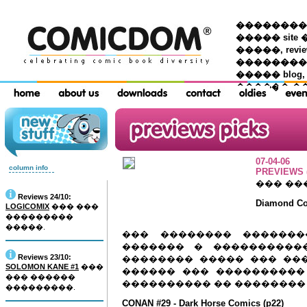
��������� �
����� site 
�����, re
���������
����� blog,
������ �
07-04-06
column info
PREVIEWS (
��� ��
Reviews 24/10:
Diamond Com
LOGICOMIX
��� ���
���������
�����.
��� �������� �������
������� � ������������
Reviews 23/10:
�������� ����� ��� �����
SOLOMON KANE #1
���
������ ��� ����������
��� ������
���������� �� �������� �� ����
���������.
CONAN #29 - Dark Horse Comics (p22)