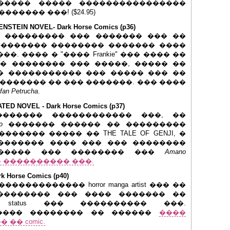
����� ����� ����������������
����� ���! ($24.95)
STEIN NOVEL- Dark Horse Comics (p36)
kenstein ��������� ��� ������� ��� ��
�������� �������� ������� ����
. ���� � "���� Frankie" ��� ���� ��
� �������� ��� �����, ����� ��
er �� ����������� ��� ����� ��� ��
 ������� �� ��� �������. ��� ����
fan Petrucha
.
ED NOVEL - Dark Horse Comics (p37)
������ ������������ ���, ��
o
������� ������ �� ���������
����� ����� �� THE TALE OF GENJI, �
������� ���� ��� ��� ��������
������ ��� �������� ���
Amano
 ���������� ���.
 Horse Comics (p40)
���������� horror manga artist ��� ��
� �������� ��� ���� ������� ��
status ��� ���������� ���.
���� �������� �� ������
����
 �� comic.