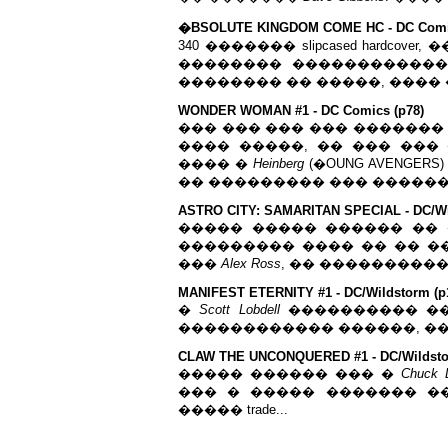
�BSOLUTE KINGDOM COME HC - DC Comic
340 ������� slipcased hardcover, 
�������� �����������
�������� �� �����, ���� �
WONDER WOMAN #1 - DC Comics (p78)
��� ��� ��� ��� �������
���� �����, �� ��� ��� 
���� �
Heinberg
(�OUNG AVENGE
�� ��������� ��� �������
ASTRO CITY: SAMARITAN SPECIAL - DC/Wil
����� ����� ������ �� �
��������� ���� �� �� ��� 
���
Alex Ross
, �� ���������� �
MANIFEST ETERNITY #1 - DC/Wildstorm (p
�
Scott Lobdell
���������� ��
������������ ������, ��
CLAW THE UNCONQUERED #1 - DC/Wildstor
����� ������ ��� �
Chuck 
��� � ����� ������� ���
����� trade...