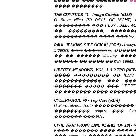
M��� �� ��� ��������
�
���� ��������;
THE CRYPTICS #1 - Image Comics (p138)
O
Steve Niles
(30 DAYS OF NIG
��������� ��� I LUV HALLOWE
�� ���������, �����
����������� ���� ���
Ro
PAUL JENKINS SIDEKICK #1 (OF 5) - Image
Sidekick ��� �������; ��
�� �� ������ delivery ���
������ �� ���� �� mini series.
LIBERTY MEADOWS, VOL. 1 & 2 TPB (NEW 
���� ��������� �� funny ani
������������ ��� ��
������� ����� ��� LIBER
�� ������� ���� �������
CYBERFORCE #0 - Top Cow (p174)
O
Marc Silvestri,/em> �������
��������� origins ��� Cybe
������� ��� 90's;
CIVIL WAR: FRONT LINE #1 & #2 (OF 10) - 
K��� ������� ���� ���� 
��� continuity ������ ��