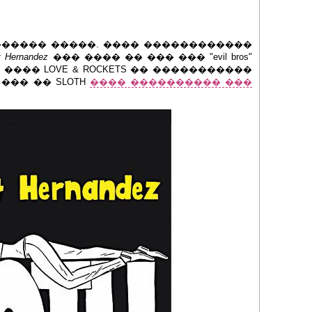
����� �����. ���� ������������
rt Hernandez
��� ���� �� ��� ��� "evil bros"
���� LOVE & ROCKETS �� �����������
 ��� �� SLOTH
���� ���������� ���