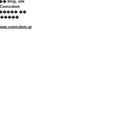
 blog, site
Comicdom
����� ��
������
/www.comicdom.gr