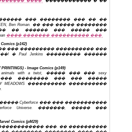
������� ����.
������������ � ��
HT) ������ ��� �������� ��� �� ��
EN,
Ben Roman
. �� ��� ����� ��������
��� �� ������ ��� ����� ���
man
���� ������� ���������� ���.
 Comics (p142)
����� ��� ��������� ���������� ���
���! �
Paul Jenkins
��������� ������
PRINTINGS) - Image Comics (p149)
mals with a twist, ����� ��� ��� sexy
���� �������� ��� ��� �����
TY MEADOWS ���������� ����������
.
��� ����� Cyberforce ��� ��� �����������
rforce Universe. �������, ����� ���
Marvel Comics (pM29)
������������ ���. �� ����������
��� �� �������� �������� ���� ���