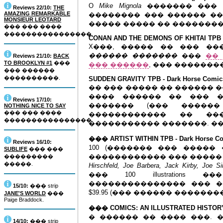
O
Mike Mignola
������� ��� ��
Reviews 22/10:
THE
AMAZING REMARKABLE
�������� ��� ������ �
MONSIEUR LEOTARD
����� ����� �� ��������
��� ��� ����
����������������.
CONAN AND THE DEMONS OF KHITAI TPB - 
X���, ����� �� ��� ���
������ �������
���
��
Reviews 21/10:
BACK
TO BROOKLYN #1
���
��� ������
, ��� ����������
��� ������
����������.
SUDDEN GRAVITY TPB - Dark Horse Comics
�� ��� ����� �� ������ 
���� ������ �� ��� �
Reviews 17/10:
������� (��� ����
NOTHING NICE TO SAY
��� ��� ����
������������ �� ��
����������������.
����������� �������. ���
��� ARTIST WITHIN TPB - Dark Horse Co
Reviews 16/10:
100 (������� ��� �����
SUBLIFE
��� ���
������������ ��� ����� 
���������
�����.
Hirschfeld, Joe Barbera, Jack Kirby, Joe S
��� 100 illustrations
��������������� ��� �
15/10:
��� strip
$39.95 (��� ������ �������
JANE'S WORLD
���
Paige Braddock.
��� COMICS: AN ILLUSTRATED HISTORY O
� ������ �� ���� ���. 
14/10:
��� strip