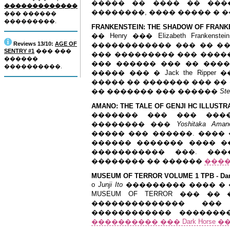
����� �� ���� �� ���
�������������
��������, ���� ����� � ���
��� ������
���������.
FRANKENSTEIN: THE SHADOW OF FRANKEN
�� Henry ��� Elizabeth Fran
Reviews 13/10:
AGE OF
������������ ��� �� �
SENTRY #1
��� ���
��� ��������� ��� �������
������
��� ������ ��� �� ����
����������.
����� ��� � Jack the Ripp
����� �� ������� ��� ��
�� ������� ��� ������
Ste
AMANO: THE TALE OF GENJI HC ILLUSTRAT
������� ��� ��� ����
�������� ���
Yoshitaka Aman
����� ��� ������. ���� ��
������ ������� ���� �
����������� ���. ��
�������� �� ������
����
MUSEUM OF TERROR VOLUME 1 TPB - Dark
o
Junji Ito
��������� ���� � ���
MUSEUM OF TERROR ��� �
�������������� ��� 
������������ �������
���������� ��� Dark Horse ���