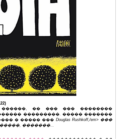
22)
������, �� ��� ��� ��������
������ ���������. ����� �������
���� � ����� ���
Douglas Rushkoff,/em> ���
�����, �������...