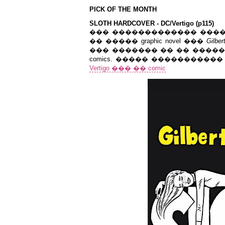
PICK OF THE MONTH
SLOTH HARDCOVER - DC/Vertigo (p115)
��� ������������� ����
�� ����� graphic novel ���
Gilbe
��� ������� �� �� ����� 
comics. ����� �����������
Vertigo ��� �� comic