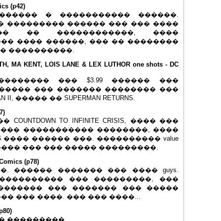
cs (p42)
������� � ����������� ������.
� ��������� ������ ��� ��� ����
���� �� ������������, ����
�� ���� ������, ��� �� ��������
��� ����������.
 MA KENT, LOIS LANE & LEX LUTHOR one shots - DC
��������� ��� $3.99 ������ ���
����� ��� ������� �������� ���
I, ����� �� SUPERMAN RETURNS.
7)
OUNTDOWN TO INFINITE CRISIS, ���� ���
����� ����������� ��������, ����
6 ���� ������ ���. ���������� value
������ ��� ��� ����� ���������.
Comics (p78)
���. ������ ������� ��� ���� guys.
���������� ��� ���������, ���
������� ��� ������� ��� �����
� ��� ����. ��� ��� ����...
p80)
� ���������...