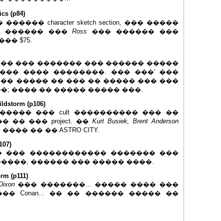
s (p84)
�� ������ character sketch section, ��� �����
� ������ ���
Ross
��� ������ ���
�� $75.
 �� ��� ������� ��� ������ �����
��� ���� ��������. ��� ���' ���
RS) �� ����� �� ��� �� ����� ��� ���
; ���� �� ����� ����� ���.
dstorm (p106)
���� ��� cult ���������� ��� ��
�� ��� project. ��
Kurt Busiek, Brent Anderson
��� �� �� ASTRO CITY.
107)
 ��� ������������ ������� ���
����, ������ ��� ����� ����.
m (p111)
Dixon
��� �������... ����� ���� ���
� Conan... �� �� ������ ����� ��