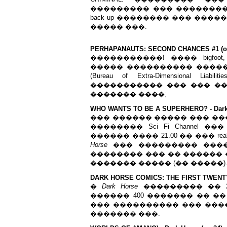
��������� ��� ��������
back up �������� ��� �����
����� ���.
PERHAPANAUTS: SECOND CHANCES #1 (of 4)
�����������! ���� bigfoot
����� ���������� ������
(Bureau of Extra-Dimensional L
����������� ��� ��� ��
������� ����;
WHO WANTS TO BE A SUPERHERO? - Dark 
��� ������ ����� ��� ��
�������� Sci Fi Channel
������ ���� 21.00 �� ��� real
Horse
��� ��������� ���� �
�������� ��� �� ������ 
������� ����� (�� �����)..
DARK HORSE COMICS: THE FIRST TWENTY Y
�
Dark Horse
��������� �� 2
������ 400 ������� �� �
��� ���������� ��� ���
������� ���.