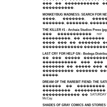
��� �� ����������� �
����������.
MONKEYBUG MADNESS: SEARCH FOR NEW LI
����, �������, ����
�������, �������, �������.. 
THE KILLER #1 - Archaia Studios Press (pg
��� ����������� noir
���������, �� �������
���� ��� �� ������� �
������������� �������
LAST CRY FOR HELP GN - Bodega Distribut
�� ��� ����� �������
����������� ��� ��� 
������� �� ����� ��� ��
���������� ������� ��
�����.
DREAM OF THE RAREBIT FIEND: THE SATUR
������ �� ���������.
��������� ����������
������������ �� SATURDAY DREA
McCay.
SHADES OF GRAY COMICS AND STORIES GN 