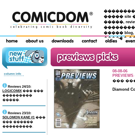
��������� �
����� site 
�����, re
���������
����� blog,
������ �
08-08-06
column info
PREVIEWS (
��� ��
Reviews 24/10:
Diamond Com
LOGICOMIX
��� ���
���������
�����.
Reviews 23/10:
SOLOMON KANE #1
���
��� ������
���������.