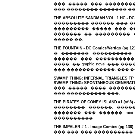
��� ����� ��� ��������
��� �������� ������� �
THE ABSOLUTE SANDMAN VOL. 1 HC - DC Co
��������� ������ ��� ���
��������� ����� ��� ���
������� �� ��������� ��
����� ��.
THE FOUNTAIN - DC Comics/Vertigo (pg 12
� ������� ���������� ��
������ ��� ���������� �
����, �� graphic novel ��� �
��� ������� �����. ��� �
SWAMP THING: INFERNAL TRIANGLES TP - 
SWAMP THING: SPONTANEOUS GENERATION 
��� ����� ���� ������
��� ���������� ���.
THE PIRATES OF CONEY ISLAND #1 (of 8) -
�������� ������, ����
������� ��� ������ mini 
����������.
THE IMPALER # 1 - Image Comics (pg 138)
��� ��� ��� ���������� 