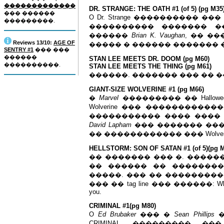
�������������
DR. STRANGE: THE OATH #1 (of 5) (pg M35
��� ������
O Dr. Strange ���������� 
���������.
���������� ������� ��� 
������
Brian K. Vaughan
, �� �
Reviews 13/10:
AGE OF
����� � ������ �������
SENTRY #1
��� ���
������
STAN LEE MEETS DR. DOOM (pg M60)
����������.
STAN LEE MEETS THE THING (pg M61)
������. ������� ��� �� 
GIANT-SIZE WOLVERINE #1 (pg M66)
�
Marvel
��������� �� Hallo
Wolverine ��� ����������
����������� ���� ���� �
David Lapham
��� ������� ���
�� ������������ ��� Wolverine
HELLSTORM: SON OF SATAN #1 (of 5)(pg M
�� ������� ��� �. �����
�� ������ �� ��������
�����. ��� �� ��������
��� �� tag line ��� ������: When the 
you.
CRIMINAL #1(pg M80)
O
Ed Brubaker
��� �
Sean Phillips
�
CRIMINAL. ��������� �