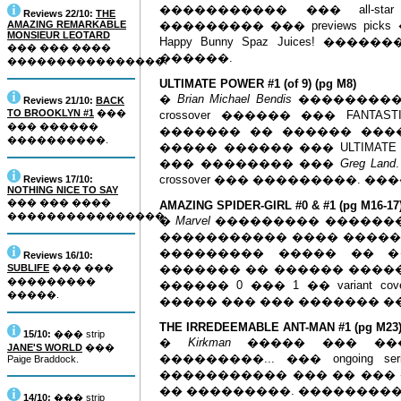
����������� ��� all-star 
Reviews 22/10:
THE
AMAZING REMARKABLE
��������� ��� previews pic
MONSIEUR LEOTARD
Happy Bunny Spaz Juices! �
��� ��� ����
������.
����������������.
ULTIMATE POWER #1 (of 9) (pg M8)
�
Brian Michael Bendis
����������� 
Reviews 21/10:
BACK
TO BROOKLYN #1
���
crossover ������ ��� FANTAS
��� ������
������� �� ������ ��
����������.
����� ������ ��� ULTIMAT
��� �������� ���
Greg Land
crossover ��� ���������. ��
Reviews 17/10:
NOTHING NICE TO SAY
��� ��� ����
AMAZING SPIDER-GIRL #0 & #1 (pg M16-17
����������������.
�
Marvel
��������� �������
����������� ���� �������� 
��������� ����� �� �
Reviews 16/10:
SUBLIFE
��� ���
������� �� ������ �����
���������
������ 0 ��� 1 �� variant co
�����.
����� ��� ��� ������� �
THE IRREDEEMABLE ANT-MAN #1 (pg M23
15/10:
��� strip
�
Kirkman
����� ��� ���
JANE'S WORLD
���
���������... ��� ongoing s
Paige Braddock.
����������� ��� �� ��� 
�� ���������. ����������
14/10:
��� strip