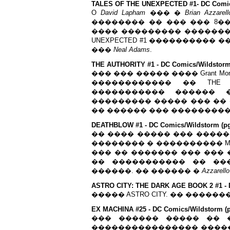
TALES OF THE UNEXPECTED #1- DC Comics
O
David Lapham
��� �
Brian Azzarell
�������� �� ��� ��� 8�����
���� ��������� �����������
UNEXPECTED #1 ���������� 
���
Neal Adams
.
THE AUTHORITY #1 - DC Comics/Wildstorm 
��� ��� ����� ���� Grant M
������������ �� THE 
����������� ������ �
��������� ����� ��� �� 
�� ������ ��� ����������� �
DEATHBLOW #1 - DC Comics/Wildstorm (pg
�� ���� ����� ��� �����
�������� � ���������� Michae
��� �� ������� ��� ��� 
�� ����������� �� ��
������. �� ������ �
Azzarello
ASTRO CITY: THE DARK AGE BOOK 2 #1 - D
����� ASTRO CITY. �� ����
EX MACHINA #25 - DC Comics/Wildstorm (p
��� ������ ����� �� 
���������������� ����� E