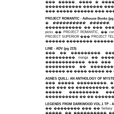
��� �����, ���� � ���
����������� ������ ���� 
��� ����� ������ ��� ��
PROJECT ROMANTIC - Adhouse Books (pg 
�
���������� ������
,
����������� �� ��� ����
picks �� PROJECT ROMANTIC, 
PROJECT SUPERIOR ��� PROJECT 
������ �������� ������
LINE - ADV (pg 215)
��� �� ��������� ��� 
��������� manga �� ��
������������ ��� ���
��������� �� �������
������ �� ���� ����� �� 
AGNES QUILL: AN ANTHOLOGY OF MYSTERY 
��� ����� ���������, 
��� ��� �� ����������, 
����� ��������� ��
���������� �� �� ������
LEGENDS FROM DARKWOOD VOL.1 TP - Anta
�� �������� ��� �� fanta
�����, �� ���������� �