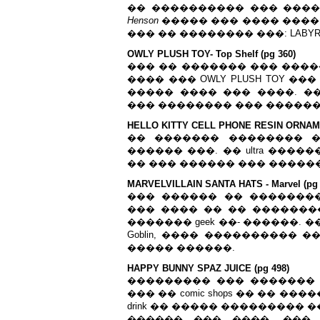
�� ���������� ��� ����
Henson
����� ��� ���� ����
��� �� �������� ���: LABYRINT
OWLY PLUSH TOY- Top Shelf (pg 360)
��� �� ������� ��� ����
���� ��� OWLY PLUSH TOY 
����� ���� ��� ����. �
��� �������� ��� ������
HELLO KITTY CELL PHONE RESIN ORNAME
�� ������� �������� 
������ ���. �� ultra ��
�� ��� ������ ��� ������
MARVELVILLAIN SANTA HATS - Marvel (pg 
��� ������ �� �������
��� ���� �� �� �������
������� geek ��- ������. ���
Goblin, ���� ���������� 
����� ������.
HAPPY BUNNY SPAZ JUICE (pg 498)
��������� ��� ������� 
��� �� comic shops �� �� ��
drink �� ����� ���������
������ ��� ����. ���