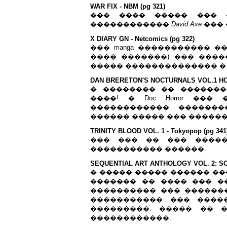
WAR FIX - NBM (pg 321)
��� ���� ����� ��� 
������������
David Axe
���
X DIARY GN - Netcomics (pg 322)
��� manga ����������� �
���� �������) ��� ����
����� �������������� � 
DAN BRERETON'S NOCTURNALS VOL.1 HC - 
� �������� �� �������
����! � Doc Horror ��
������������ �������
������ ����� ��� ������
TRINITY BLOOD VOL. 1 - Tokyopop (pg 341
��� ��� �� ��� �����
����������� ������.
SEQUENTIAL ART ANTHOLOGY VOL. 2: SCIE
� ����� ����� ������ ���
������� �� ���� ��� �
���������� ��� �������
����������� ��� ����
���������. ����� �� 
������������.