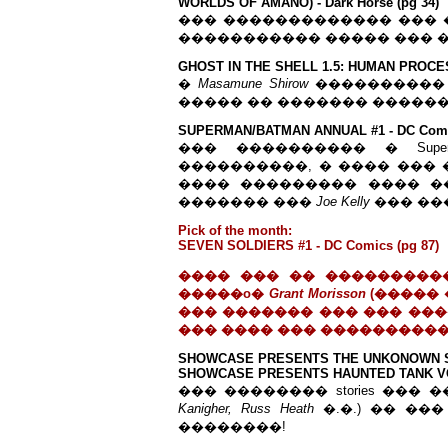
WORLDS OF AMANO) - Dark Horse (pg 34)
��� ������������� ��� 
����������� ����� ��� �
GHOST IN THE SHELL 1.5: HUMAN PROCESSOR
�
Masamune Shirow
���������� ��
����� �� ������� ��������
SUPERMAN/BATMAN ANNUAL #1 - DC Comic
��� ���������� � Supe
����������, � ���� ��� 
���� ��������� ���� ����
������� ���
Joe Kelly
��� ��
Pick of the month:
SEVEN SOLDIERS #1 - DC Comics (pg 87)
���� ��� �� ������������, 
�����o�
Grant Morisson
(����� 
��� ������� ��� ��� ���
��� ���� ��� ���������
SHOWCASE PRESENTS THE UNKONOWN SOLD
SHOWCASE PRESENTS HAUNTED TANK VOL. 
��� �������� stories ���
Kanigher, Russ Heath
�.�.) �� ���
��������!