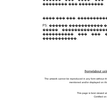
�������� ��� ��������.
���� ��� ���. ���������
PS: ������ ����������� 
����� ��������������
���������� ��� ��� �
�����������.
|
home
|
about us
|
The artwork cannot be reproduced in any form without th
mentioned and/or displayed on this
This page is best viewed a
Certified o