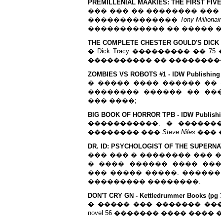
PREMILLENIAL MAAKIES: THE FIRST FIVE Y
��� ��� �� �������� ��� ���
��������������
Tony Millionai
������������ �� ����� �
THE COMPLETE CHESTER GOULD'S DICK TRA
� Dick Tracy ��������� �� 
���������� �� �����������
ZOMBIES VS ROBOTS #1 - IDW Publishing 
� ����� ���� ������ ��
�������� ������ �� ��
��� ����;
BIG BOOK OF HORROR TPB - IDW Publishin
�����������, � ������
�������� ���
Steve Niles
��� 
DR. ID: PSYCHOLOGIST OF THE SUPERNATUR
��� ��� � �������� ��� 
� ���� ������ ���� ��
��� ����� �����. �����
��������� ��������.
DON'T CRY GN - Kettledrummer Books (pg 
� ����� ��� ������� ��� 
novel 56 ������� ���� ���� �