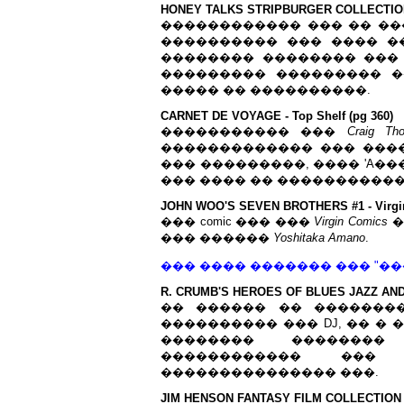
HONEY TALKS STRIPBURGER COLLECTION -
������������ ��� �� ��
���������� ��� ���� �
�������� �������� ��� 
��������� ��������� 
����� �� ����������.
CARNET DE VOYAGE - Top Shelf (pg 360)
����������� ���
Craig Th
������������� ��� ����
��� ���������, ���� 'A��
��� ���� �� ����������
JOHN WOO'S SEVEN BROTHERS #1 - Virgin
��� comic ��� ���
Virgin Comics
�
��� ������
Yoshitaka Amano
.
��� ���� ������� ��� "���
R. CRUMB'S HEROES OF BLUES JAZZ AND
�� ������ �� �������
���������� ��� DJ, �� � �
�������� ��������
������������ ���
��������������� ���.
JIM HENSON FANTASY FILM COLLECTION 