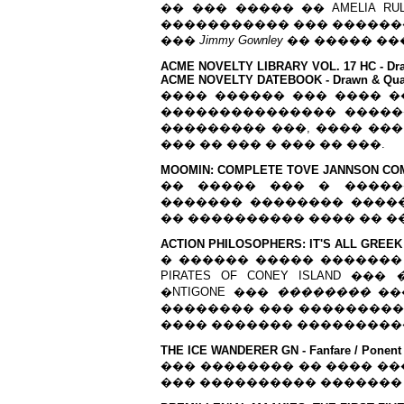
�� ��� ����� �� AMELIA R
����������� ��� ������
���
Jimmy Gownley
�� ����� ��
ACME NOVELTY LIBRARY VOL. 17 HC - Draw
ACME NOVELTY DATEBOOK - Drawn & Quart
���� ������ ��� ���� �
��������������� �����
��������� ���, ���� ��
��� �� ��� � ��� �� ���.
MOOMIN: COMPLETE TOVE JANNSON COMIC S
�� ����� ��� � �����
������� �������� �����
�� ���������� ���� �� �
ACTION PHILOSOPHERS: IT'S ALL GREEK TO
� ������ ����� ������� ��� 
PIRATES OF CONEY ISLAND ���
�NTIGONE ���
��������
���
�������� ��� ����������
���� ������� ����������
THE ICE WANDERER GN - Fanfare / Ponent 
��� �������� �� ���� ��
��� ���������� �������