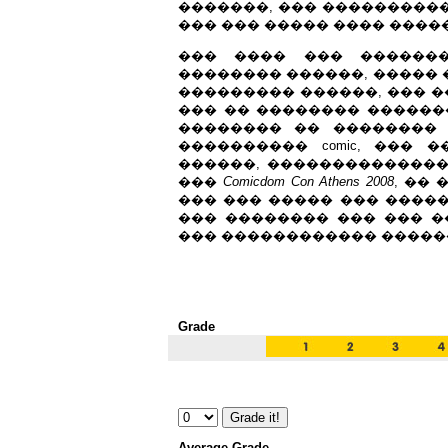
�������, ��� ����������
��� ��� ����� ���� ����
��� ���� ��� ������
�������� ������, ����� 
��������� ������, ��� 
��� �� �������� �������
�������� �� ��������
���������� comic, ��� 
������, ��������������,
���
Comicdom Con Athens 2008
, ��
��� ��� ����� ��� �����
��� �������� ��� ��� �
��� ������������ �����
Grade
Average Grade