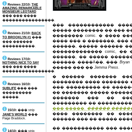
Reviews 22/10:
THE
AMAZING REMARKABLE
MONSIEUR LEOTARD
��� ��� ����
����������������.
��� ������������ ���
����� �������� �� ��� ��
Reviews 21/10:
BACK
�������� comic. � ���� ��
TO BROOKLYN #1
���
���� ��� � �������, ���
��� ������
������, ����� ������ �
����������.
������������� comic, �� �
������, �� ����� �����
Reviews 17/10:
������ ����A��, ���
Bryan 
NOTHING NICE TO SAY
��� ��� ����
����� ��� ��
Jemma Press
.
����������������.
� ������ ������� ��
�������� ���� ������� 
Reviews 16/10:
��� ��������� �� ������
SUBLIFE
��� ���
�� ������� ����� �����
���������
�����.
������� ��� �� ���
��������� �� ���������
��� �����,
������ �����
15/10:
��� strip
���� �������� �� ���
JANE'S WORLD
���
Paige Braddock.
������ ��� �� ����� ���
�� ����������� ��� ����
14/10:
��� strip