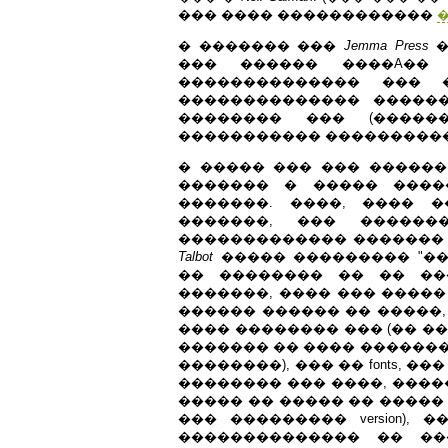
��� ���� ������������
� ������� ���
Jemma Press
�
��� ������ ����A��
�������������� ���
�������������� �����
�������� ��� (������
����������� ����������
� ����� ��� ��� ������
������� � ����� ����
�������. ����, ���� 
�������, ��� ������
������������� ������� ��� �
Talbot
����� ��������� "��
�� �������� �� �� ���
�������, ���� ��� �����
������ ������ �� �����,
���� �������� ��� (�� �
������� �� ���� ������
��������), ��� �� fonts, 
�������� ��� ����, ����
����� �� ����� �� �����
��� ��������� version)
�������������� �� ��