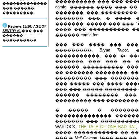
���������� ��� ��� ���
�������������
comic. ������ ���� ��� 
��� ������
������� ��� ��������� 
���������.
������� ���, � ���� 
�������. ����� ��� ��� 
Reviews 13/10:
AGE OF
���� ��� ���������� �
SENTRY #1
��� ���
������ comic fan.
������
����������.
��� ��� ���� ��� ����
���������,
Bryan Talbot
, 
�����������, ��� �o ���
������� ��� ��� �� �
������, ����������. ���
�� ������� ��������, �
��������� ��� �������
��� ����� ��� ���� ���
��� ��� ����� �������� �
������ �������� ���
��������� ��� ��������
� ����� � �������
�������������� ������
������� ��� ���������� 
WARLOCK,
THE TALE OF ONE BAD RAT
,
���� ����������� �� �
��� �
Neil Gaiman
. (��� ��� �