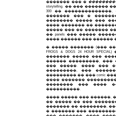
������� ��� �
��������
storytelling. �� ��� �����
300 �� ��������������, 
������� ��� � �������
�������� ����� ��� ���
���� ������� �� ������
����� ��� �� ������� ��
�� panels ��� ����� ���
���� ������ ��� ������ 
� ����� ������� (��� �
FROGS & DOGS 24 HOUR SPECI
������� ����� ��� ���
������ ���������, ���
��� �����. ���� ��� �
���������, ��� �����
��������� �� ��� comic ���
���� ������� ���������
�������� ��� ���� �
����������.
���� ����� ��� ������, 
�� ����� �� ��� ������
������� �� ��������, ����
� ������� ��� ��������
��� �������, ���� ����