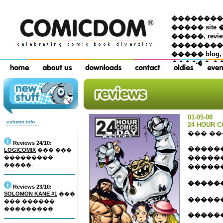
��������� �
����� site 
�����, re
���������
����� blog,
������ �
01-05-08
column info
24 HOUR C
��� �
Reviews 24/10:
������
LOGICOMIX
��� ���
�����
���������
�����.
�����
�����
Reviews 23/10:
SOLOMON KANE #1
���
�����
��� ������
���������.
�������