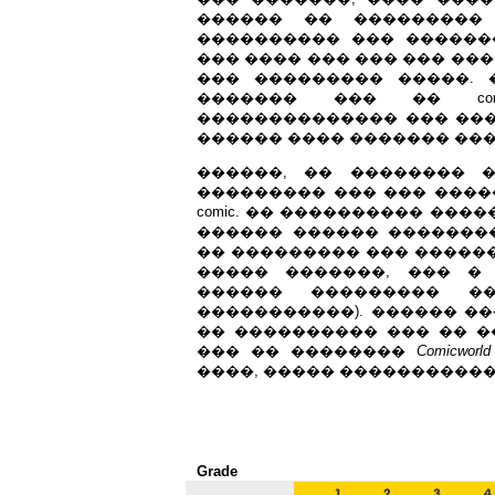
������ �� ���������
���������� ��� ������
��� ���� ��� ��� ��� ��
��� ��������� �����. 
������� ��� �� com
�������������� ��� ���
������ ���� ������� ���
������, �� �������� 
��������� ��� ��� ����
comic. �� ���������� ���
������ ������ ��������
�� ��������� ��� ��������
����� �������, ��� �
������ ��������� ��
�����������). ������ �
�� ���������� ��� �� �
��� �� ��������
Comicworld
����, ����� �����������
Grade