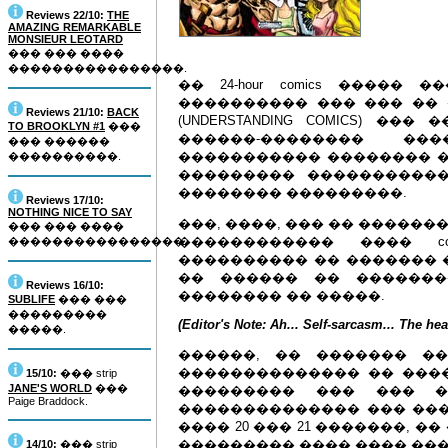
Reviews 22/10:
THE
AMAZING REMARKABLE
MONSIEUR LEOTARD
��� ��� ����
����������������.
�� 24-hour comics �����
���������� ��� ��� ��
Reviews 21/10:
BACK
(UNDERSTANDING COMICS) ���
TO BROOKLYN #1
���
������-�������� �
��� ������
����������� �������� �
����������.
��������� ����������
�������� ���������.
Reviews 17/10:
NOTHING NICE TO SAY
���, ����, ��� �� ���������
��� ��� ����
������������ ���� c
����������������.
���������� �� ������� ��� ��
�� ������ �� �������
Reviews 16/10:
�������� �� �����.
SUBLIFE
��� ���
���������
(Editor's Note: Ah... Self-sarcasm... The he
�����.
������, �� ������� �
�������������� �� ���
15/10:
��� strip
JANE'S WORLD
���
��������� ��� ��� ��
Paige Braddock.
�������������� ��� ������
���� 20 ��� 21 �������, �
��������� ���� ���� ���
14/10:
��� strip