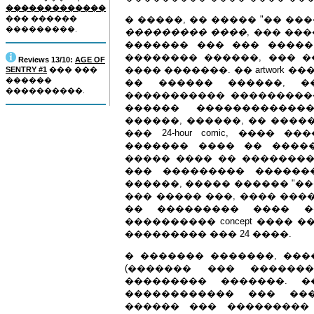
�������������
��� ������
� �����, �� ����� "�� ��
���������.
��������� ����
, ��� ��
������� ��� ��� �����
�������� ������, ��� 
Reviews 13/10:
AGE OF
���� �������. �� artwork �
SENTRY #1
��� ���
������
�� ������ ������, �
����������.
����������� ����������
������ ������������
������, ������, �� ����
��� 24-hour comic, ����
������� ���� �� ����
����� ���� �� ��������
��� ��������� ������
������, ����� ������ "��
��� ����� ���, ���� ���
�� ��������� ���� �
���������� concept ����
��������� ��� 24 ����.
� ������� �������, ���� ��
(������� ��� �������
��������� �������. 
������������ ��� ���
������ ��� ��������� ��