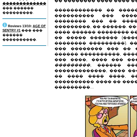
�� �������� ���� ���� �
�������������
��� ������
������������ �� ����
���������.
���������� ��� ���
�������� ��� �� ���
Reviews 13/10:
AGE OF
���������, �� ������. �
SENTRY #1
��� ���
���� ������ �������� ��
������
�� ����� ������� (���
����������.
�������� ���������). �
��� �������� ��� �� 
������ ����������, ���
��� ����, ���� ��� ��
���������
, ������ ��
�������������, ���� ��
�� ���� ���� ����, �
���������� ���� �� �����
���������...