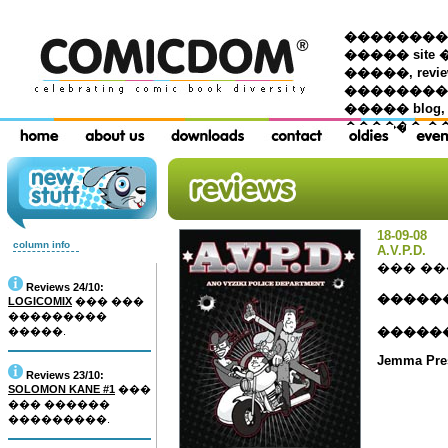
��������� �
����� site 
�����, re
���������
����� blog,
������ �
18-09-08
column info
A.V.P.D.
��� �
Reviews 24/10:
�����
LOGICOMIX
��� ���
���������
�����
�����.
Jemma Pre
Reviews 23/10:
SOLOMON KANE #1
���
��� ������
���������.