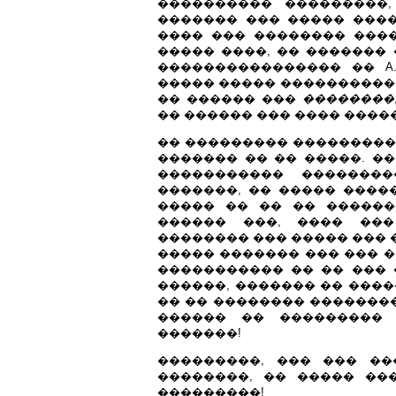
���������� ���������
������� ��� ����� ����
���� ��� �������� ���� (sy
����� ����, �� �������
���������������� �� A.V.
����� ����� �����������
�� ������ ���
��������
�� ������ ��� ���� �����
�� ��������� ���������
������� �� �� �����. �
����������� �������
�������, �� ����� ����
����� �� �� �� ������
������ ���, ���� �
�������� ��� ����� ��� 
����� ������� ��� ��� ��
����������� �� �� ��� 
������, ������� �� ����
�� �� �������� ��������
������ �� ��������� �
�������!
���������, ��� ��� �
��������, �� ����� ��
���������!