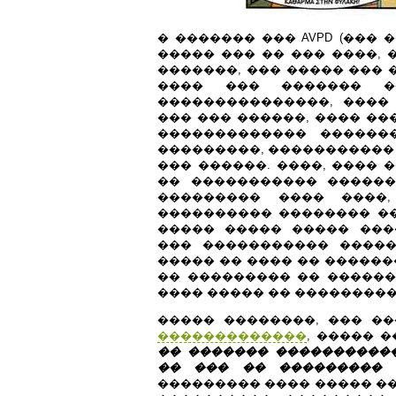
� ������� ��� AVPD (���
����� ��� �� ��� ����, 
�������, ��� ����� ��� 
���� ��� ������� �
���������������, ����
��� ��� ������, ���� ��
������������� ������
���������, ����������� 
��� ������. ����, ���� 
�� ����������� ������
��������� ���� ����,
���������� �������� ��
����� ����� ����� ���
��� ����������� ����
����� �� ���� �� �����
�� ��������� �� ������
���� ����� �� ��������
����� ��������, ��� �
�������������
, ����� �
�� ������� �����������
�� ��� �� ��������� �
��������� ���� ����� ��