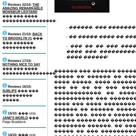
Reviews 22/10:
THE
AMAZING REMARKABLE
MONSIEUR LEOTARD
��� ��� ����
����������������.
- ������, ��� ��������
Reviews 21/10:
BACK
- �� ����� ���� �� ��
TO BROOKLYN #1
���
��� ������
- ��� �� �� ��� ���
����������.
���� ��� ���������
���� ������!
Reviews 17/10:
NOTHING NICE TO SAY
��� ��� ����
������ ��� ������ �����
����������������.
����� �� ������ �� ���
���� �����, ���� ������
Reviews 16/10:
��� �� �� �� ��� ����
SUBLIFE
��� ���
������������ �� ����
���������
���������� ��� �������
�����.
���� ��� ���� ��������
������ �� ������ ������
15/10:
��� strip
����� ���, ���� � �����
JANE'S WORLD
���
�� ��� ����� ��� �������
Paige Braddock.
�������� ������, ��' ��
����� �� ��� ���������
14/10:
��� strip