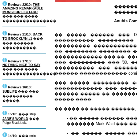
Reviews 22/10:
THE
������
AMAZING REMARKABLE
������
MONSIEUR LEOTARD
��� ��� ����
Anubis Com
����������������.
Reviews 21/10:
BACK
�� ����� ������ ��� DC
TO BROOKLYN #1
���
���������� ���������
��� ������
��������� ������������
����������.
�� �������� �������� ��
������������ ��� �� -�����
Reviews 17/10:
��� ��������� ��� '80, 
NOTHING NICE TO SAY
���������� ��� ������� ��
��� ��� ����
������ ������������ comi
����������������.
��� ����� ��������� �
Reviews 16/10:
������������ ��� �����
SUBLIFE
��� ���
������ ����� �� ������
���������
����� ����.
�����.
�� ���� �� ����� ������,
15/10:
��� strip
- �� ����� ������ ��� limi
JANE'S WORLD
���
Paige Braddock.
������� Mark Waid ��� ������
- �� ����� ����� ��� �
14/10:
��� strip