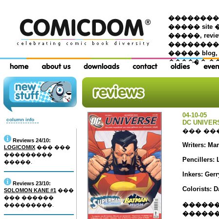
��������� �
����� site 
�����, re
���������
����� blog,
������ �
04-10-05
column info
DC UNIVER
��� ��
Reviews 24/10:
Writers: Ma
LOGICOMIX
��� ���
���������
Pencillers: 
�����.
Inkers: Gerr
Reviews 23/10:
Colorists: D
SOLOMON KANE #1
���
��� ������
������
���������.
������