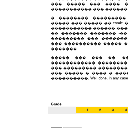
��� ����� ��� ���� ��
����������� ��� ������
� �������� ���������
����� ��� ����� �� comic ��
����������� ������ ���
�� ������� ������� -��
��������� ���
�������
��� ���������� ����� �� l
�������.
����� ��� ��� �� -���
������������ ��������
��� ��������� �������� 
��� ����� � ���� � ���
����������. Well done, in any case
Grade