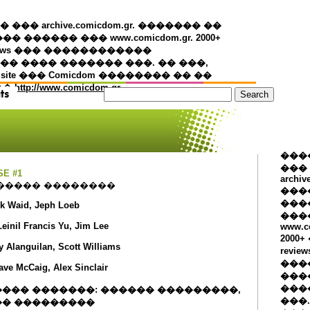
�� archive.comicdom.gr. ������� ��
��� ������ ��� www.comicdom.gr. 2000+
views ��� ������������
� ���� ������� ���. �� ���,
 site ��� Comicdom �������� �� ��
��
http://www.comicdom.gr
���
���
SE #1
archiv
����� ��������
���
����
rk Waid, Jeph Loeb
���
Leinil Francis Yu, Jim Lee
www.c
2000
y Alanguilan, Scott Williams
revie
���
ave McCaig, Alex Sinclair
���
���
��� �������: ������ ���������,
���.
� ���������