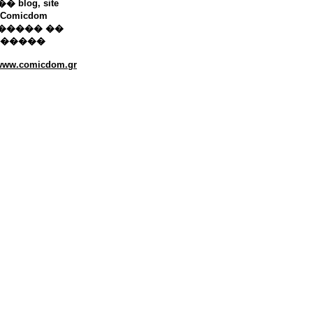
 blog, site
Comicdom
����� ��
������
/www.comicdom.gr