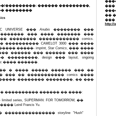
�����
�/���������: ������ ���������,
��� 
� ��������
���
�� 
ics
���
http:/
 UNIVERSE ���
Anubis
�������� ���
 ������� ��� ���� ������� ���
� �������� ������������ comics.
 ���������� CAMELOT 3000 ��� ����
�� �����- imprint,
Star Comics
, ��� ����
���� ������ ��� ������ ��� ����
�������, design ��� layout, ongoing
c ���� ������.
�� � ���� ����� ������ ��� ��
 ��� �� ����������� comics ����
����� �������� ��������, �� ���
 � ���������� ������ �� ����:
ted series, SUPERMAN: FOR TOMORROW, ��
 Leinil Francis Yu.
�������������� storyline "Hush"