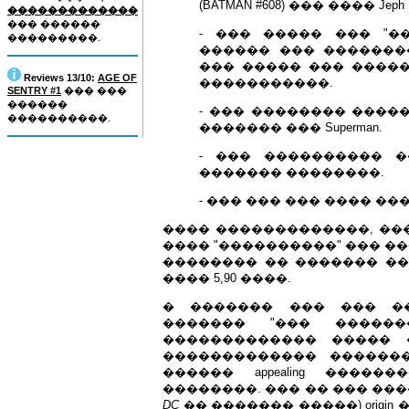
(BATMAN #608) ��� ���� Jeph L
�������������
��� ������
- ��� ����� ��� "�
���������.
������ ��� ���������
��� ����� ��� �����
Reviews 13/10:
AGE OF
�����������.
SENTRY #1
��� ���
������
- ��� �������� ����
����������.
������� ��� Superman.
- ��� ���������� �
������� ��������.
- ��� ��� ��� ���� ��� co
���� �������������, ��� 
���� "����������" ��� �
�������� �� ������� ��
���� 5,90 ����.
� ������� ��� ��� ����
������� "��� �����
������������� ����� 
������������� ������
������ appealing ���
��������. ��� �� ��� �����
DC
�� ������� �����) origin ��