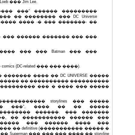
oeb ��� Jim Lee.
���� ���" ������ ���������
� �� �������� ��� DC Universe
���� ���� -� ��� �������- ��
� ��� ������ ������� ��� ���
���� ��� ��� Batman ��� ���
mics (DC-related ��� ��� ����).
������� ���� �� DC UNIVERSE �����
������ �� ���������� ����������
��������� ��� � ���� ��� �����
��������� storylines ��� �����
�� ���", ���� �� �� �����
�������� ������. ��� �������
��, �� ����������� ������ ���
��������� ��� ������ ���� ���
� �� definitive (����������� ����� �
� Superman ��� ��� ��� ���� �� storyline