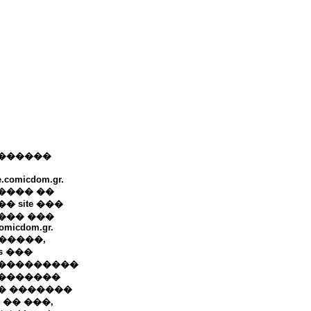
������
e.comicdom.gr.
���� ��
� site ���
��� ���
omicdom.gr.
+ �����,
ws ���
���������
�������
� �������
 �� ���,