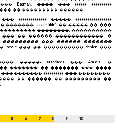
�� Batman, ���� ��� ��� �����
��� �� ��������� ������.
 ��� ������� ����� ���������
 ������� "collectible" �� ����� �� ���
��������� ��������. ����������
 ��� �� ������ ������������- �
 ���������
���
������ �������
ayout ��� �� ���������� design ���
�� �����- standards ���
Anubis
, �
�� ������� �� ������� ��� ����
��� ������� ����� ��� ��������,
���� �� ������ �� ��������� ��
.