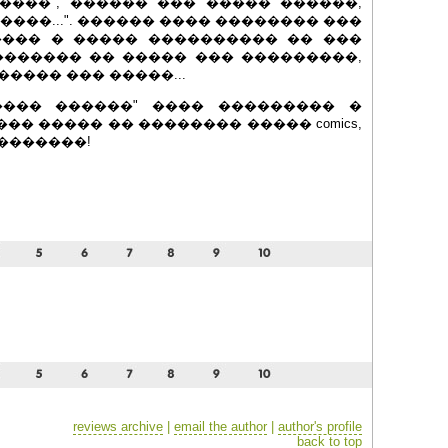
�����", ������ ��� ����� ������,
 ����...". ������ ���� �������� ���
���� � ����� ���������� �� ���
� �������� �� ����� ��� ���������,
����� ��� �����...
���� ������" ���� ��������� �
�� ����� �� �������� ����� comics,
���������!
reviews archive
|
email the author
|
author's profile
back to top