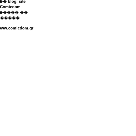
 blog, site
Comicdom
����� ��
������
/www.comicdom.gr