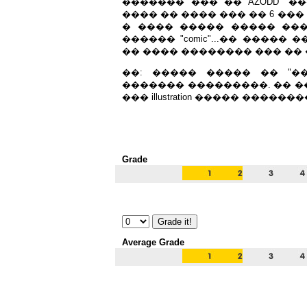
������� ��� �� AZODD "�
���� �� ���� ��� �� 6 ���
� ���� ����� ����� ��
������ "comic"...�� ����
�� ���� �������� ��� �� 
��: ����� ����� �� "�
������� ���������. �� ��
��� illustration ����� �����
Grade
Average Grade