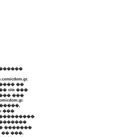
������
e.comicdom.gr.
���� ��
� site ���
��� ���
omicdom.gr.
+ �����,
ws ���
���������
�������
� �������
 �� ���,