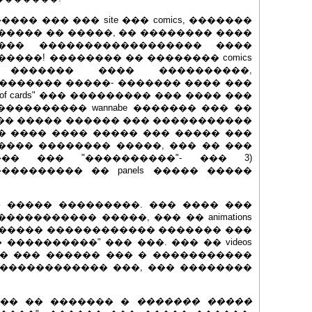
���� ��� ��� site ��� comics, �������
����� �� �����, �� �������� ����
 ��� ������������������ ����
����! �������� �� �������� comics
 ������� ���� ����������,
������� �����- ������� ���� ���
 of cards" ��� ��������� ��� ���� ���
������������ wannabe ������� ��� ��
�� ����� ������ ��� �����������
� ���� ���� ����� ��� ����� ���
���� �������� �����, ��� �� ���
�� ��� "����������"- ��� 3)
�������� �� panels ����� �����
� ����� ���������. ��� ���� ���
��������� �����, ��� �� animations
� ����� ������������ ������� ���
����������" ��� ���. ��� �� videos
�� ��� ������ ��� � �����������
 ������������ ���, ��� ��������
��� �� ������� �
������� �����