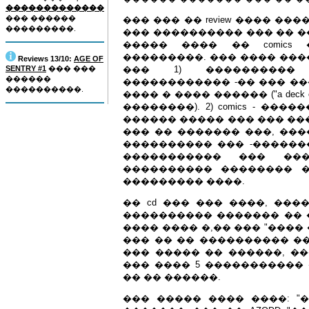
�������������
��� ������
��� ��� �� review ���� ����
���������.
��� ���������� ��� �� �
����� ���� �� comics
���������. ��� ���� ����
Reviews 13/10:
AGE OF
SENTRY #1
��� ���
��� 1) ����������
������
������������ -�� ��� ��
����������.
���� � ���� ������ ("a deck
��������). 2) comics - ���
������ ����� ��� ��� ��
��� �� ������� ���, ���
���������� ��� -������
����������� ��� ���
���������� �������� ��
��������� ����.
�� cd ��� ��� ����, ���
���������� ������� �� ��
���� ���� �,�� ��� "���
��� �� �� ���������� �� 
��� ����� �� ������, �
��� ���� 5 �����������
�� �� ������.
��� ����� ���� ����: "