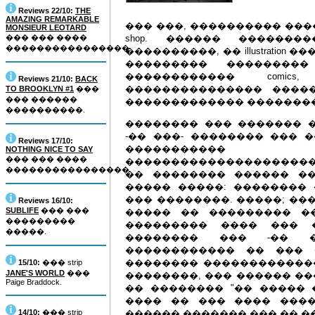
Reviews 22/10:
THE
AMAZING REMARKABLE
��� ���, ���������� ���
MONSIEUR LEOTARD
��� ��� ����
shop. ������ �������
����������������.
����������, �� illustration 
��������� ��������
������������ comics, ani
Reviews 21/10:
BACK
��������������� ������
TO BROOKLYN #1
���
��� ������
������������� �������
����������.
�������� ��� ������� 
-�� ���- �������� ��� ��
Reviews 17/10:
����������� 
NOTHING NICE TO SAY
��� ��� ����
����������������������
����������������.
�� �������� ������ ��
����� �����: ��������
��� ��������. �����; ��
Reviews 16/10:
SUBLIFE
��� ���
����� �� ��������� �
���������
��������� ���� ��� �
�����.
�������� ��� -�� �
������������ �� ��� 
�������� �������������
15/10:
��� strip
JANE'S WORLD
���
��������, ��� ������ ��
Paige Braddock.
�� �������� "�� ����� 
���� �� ��� ���� �����
14/10:
��� strip
������ ������� ��� �� �