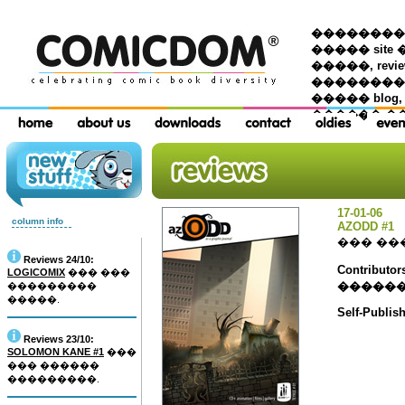
��������� �
����� site 
�����, re
���������
����� blog,
������ �
17-01-06
column info
AZODD #1
��� ��
Reviews 24/10:
Contribu
LOGICOMIX
��� ���
������
���������
�����.
Self-Publis
Reviews 23/10:
SOLOMON KANE #1
���
��� ������
���������.