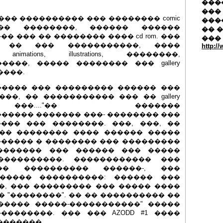
�����
��� 
��� ���������� ��� �������� comic
���
��� ��������, ������ ������
�� 
����� ��� �� �������� ���� cd rom. ���
���
� �� ��� �����������, ����
http:/
mations, illustrations, ��������,
���, ����� �������� ��� gallery
����.
����� ��� ��������� ������ ���
��, �� ����������� ��� �� gallery
���...."�� �������
���� ������� ���- �������� ���
��� ��� ��������. ���, ���, ��
 �� �������� ���� ������ �����
������ � �������� ��� ���������
������� ��� ������ ��� �����
���������. ������������ ���
� ���������� ������-, ���
����� ����������: ������ ���
, ��� ��������� ��� ����� ����
� "��������". �� �� ���������� ��
����� �����-�����������" �����
�������. ��� ��� AZODD #1 ����
�������.