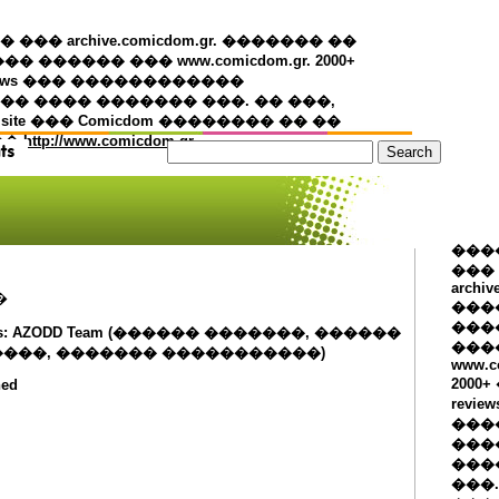
�� archive.comicdom.gr. ������� ��
��� ������ ��� www.comicdom.gr. 2000+
views ��� ������������
� ���� ������� ���. �� ���,
 site ��� Comicdom �������� �� ��
��
http://www.comicdom.gr
���
���
archiv
�
���
����
tors: AZODD Team (������ �������, ������
���
���, ������� �����������)
www.c
2000
hed
revie
���
���
���
���.