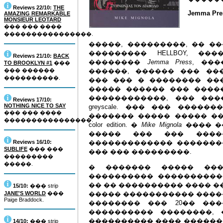
Reviews 22/10:
THE
Jemma Pre
AMAZING REMARKABLE
MONSIEUR LEOTARD
��� ��� ����
����������������.
�����, ���������, �� �
��������� HELLBOY, �
Reviews 21/10:
BACK
��������
Jemma Press
, ��
TO BROOKLYN #1
���
��� ������
������, ������ ��� ��
����������.
��� ��� � �������� ��
����� ������ ��� ����
������������, ��� ��
Reviews 17/10:
NOTHING NICE TO SAY
greyscale. ��� ��� ����
��� ��� ����
������� ����� ����� ���
����������������.
color edition. �
Mike Mignola
���� ��
����� ��� ��� �����
Reviews 16/10:
������������� ���������
SUBLIFE
��� ���
��� ��� ���������.
���������
�����.
� ������� ����� ���
���������� ����������
�� �� ���������� ���� ���
15/10:
��� strip
JANE'S WORLD
���
����� ����������� ����
Paige Braddock.
�������� ��� 20�� ��
���������� ��������,
���������� ���� �������
14/10:
��� strip