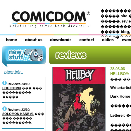
��������� �
����� site 
�����, re
���������
����� blog,
������ �
28-03-06
column info
HELLBO
��� ��
Reviews 24/10:
Writer/arti
LOGICOMIX
��� ���
���������
Dark Horse
�����.
������
Reviews 23/10:
SOLOMON KANE #1
���
Letter
��� ������
���������.
�����
�����