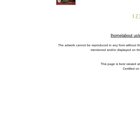
1
2
|
home
|
about us
|
The artwork cannot be reproduced in any form without th
mentioned and/or displayed on this
This page is best viewed a
Certified o