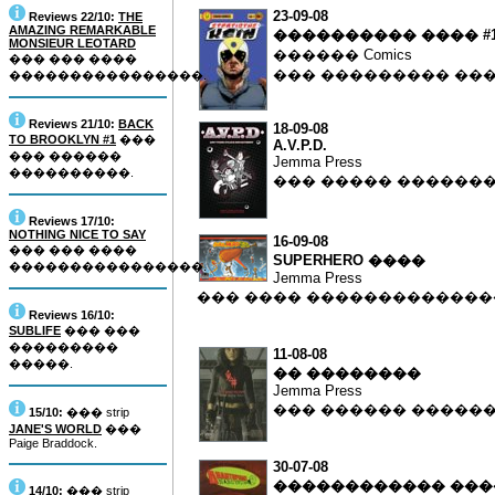
23-09-08
Reviews 22/10:
THE
AMAZING REMARKABLE
���������� ���� #
MONSIEUR LEOTARD
������ Comics
��� ��� ����
��� ��������� ��
����������������.
Reviews 21/10:
BACK
18-09-08
TO BROOKLYN #1
���
A.V.P.D.
��� ������
Jemma Press
����������.
��� ����� ������
Reviews 17/10:
NOTHING NICE TO SAY
16-09-08
��� ��� ����
SUPERHERO ����
����������������.
Jemma Press
��� ���� ������������
Reviews 16/10:
SUBLIFE
��� ���
���������
11-08-08
�����.
�� ��������
Jemma Press
��� ������ �����
15/10:
��� strip
JANE'S WORLD
���
Paige Braddock.
30-07-08
������������ ����
14/10:
��� strip