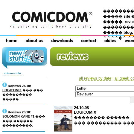
��������� �
����� site 
�����, re
���������
����� blog,
������ �
column info
all reviews by date
|
all greek c
Reviews 24/10:
LOGICOMIX
��� ���
���������
�����.
24-10-08
LOGICOMIX
Reviews 23/10:
SOLOMON KANE #1
���
�������� ������
��� ������
��� ��������� ��
���������.