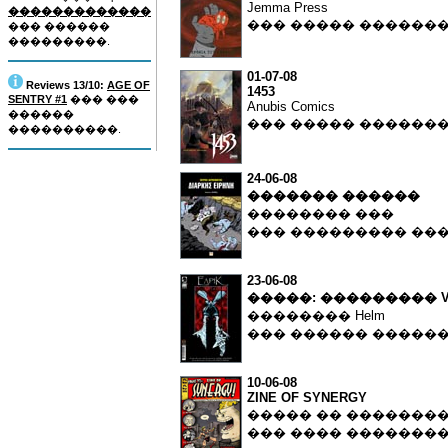
Jemma Press
�������������
��� ����� ������
��� ������
���������.
01-07-08
Reviews 13/10:
AGE OF
1453
SENTRY #1
��� ���
Anubis Comics
������
��� ����� ������
����������.
24-06-08
������� ������
�������� ���
��� ��������� ��
23-06-08
�����: ��������� Vol
�������� Helm
��� ������ �����
10-06-08
ZINE OF SYNERGY
����� �� �������
��� ���� �������