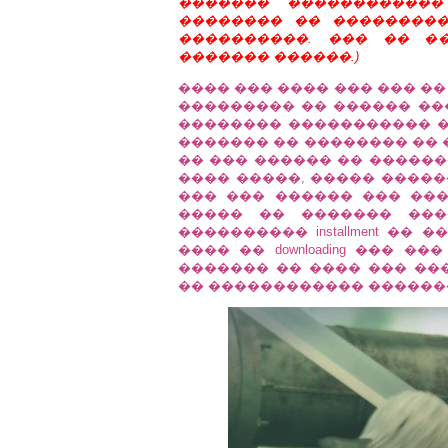
������� ������������
�������� �� ��������
����������. ��� �� �
������� ������.)
���� ��� ���� ��� ��� �� 
��������� �� ������ ��� 
�������� ����������� ���, ��
������� �� �������� �� 
�� ��� ������ �� ������
���� �����, ����� ������
��� ��� ������ ��� ���
����� �� ������� ��
���������� installment �
���� �� downloading ��� ��
������� �� ���� ��� ��
�� ������������ ��������