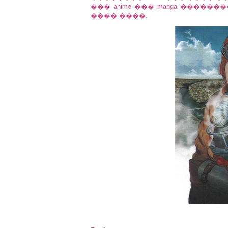
��� anime ��� manga ����
���� ����.