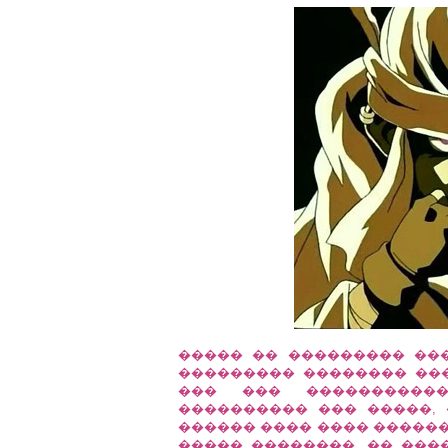
����� �� ��������� ��� 
��������� �������� ��
��� ��� ����������
���������� ��� �����,
������ ���� ���� ������
����� ��������. �� ���