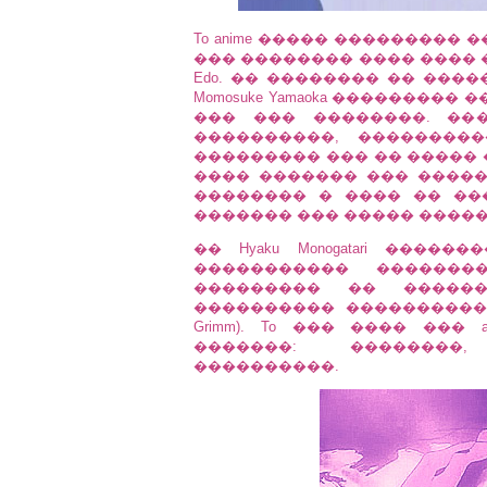
To anime ����� ���������
��� �������� ���� ���� 
Edo. �� �������� �� �����
Momosuke Yamaoka ��������
��� ��� ��������. ��
����������, ��������
��������� ��� �� ����� 
���� ������� ��� �����
�������� � ���� �� �����
������� ��� ����� �����
�� Hyaku Monogatari ���
����������� ������
��������� �� �����
���������� ���������� 
Grimm). To ��� ���� ���
�������: ��������,
����������.