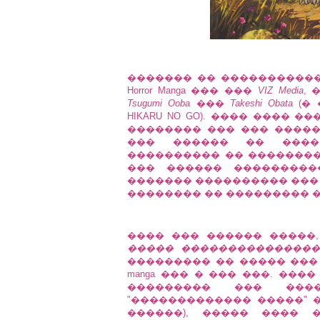
������� �� ����������
Horror Manga ��� ���
VIZ Media
, 
Tsugumi Ooba
���
Takeshi Obata
(� 
HIKARU NO GO). ���� ����
�������� ��� ��� ����
��� ������ �� ����
���������� �� ��������
��� ������ ���������
������� ���������� ���
�������� �� ��������� �
���� ��� ������ �����
����� ��������������
��������� �� ����� ���
manga ��� � ��� ���. ��
��������� ��� ���
"������������� �����" ��
������), ����� ���� 