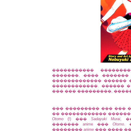
����������� �������
�������, ���� �������
������������� ������ �
������������. ������ 
��� ��� ���������, ������
��� ��������� ��� ��� �
�� ������������ ������
Otomo
(!) ���
Sadayuki Murai
, �
������� anime ���
Otomo
.
�������� anime ��� ���� ���