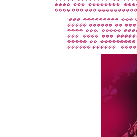
���� ��� ��������, ��
���� ��� ��� ����������� �
"��� ��������� ��� O
����� ������ �� ���
���� ���. ����� ���
���, ���� ��� �����
����� �� ��������� 
������ ������... ����