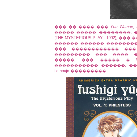
��� �� ���� ���
Yuu Watase
,
����� ����� ��������. ��
(THE MYSTERIOUS PLAY - 1992),
������ ������ ��������
��� ������������ ��� ����
��������� ��� ���� �
�����, ��� ����� �
����������� ������, ���
bishoujo ���������.