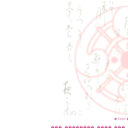
� Ceres
��� �������� ���� ���