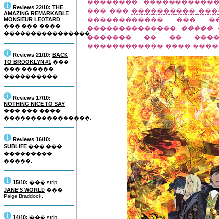
��������- �����������
Reviews 22/10:
THE
��� ���
���������� ���
AMAZING REMARKABLE
������������ ��� �
MONSIEUR LEOTARD
��� ��� ����
��������������,
�����
,
����������������.
������� �� �� ���
������������ ���� ������� ("Mes
Reviews 21/10:
BACK
TO BROOKLYN #1
���
��� ������
����������.
Reviews 17/10:
NOTHING NICE TO SAY
��� ��� ����
����������������.
Reviews 16/10:
SUBLIFE
��� ���
���������
�����.
15/10:
��� strip
JANE'S WORLD
���
Paige Braddock.
14/10:
��� strip