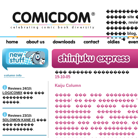
��������� �
����� site 
�����, re
���������
����� blog,
������ �
��� ������ ���������
column info
19-10-05
Kaiju Column
Reviews 24/10:
LOGICOMIX
��� ���
���� ��� ��� ��������
���������
����! �� ��� ��������� 
�����.
���� ���� ����� ����
��������� ������ ��
Reviews 23/10:
��������� �� �������
SOLOMON KANE #1
���
����� ��� ���� ����, �� 
��� ������
������ �� ��� ������� �
���������.
��������� -��������