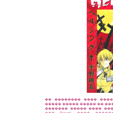
�� �������� ���� ������� 
����� ����� ����� �� ������ ��
������� ����� ���� ��
��� Alucard. ���� ��