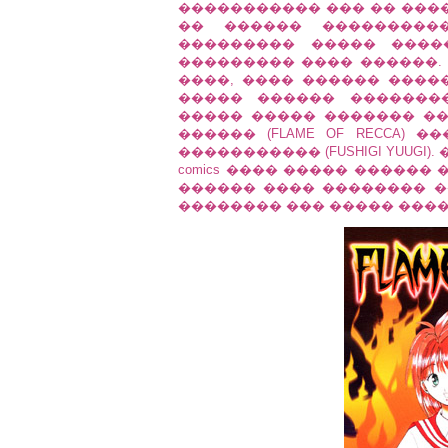
����������� ��� �� ���
�� ������ ���������
��������� ����� ����
��������� ���� ������. �
����, ���� ������ �����
����� ������ �������
����� ����� ������� �
������ (FLAME OF RECCA)
����������� (FUSHIGI YUUGI
comics ���� ����� �����
������ ���� �������� �
�������� ��� ����� ����