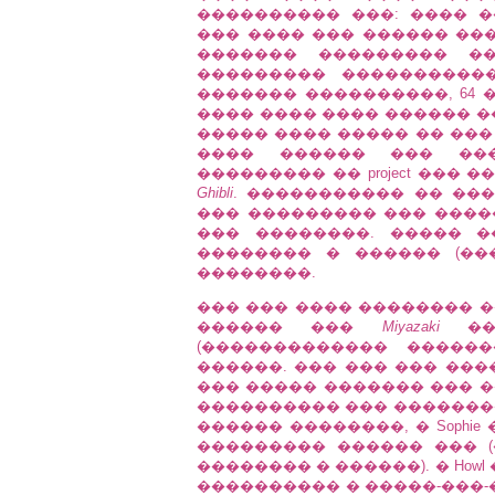
���������� ���: ���� 
��� ���� ��� ������ ��� 
������� ��������� �
��������� ����������
������� ����������, 64 
���� ���� ���� ������ �
����� ���� ����� �� ���
���� ������ ��� ���
��������� �� project ���
Ghibli
. ����������� �� ��
��� ��������� ��� ����
��� ��������. ����� 
�������� � ������ (��
��������.
��� ��� ���� �������� �
������ ���
Miyazaki
���
(������������� �����
������. ��� ��� ��� ����
��� ����� ������� ��� �
���������� ��� ��������
������ ��������, � Sophie
��������� ������ ��� 
�������� � ������). � How
���������� � �����-���-