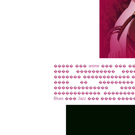
����� ��� anime ��� ��� 
���� ���������� ���
������� ������������ ���
���� �� ���������
�������������� ���
������������ ��������
Blues ��� Jazz ��� ���� �����