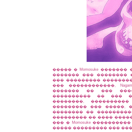
����� � Momosuke ������
������� ��� �������� 
��� ��������� ����������
��� ������������, Nagam
������� �� ��� ����
���������� �� ��� �
��������, ���������
��������� ��� �����, 
�������� �� ���������
��������� �� ���� ����
��� � Momosuke ��������
����� ��������� ��� ���