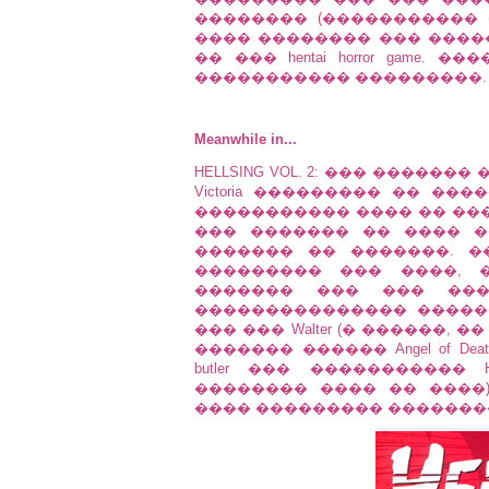
�������� (����������� ����
���� �������� ��� �����
�� ��� hentai horror game. 
����������� ���������.
Meanwhile in...
HELLSING VOL. 2: ��� ������
Victoria ��������� �� �
����������� ���� �� ��
��� ������� �� ���� �
������� �� �������. �
��������� ��� ����, ��
������� ��� ��� ����
��������������� ������� V
��� ��� Walter (� ������, 
������� ������ Angel of D
butler ��� ����������� H
�������� ���� �� ����)
���� ��������� �������� 