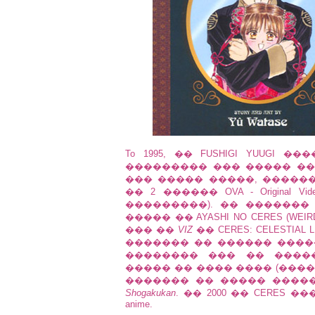
To 1995, �� FUSHIGI YUUGI
��������� ��� ����� ��
��� ����� �����, ������
�� 2 ������ OVA - Original 
���������). �� ������
����� �� AYASHI NO CERES (W
��� ��
VIZ
�� CERES: CELESTIA
������� �� ������ ����
�������� ��� �� ����
����� �� ���� ���� (���
������� �� ����� ������
Shogakukan
. �� 2000 �� CERES
anime.