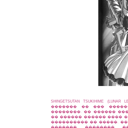
SHINGETSUTAN TSUKIHIME (LUNAR 
������� �� ��� �����
��������. �� ������ ��
�� ������ ������ ���� �
���������� �� �����. �
������� �������� �