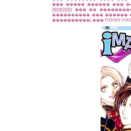
��� ����� ������ ��� ����
08/09/2005
) ��� �� ���������
���������� ��� ������ 
����������) ��� FUSHIGI YUUGI, 