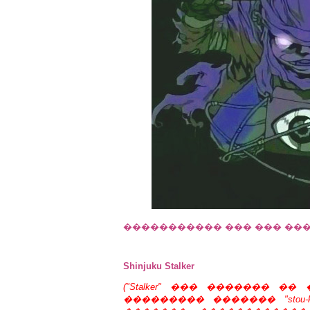
����������� ��� ��� ��������
Shinjuku Stalker
("Stalker" ��� ������� 
��������� ������� "stou