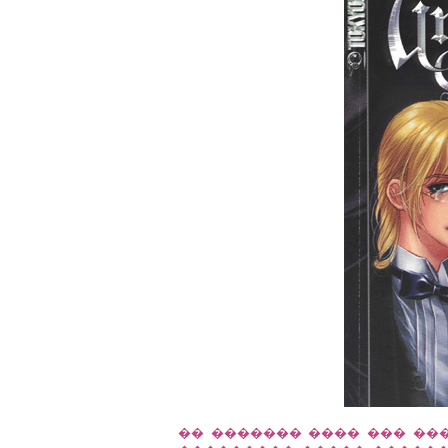
�� ������� ���� ��� ��