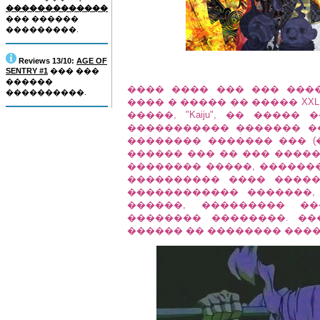
�������������
��� ������
���������.
Reviews 13/10:
AGE OF
SENTRY #1
��� ���
������
���� ���� ��� ��� ���
����������.
���� � ����� �� ����� XXL 
�����, "Kaiju", �� ����
����������� ������� �
�������� ������� ��� (
������ ��� �� ��� ����
�������� �����, ������
���������� ���� ����
������������ �������, 
������, ��������� �
�������� ��������. �
������ �� �������� ����