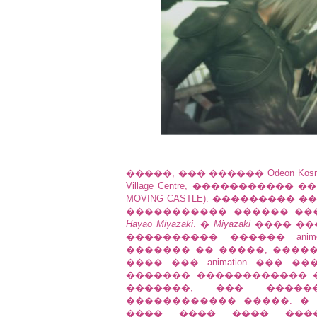
�����, ��� ������ Odeon Ko
Village Centre, ����������� �� a
MOVING CASTLE). ���������
����������� ������ ��
Hayao Miyazaki
. �
Miyazaki
���� ��
���������� ������ an
������� �� �����, ����
���� ��� animation ��� 
������� ������������ �
�������, ��� ����
������������ �����. �
���� ���� ���� ���