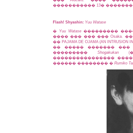
����������� 13� ��������� ��
Flash! Shyashin:
Yuu Watase
�
Yuu Watase
��������� ���� 5 
���� ��� ��� ��� Osaka. �
�� PAJAMA DE OJAMA (AN INTRUSIO
�� ����� ������� ��� 23
���������
Shogakukan
(�
���������������� ����
������ �������� �
Rumiko Ta