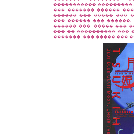
����������� ���������.
��� ������� ������ ���
������ ��� ����� ��� 
��� ������ ��� ������.
������ ���, ����� ��� �
��� �� ���������� ��� 
�������, ��� ����� ��� ���