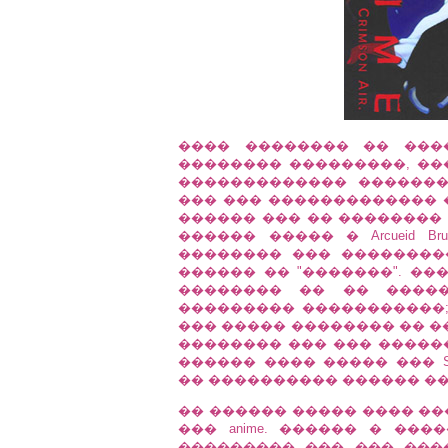
���� �������� �� ����
�������� ���������, ��
������������� �������
��� ��� ������������� 
������ ��� �� �������� 
������ ����� � Arcueid B
�������� ��� ��������
������ �� "�������". ���
�������� �� �� �����
��������� �����������; 
��� ����� �������� �� �
�������� ��� ��� �����
������ ���� ����� ��� SIN
�� ���������� ������ ��
�� ������ ����� ���� �
��� anime. ������ � ��
��������� ��� ��� ���