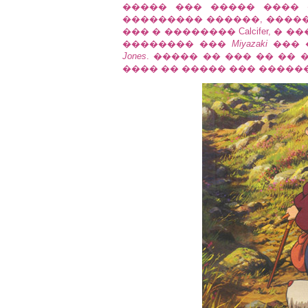
����� ��� ����� ���� 
��������� ������, ����
��� � �������� Calcifer, 
�������� ���
Miyazaki
��� 
Jones
. ����� �� ��� �� ��
���� �� ����� ��� �����