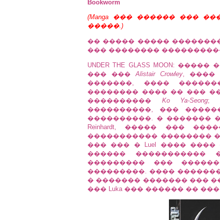
Bookworm
(Manga ��� ������ ��� �
�����.)
�� ����� ����� ��������
��� �������� ����������
UNDER THE GLASS MOON: ���
��� ���
Alistair Crowley
, ����
�������, ���� ������
�������� ���� �� ��� �
����������
Ko Ya-Seong
; 
����������, ��� �����
����������. � ������� ����
Reinhardt, ����� ��� ��
����������� �������� �
��� ��� � Luel ���� ����
������ ����������� �
��������� ��� ������
���������. ���� ������
� ������� ������� ��� �
��� Luka ��� ������ �� �