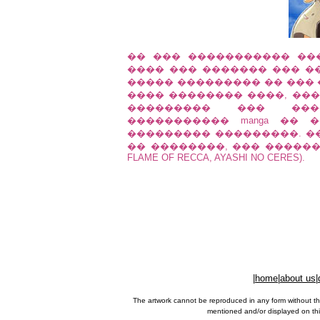
�� ��� ����������� ��
���� ��� ������� ��� ��
����� ��������� �� ���
���� �������� ����, ���
��������� ��� ���
����������� manga ��
��������� ���������. �
�� ��������, ��� �������
FLAME OF RECCA, AYASHI NO CERES).
|
home
|
about us
|
The artwork cannot be reproduced in any form without th
mentioned and/or displayed on this