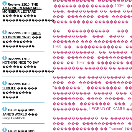
����������� ��������� 
Reviews 22/10:
THE
-������ ��� ������ 100%- �
AMAZING REMARKABLE
���, �������� �� ��� ��
MONSIEUR LEOTARD
��� ��� ����
��� ������� ��� �����
����������������.
���� ��� ��� ���������.
�� ����������� ���
Reviews 21/10:
BACK
��������� ��� ����
TO BROOKLYN #1
���
������� ��� ��������� ���
��� ������
����������.
1963 ��, ������������ ��
�����������, �� ����� 
��� ������� ���������
Reviews 17/10:
��� �� 1967 �� ������� 
NOTHING NICE TO SAY
��� ��� ����
�������� ������ �� �����
����������������.
������, �� ���������� �
��� �� ������ �������
Reviews 16/10:
"�������", ��������� ���
SUBLIFE
��� ���
���������
���������� ����� ��� 
�����.
��������. ���� �����, 
������ �������� ��� ge
���������, LEGEND OF KAMUI 
15/10:
��� strip
JANE'S WORLD
���
������������ �� �����
Paige Braddock.
��� ��� ����������� �
������������ �� "seinen" 
14/10:
��� strip