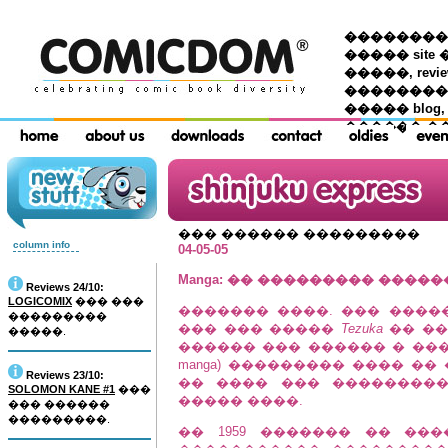
��������� �
����� site 
�����, re
���������
����� blog,
������ �
��� ������ ���������
column info
04-05-05
Manga: �� ��������� ������ Pa
Reviews 24/10:
LOGICOMIX
��� ���
������� ����. ��� �����
���������
��� ��� �����
Tezuka
�� ��
�����.
������ ��� ������ � ����
manga) ��������� ���� ��
Reviews 23/10:
�� ���� ��� ��������
SOLOMON KANE #1
���
����� ����.
��� ������
���������.
�� 1959 ������� �� ��