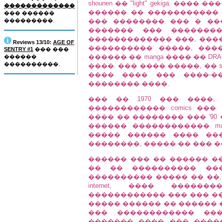
shounen �� "light" gekiga. �
�������������
������ �� ����������� 
��� ������
���������.
��� �������� ��� � �
������� ��� �������
������������� ���, ���
Reviews 13/10:
AGE OF
���������� �����, ���
SENTRY #1
��� ���
������ �� manga ���� �� DRA
������
����������.
����. ��� ���� �����, �� 
���� ���� ��� ����-��
�������� ����.
��� �� 1970 ��� ����,
������������ comics ���
���� �� �������� ��� '9
������ ������������ man
����� ������ ���� ��
��������, ����� �� ��� 
������ ��� �� ������ �
�� �� ���������� ���
���������� ����� �� ��, 
internet, ���� ����
������������ ��� ��� ���
����� ������ �� ������ 
��� ������������ ���
������� ���� ��� ����