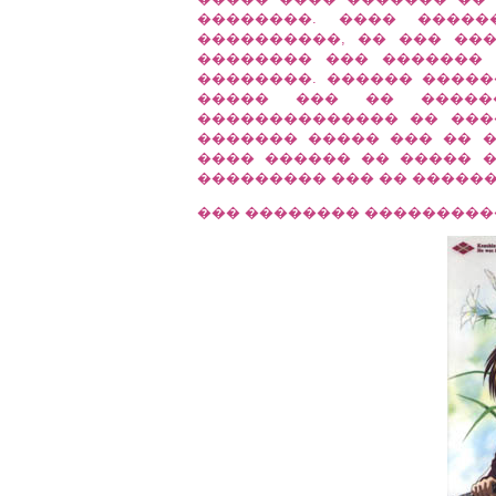
��������. ���� �����
����������, �� ��� ��
�������� ��� �������
��������. ������ �����
����� ��� �� �����
�������������� �� ����
������� ����� ��� �� 
���� ������ �� ����� 
��������� ��� �� ������
��� �������� ����������: RURO