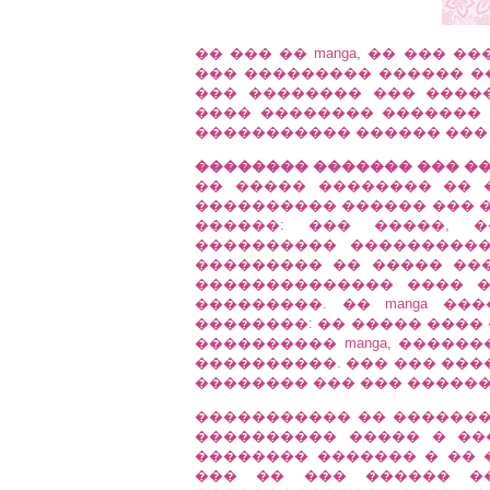
�� ��� �� manga, �� ��� 
��� ��������� ������ �
��� �������� ��� �����
���� �������� ������� 
����������� ������ ���
�������� ������� ��� �
�� ����� �������� �� 
���������� ������ ��� �
������: ��� �����, 
���������� ����������
��������� �� ����� ��
�������������� ���� 
���������. �� manga �
��������: �� ����� ����
���������� manga, �����
����������. ��� ��� ����
�������� ��� ��� �����
����������� �� �������
���������� ����� � ���
�������� ������� � �� 
��� �� ��� ������ ���