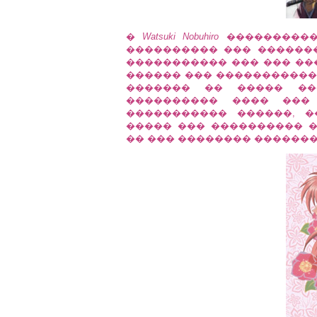
�
Watsuki Nobuhiro
����������
���������� ��� ��������
����������� ��� ��� ��
������ ��� �����������
������� �� ����� ��
���������� ���� ���
����������� ������, 
����� ��� ���������� 
�� ��� �������� �������