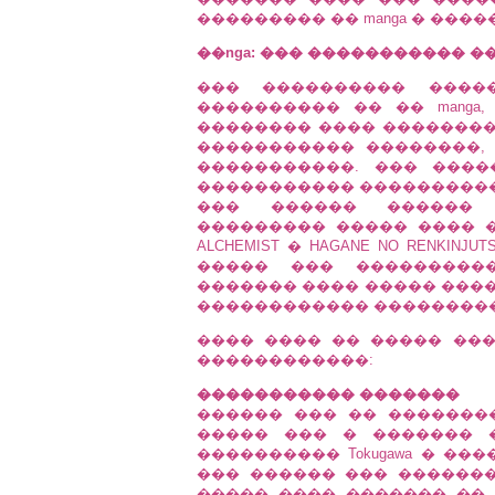
��������� �� manga � ���
��nga: ��� ����������� ���
��� ���������� ����
���������� �� �� manga
�������� ���� �������� 
����������� ��������, 
�����������. ��� ���
����������� ����������
��� ������ ������ 
��������� ����� ���� ��
ALCHEMIST � HAGANE NO RENKINJU
����� ��� ���������
������� ���� ����� ����
������������ ���������
���� ���� �� ����� ��
������������:
����������� �������
������ ��� �� ��������
����� ��� � ������� 
���������� Tokugawa � �
��� ������ ��� ��������
����� ���� ������� ��