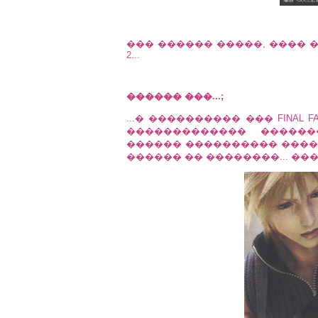
��� ������ �����, ���� 
2...
������ ���...;
...� ���������� ��� FINAL FAN
������������� �����
������ ���������� �����
������ �� ��������... ��� �