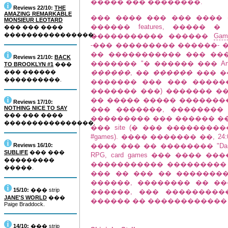
����� ��� ��������.
Reviews 22/10:
THE
AMAZING REMARKABLE
��� ���� ��� ��� ����
MONSIEUR LEOTARD
������ features, �����
��� ��� ����
����������������.
����������� ������
Gam
-��� ��������� ������- ���
�� ����������� ��� ��
Reviews 21/10:
BACK
������� "� ������ ��� A
TO BROOKLYN #1
���
��� ������
������
, ��
������
��� �
����������.
������� ��� ��� �����
������� ���) ������� ��
�� ����� ����� �������
Reviews 17/10:
NOTHING NICE TO SAY
��� �������, ��������
��� ��� ����
��������� ��� ������ ��
����������������.
��� site (� ��� ���������� c
#games). ���� ������� ��, 2
Reviews 16/10:
���� ��� �� �������� "Da O
SUBLIFE
��� ���
RPG, card games ��� ���� �
���������
����������� ��������� 
�����.
��� �� ��� �� �������
������, �������� �� ���
15/10:
��� strip
������, ��� ���������
JANE'S WORLD
���
������ �� ������������
Paige Braddock.
14/10:
��� strip