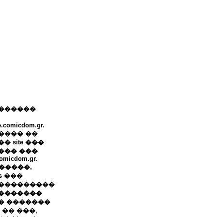
������
e.comicdom.gr.
���� ��
� site ���
��� ���
omicdom.gr.
+ �����,
ws ���
���������
�������
� �������
 �� ���,