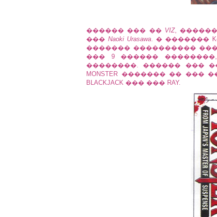
������ ��� ��
VIZ
, �����
���
Naoki Urasawa
. � ������� K
������� ���������� ����
��� 9 ������ ��������
��������. ������ ��� �
MONSTER ������� �� ��� 
BLACKJACK ��� ��� RAY.