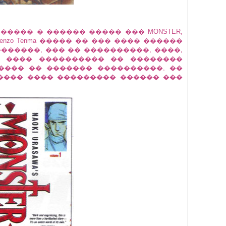
������ � ������ ����� ��� MONSTER,
enzo Tenma ����� �� ��� ���� ������
�����, ��� �� ����������, ����,
, ���� ���������� �� ��������
���� �� ������� ����������, ��
����� ���� ��������� ������ ���