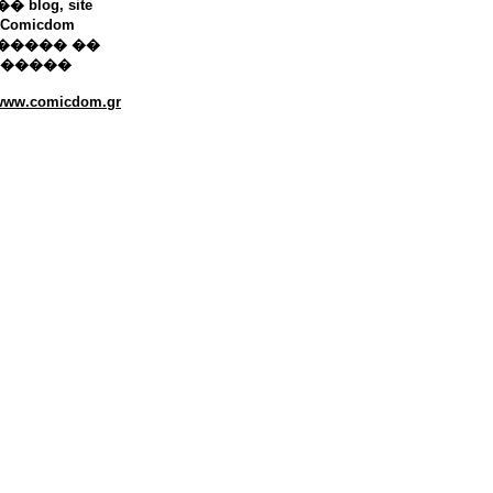
 blog, site
Comicdom
����� ��
������
/www.comicdom.gr