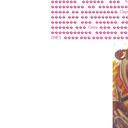
������� ������ ��� Y
��������� �� ��������
����� �� ���������� Clay
���� ��� �� �������� �
������� ��� ������ ���
������ ��� Claire ��� �
�����������. ������ ��� 
ONES, ���� ��� ��� �� ���