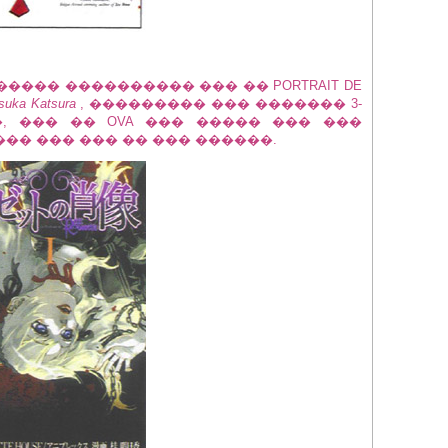
��� ���������� ��� �� PORTRAIT DE
suka Katsura
, ��������� ��� ������� 3-
�, ��� �� OVA ��� ����� ��� ���
�� ��� ��� �� ��� ������.