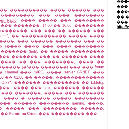
�����
��� 
 �� ���������� ���� ������ ���
���
 � ��������� ��� ���� ��������
�� 
es Radio
. ���� ����� ��� ��������
���
� �������, 14:00 �� 16:00, ��������
http:/
�������� ��� ��� �� ������ ���
nime", �� ������������ ����� ����
����, ��� ������ ������� ��� ��
� (���� ���� ��� ���� ��������
������� (heh). �� ����� ���������
��� ������� ��� �� ������� ����
 ���� �� ��� ��������, ���� ��
����� (�/��� �������) ��� ���
forum
hannel ��� mIRC, ���� server GRNET, ���
4:00 �� 02:00 �� �����, �������������
rkz", ������� ���������� �� tabletop
�����. ���� ��� site, ������� ������
��� �������, ����� ��� �������
� ���� � ������ ����� ��������
�� ������ �������� gaming. ����,
� ����� ��� ��������� ������,
 ��
Feminine Crisis
��� ��������� ���...