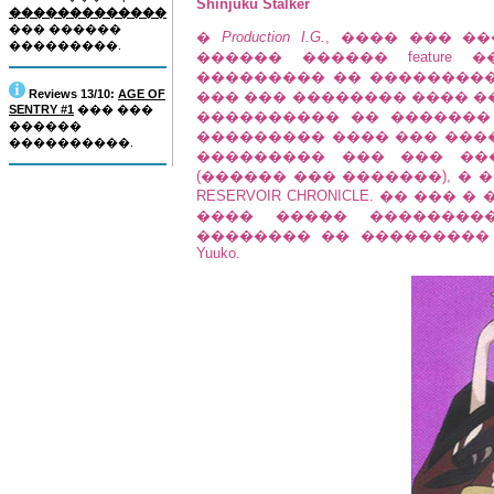
Shinjuku Stalker
�������������
��� ������
�
Production I.G.
, ���� ��� �
���������.
������ ������ feature 
��������� �� ���������
Reviews 13/10:
AGE OF
��� ��� �������� ���� ��
SENTRY #1
��� ���
���������� �� �������
������
��������� ���� ��� ����. Fa
����������.
��������� ��� ��� ��
(������ ��� �������), � 
RESERVOIR CHRONICLE. �� ���
���� ����� ��������
�������� �� ���������
Yuuko.