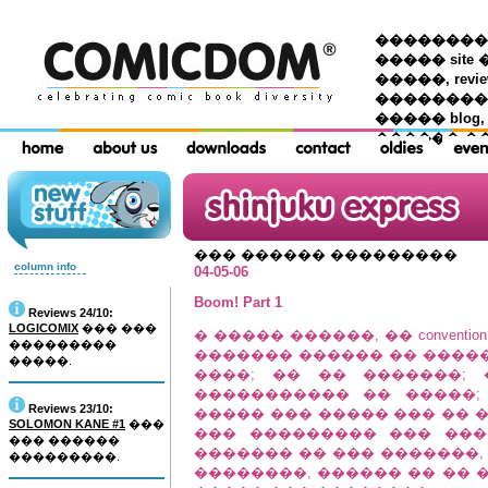
��������� �
����� site 
�����, re
���������
����� blog,
������ �
��� ������ ���������
column info
04-05-06
Boom! Part 1
Reviews 24/10:
LOGICOMIX
��� ���
� ����� ������, �� convent
���������
������� ������ �� �������
�����.
����; �� �� �������;
����������� �� �����;
Reviews 23/10:
����� ��� ����� ��� �� 
SOLOMON KANE #1
���
��� ��������� ��� ���
��� ������
������� �� ��� �������,
���������.
��������, ������ �� �� 