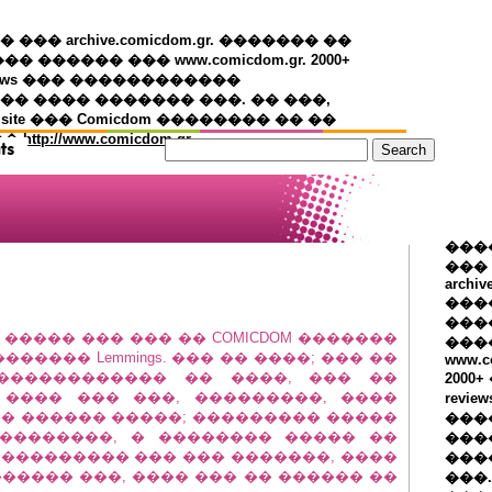
�� archive.comicdom.gr. ������� ��
��� ������ ��� www.comicdom.gr. 2000+
views ��� ������������
� ���� ������� ���. �� ���,
 site ��� Comicdom �������� �� ��
��
http://www.comicdom.gr
���
���
archiv
���
����
ion ����� ��� ��� �� COMICDOM �������
���
���� Lemmings. ��� �� ����; ��� ��
www.c
 ������������ �� ����, ��� ��
2000
 ���� ��� ���, ���������, ����
revie
�� ������ �����; ��������� �����
���
��������, � �������� ����� ��
���
 ��������� ��� ��� �������, ����
���
������ ���, ���� ��� �� ������ ��
���.