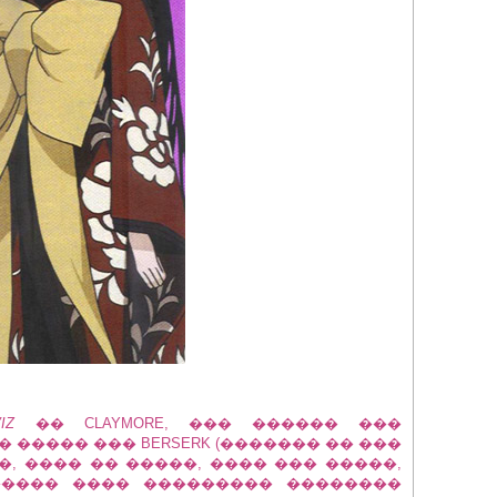
IZ
�� CLAYMORE, ��� ������ ���
����� ��� BERSERK (������� �� ���
�, ���� �� �����, ���� ��� �����,
����� ���� ��������� ��������