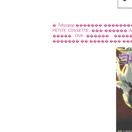
�
Tokyopop
������� ���������
PETITE COSSETTE, ��� ������
A
����� OVA ������. ����
������� �� ����� ��� ���