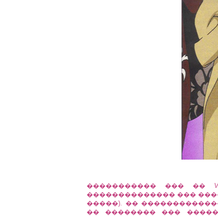
����������� ��� ��
V
�������������� ��� ���� 
�����). �� ������������
�� �������� ��� ����