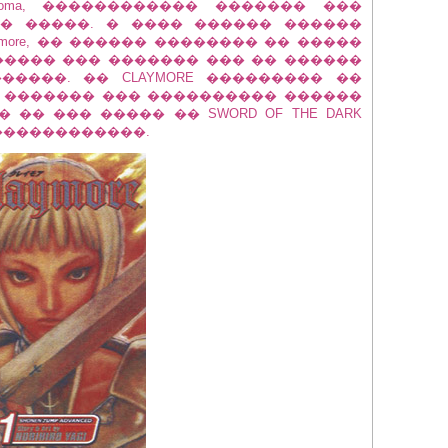
oma, ������������ ������� ���
� �����. � ���� ������ ������
more, �� ������ �������� �� �����
����� ��� ������� ��� �� ������
����. �� CLAYMORE ��������� ��
��� ������� ��� ���������� ������
�� ��� ����� �� SWORD OF THE DARK
 ������������.