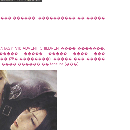
���� ������, ���������� �� �����
TASY VII: ADVENT CHILDREN ���� �������,
������ ����� ����� ���� ���
� (25� ��������); ����� ��� �����
��� ������ �� fansubs (���);