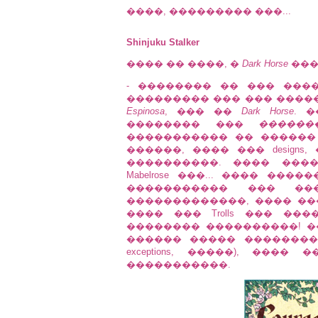
����, ��������� ���...
Shinjuku Stalker
���� �� ����, �
Dark Horse
���
- �������� �� ��� ���� �
��������� ��� ��� �������
Espinosa
, ��� ��
Dark Horse
. �
�������� ���
�������
����������� �� ������
������, ���� ��� design
����������. ���� ���
Mabelrose ���... ���� ��
����������� ��� ��
�������������, ���� ��
���� ��� Trolls ��� �
�������� ����������! �
������ ����� ��������� ���
exceptions, �����), ���
�����������.