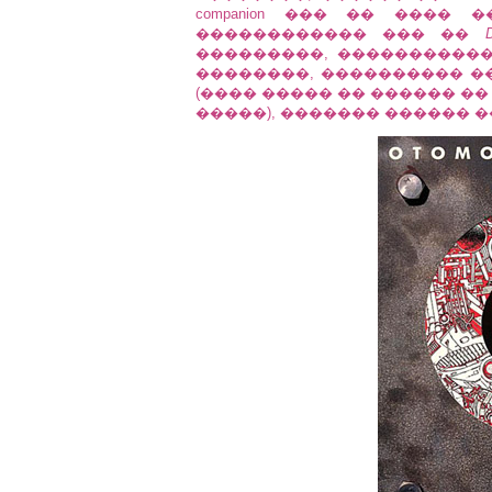
companion ��� �� ����
������������ ��� ��
���������, �����������, s
��������, ���������� ��
(���� ����� �� ������ �� �
�����), ������� ������ �