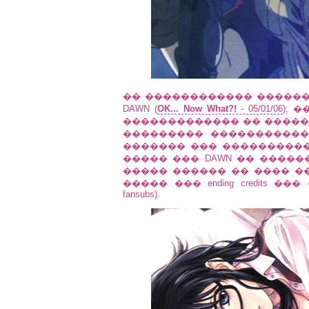
�� ������������ ������ ��� i
DAWN (
OK... Now What?!
- 05/01/06
); �
������������� �� �������
��������� ����������� A
������� ��� �������������
����� ��� DAWN �� ������
����� ������ �� ���� ���
����� ��� ending credits 
fansubs).