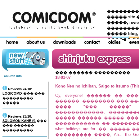
��������� �
����� site 
�����, re
���������
����� blog,
������ �
��� ������ ���������
column info
18-01-07
Kono Nen no Ichiban, Saigo to Itsumo (This 
Reviews 24/10:
LOGICOMIX
��� ���
Oy, everyone! ������ ��
���������
������, �������� ��� ��
�����.
���� "��� �����". 
������������, �������
Reviews 23/10:
����� ������ ����� ���
SOLOMON KANE #1
���
����������� �� ���������
��� ������
what holidays are for. ��; �
���������.
��������� ����; Ah... the G