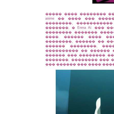
����� ���� �������� �� 
anime �� ���� ��� ���
��������, ����������
�������, � Enma Ai: ���
�������� ������� ����
����. ������ ���� ��
��������, ������ �� ��
������ ��������, ���
���������� �� ������ 
������ ��� �������� �� ��
�������, �������� ��� �
��� ������ ��� ���� ����