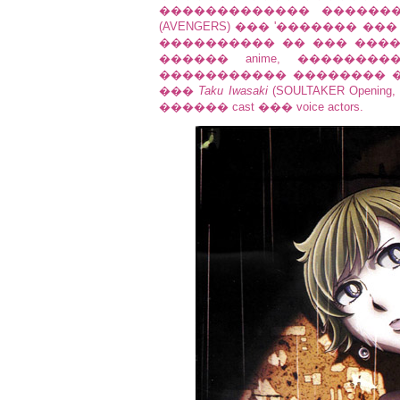
������������� ����������
(AVENGERS) ��� '������� ��� Cha
���������� �� ��� �����
������ anime, �������
����������� �������� 
���
Taku Iwasaki
(SOULTAKER Opening
������ cast ��� voice actors.