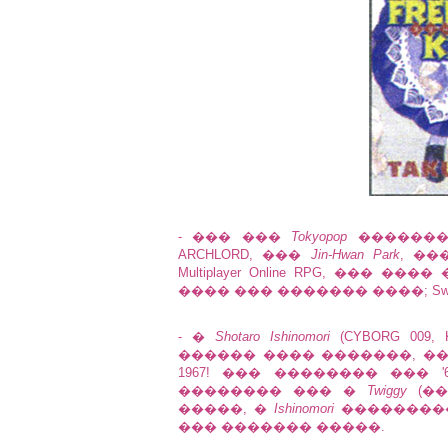
- ��� ���
Tokyopop
�������
ARCHLORD, ���
Jin-Hwan Park
, ��
Multiplayer Online RPG, ��� ��
���� ��� ������� ����; Sword & 
- �
Shotaro Ishinomori
(CYBORG 009
������ ���� �������, �� 
1967! ��� �������� ��� 
�������� ��� �
Twiggy
(��
�����, �
Ishinomori
����������
��� ������� �����.