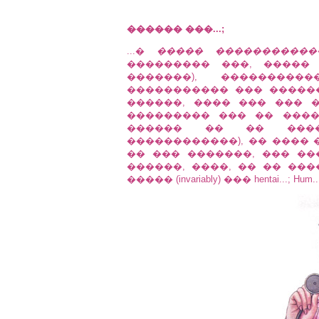
������ ���...;
...�
����� �����������
��������� ���, �����
�������), ��������
����������� ��� �������
������, ���� ��� ��� �
��������� ��� �� ���
������ �� �� ����
������������), �� ���� 
�� ��� �������, ��� ��
������, ����, �� �� ��
����� (invariably) ��� hentai...; Hum..