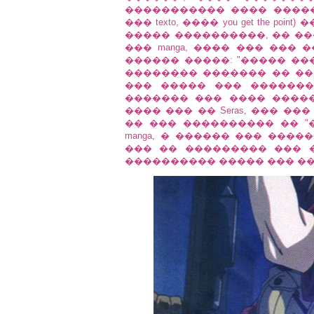
����������� ���� ������
��� texto, ���� you get the p
����� ����������, �� ��
��� manga, ���� ��� ��� 
������ �����: "����� ��
�������� ������� �� ��
��� ����� ��� �������
������� ��� ���� ������
���� ��� �� Seras, ��� �
�� ��� ���������� �� "
manga, � ������ ��� ������ an
��� �� ��������� ��� 
���������� ����� ��� �