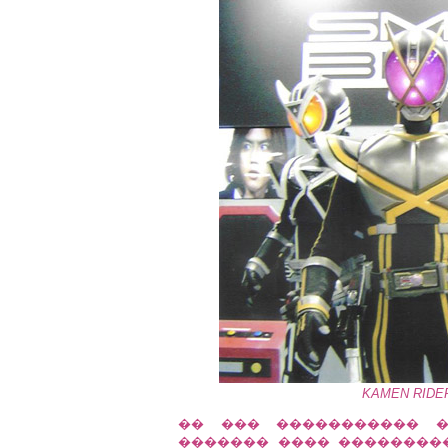
KAMEN RIDER C
�� ��� ����������� �
������� ���� ���������