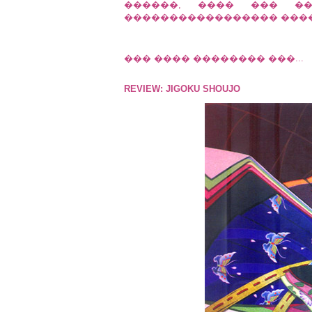
������, ���� ��� 
����������������� ������
��� ���� �������� ���...
REVIEW: JIGOKU SHOUJO