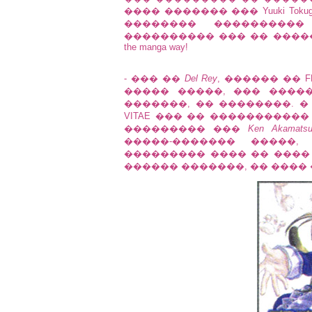
���� ������� ��� Yuuki Tok
�������� ����������
���������� ��� �� ������� ���
the manga way!
- ��� ��
Del Rey
, ������ �� FR
����� �����, ��� ����
�������, �� ��������. � ��
VITAE ��� �� ����������� 
��������� ���
Ken Akamats
�����-������� �����
��������� ���� �� ���� ���
������ �������, �� ���� 