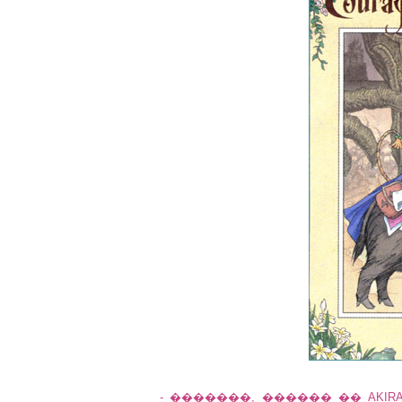
- �������, ������ �� AKIR