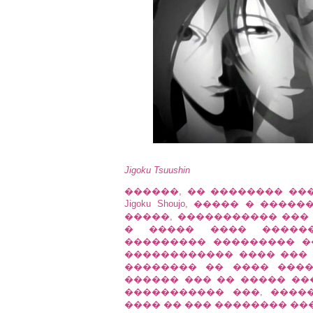
Jigoku Tsuushin
������, �� �������� ���
Jigoku Shoujo, ����� � ���
�����, ����������� ���
� ����� ���� ������
��������� ��������� �
������������ ���� ��� ��
�������� �� ���� ������
������ ��� �� ����� ��
����������� ���, ����
���� �� ��� �������� ��