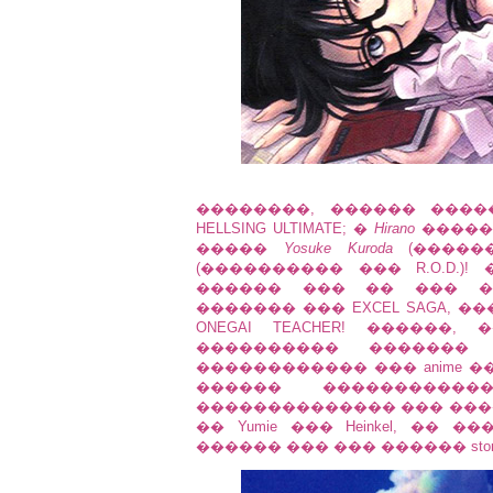
��������, ������ ���
HELLSING ULTIMATE; �
Hirano
�����
�����
Yosuke Kuroda
(������
(���������� ��� R.O.D.)
������ ��� �� ��� �
������� ��� EXCEL SAGA, �
ONEGAI TEACHER! �����
���������� �������
������������ ��� anime ���
������ ����������
�������������� ��� ����� 
�� Yumie ��� Heinkel, �
������ ��� ��� ������ storyl