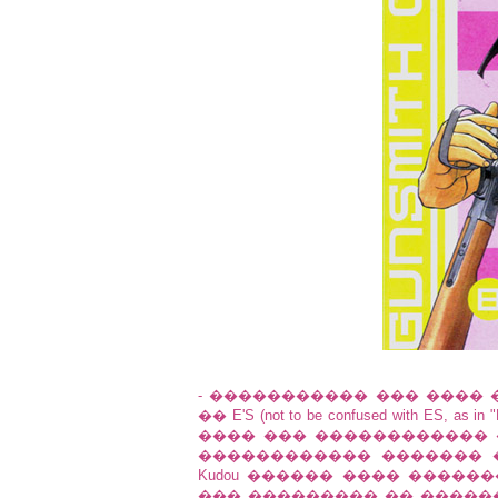
- ����������� ��� ����
�� E'S (not to be confused with ES, as
���� ��� ������������ �� a
������������ ������� �
Kudou ������ ���� ������
��� ��������� �� �����