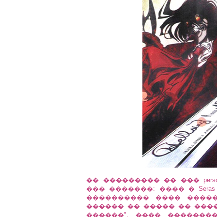
�� ��������� �� ��� person
��� �������: ���� � Seras
���������� ���� �������
������ �� ����� �� ���
������", ���� ������