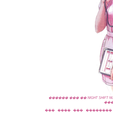
������ ��� �� NIGHT SHIFT
��� #
��� ���� ��� ��������