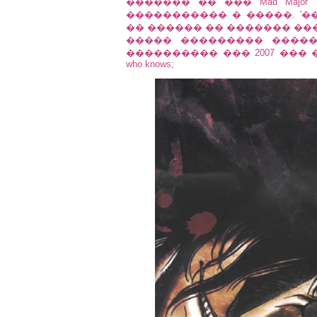
������� �� ��� Mad Major �
����������� � �����. '�
�� ������ �� ������� ��� M
����� ��������� ����
���������� ��� 2007 ��� ���
who knows;