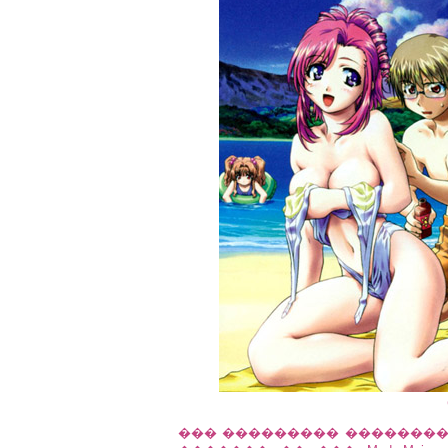
��� ��������� ��������