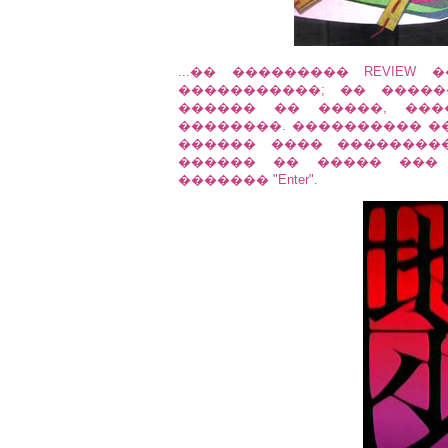
...�� ��������� REVIEW �
�����������; �� ����
������ �� �����, ����
��������. ���������� �
������ ���� ���������� ��� J
������ �� ����� ��� 
������� "Enter".