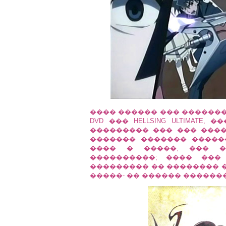
���� ������ ��� �������
DVD ��� HELLSING ULTIMATE
��������� ��� ��� �����
������� ������� �����
���� � �����, ��� �
����������; ���� ���
��������� �� �������� ��
�����- �� ������ ������