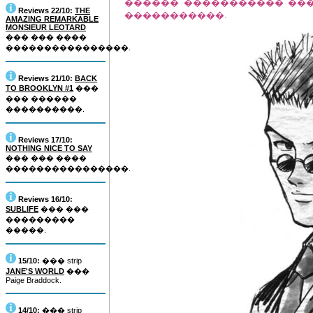
������ ����������� ��� 
Reviews 22/10:
THE
�����������.
AMAZING REMARKABLE
MONSIEUR LEOTARD
��� ��� ����
����������������.
Reviews 21/10:
BACK
TO BROOKLYN #1
���
��� ������
����������.
Reviews 17/10:
NOTHING NICE TO SAY
��� ��� ����
����������������.
Reviews 16/10:
SUBLIFE
��� ���
���������
�����.
15/10:
��� strip
JANE'S WORLD
���
Paige Braddock.
14/10:
��� strip