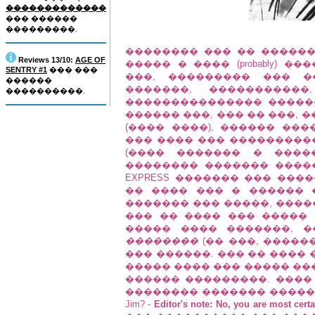
�������������
��� ������
���������.
�������� ��� �� ������
Reviews 13/10:
AGE OF
����� � ���� (probably) 
SENTRY #1
��� ���
���, ��������� ��� �
������
�������, �����������
����������.
��������������� �����
������ ���, ��� �� ���, 
(���� ����), ������ ��
��� ���� ��� ���������� �
(���� ������� � ����
�������� ������� ������� (typi
EXPRESS ������� ��� ���
�� ���� ��� � ������ 
������� ��� �����, ����
��� �� ���� ��� ����� 
����� ���� �������, 
��������
(�� ���, ������
��� ������. ��� �� ���� 
����� ���� ��� ����� �����
������ ���������. ����
�������� ������� ������� ��� site
Jim? -
Editor's note: No, you are most cert