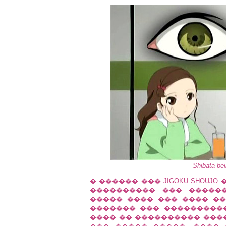
Shibata be
� ������ ��� JIGOKU SHOU
���������� ��� �����
����� ���� ��� ���� ��� 
������� ��� ����������.
���� �� ���������� ���