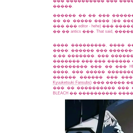
��� ���������� ��� ���
�����.
������ �� �� ��� �����
�� �� ����� ���� (�� ��
��� ��� editor - hehe) ��� 
�� �� antics ���. That said, ��
���� ���������, ���� �
����: ������ ��� ������
�,�� �������. ��� �����
������� ��� ��� ������ � dili
��������� ��� �� ��� HELLSI
����, ��� ����� �������� 
������ ������ ��� ���
Kyuuketsuki Fansubs
) ��� ����� 
��� �� ���������� ��� 
BLEACH �� ���������� ���� �� FU