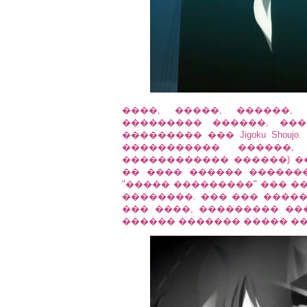
����, �����, ������,
��������� ������, ��
��������� ��� Jigoku Shou
����������� ������, 
������������ ������) �
�� ���� ������ �������
"����� ���������" ��� �
��������. ��� ��� �����
��� ����, ��������� �
������ ������� ����� ��