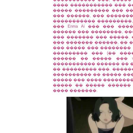
���� ����������� ��� �� �
����� ��������� ��� ��
��� ������, ��� �������
����������� ���������, ��
��� Enma Ai ��� ��� ��
������ ��� ��������, ��
��� ������� ��� �����. 
��� ������� ������, �� 
��� ����� ��� �������� 
��������� ��� (�� ���
������ �� ����� ��� veng
����������� ������ �� �
�� ��������� ���. �����
���������� �� ����� ���
����� ��� ���� ��������
����� �� ����� ������
���� �������.