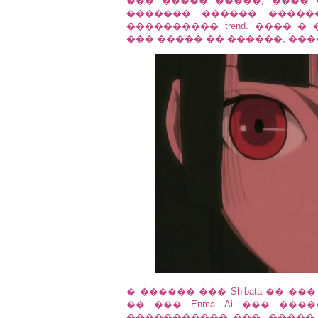
��� ����� �����, ����
������� ������ �����
���������� trend. ���� 
��� ����� �� ������, ���
� ������ ��� Shibata �� 
�� ��� Enma Ai ��� ��
����������� ���, ����� 