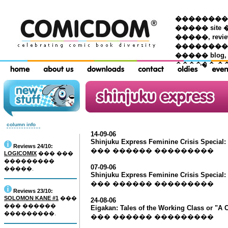
��������� �
����� site 
�����, re
���������
����� blog,
������ �
column info
14-09-06
Shinjuku Express Feminine Crisis Special: 
Reviews 24/10:
��� ������ ���������
LOGICOMIX
��� ���
���������
07-09-06
�����.
Shinjuku Express Feminine Crisis Special: 
��� ������ ���������
Reviews 23/10:
SOLOMON KANE #1
���
24-08-06
��� ������
Eigakan: Tales of the Working Class or "A
���������.
��� ������ ���������