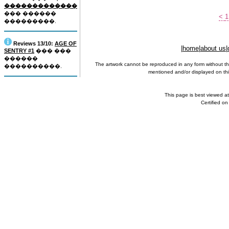
�������������
��� ������
<
1
���������.
Reviews 13/10:
AGE OF
|
home
|
about us
|
SENTRY #1
��� ���
������
The artwork cannot be reproduced in any form without th
����������.
mentioned and/or displayed on this
This page is best viewed a
Certified o