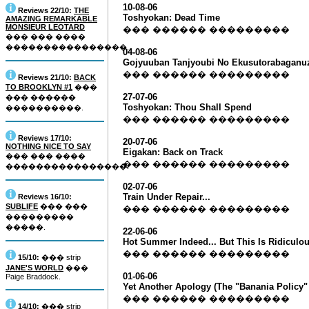
10-08-06
Reviews 22/10:
THE
Toshyokan: Dead Time
AMAZING REMARKABLE
MONSIEUR LEOTARD
��� ������ ���������
��� ��� ����
����������������.
04-08-06
Gojyuuban Tanjyoubi No Ekusutorabaganuza
��� ������ ���������
Reviews 21/10:
BACK
TO BROOKLYN #1
���
27-07-06
��� ������
Toshyokan: Thou Shall Spend
����������.
��� ������ ���������
Reviews 17/10:
20-07-06
NOTHING NICE TO SAY
Eigakan: Back on Track
��� ��� ����
��� ������ ���������
����������������.
02-07-06
Train Under Repair...
Reviews 16/10:
SUBLIFE
��� ���
��� ������ ���������
���������
�����.
22-06-06
Hot Summer Indeed... But This Is Ridiculou
��� ������ ���������
15/10:
��� strip
JANE'S WORLD
���
01-06-06
Paige Braddock.
Yet Another Apology (The "Banania Policy" 
��� ������ ���������
14/10:
��� strip