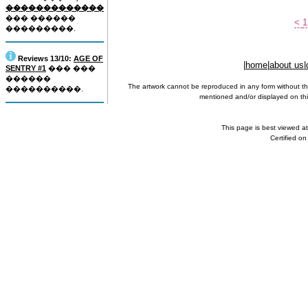
�������������
��� ������
<
1
���������.
Reviews 13/10:
AGE OF
|
home
|
about us
|
SENTRY #1
��� ���
������
The artwork cannot be reproduced in any form without th
����������.
mentioned and/or displayed on this
This page is best viewed a
Certified o