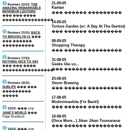
21-09-05
Reviews 22/10:
THE
Kantan
AMAZING REMARKABLE
MONSIEUR LEOTARD
��� ������ ���������
��� ��� ����
����������������.
14-09-05
Torture Garden (or: A Day At The Dentist)
��� ������ ���������
Reviews 21/10:
BACK
TO BROOKLYN #1
���
08-09-05
��� ������
Shopping Therapy
����������.
��� ������ ���������
Reviews 17/10:
31-08-05
NOTHING NICE TO SAY
Geeks like us...
��� ��� ����
��� ������ ���������
����������������.
25-08-05
Storm Brewing
Reviews 16/10:
SUBLIFE
��� ���
��� ������ ���������
���������
�����.
17-08-05
Modorimashita (I'm Back!)
��� ������ ���������
15/10:
��� strip
JANE'S WORLD
���
10-08-05
Paige Braddock.
(Once More...) Jikan Jikan Tsumaranai
��� ������ ���������
14/10:
��� strip