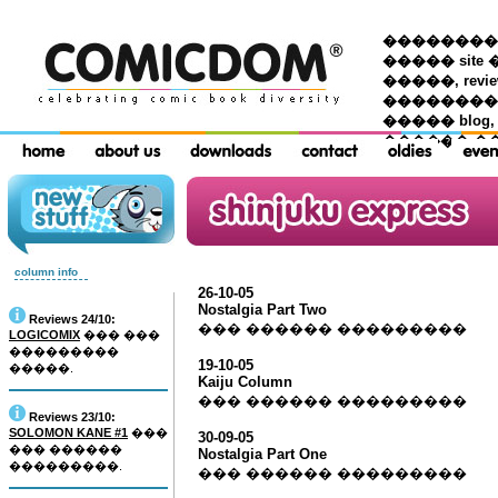
��������� �
����� site 
�����, re
���������
����� blog,
������ �
column info
26-10-05
Nostalgia Part Two
Reviews 24/10:
��� ������ ���������
LOGICOMIX
��� ���
���������
19-10-05
�����.
Kaiju Column
��� ������ ���������
Reviews 23/10:
SOLOMON KANE #1
���
30-09-05
��� ������
Nostalgia Part One
���������.
��� ������ ���������