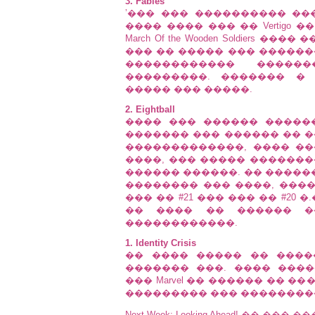
3. Fables
ʼ��� ��� ���������� ��
���� ���� ��� �� Vertigo
March Of the Wooden Soldiers
��� �� ����� ��� ������
������������ �����
���������. ������� � �
����� ��� �����.
2. Eightball
���� ��� ������ ������ � 
������� ��� ������ �� ��
�������������, ���� ��
����, ��� ����� ��������
������ ������. �� ������
�������� ��� ����, ����
��� �� #21 ��� ��� �� #20
�� ���� �� ������ ��
������������.
1. Identity Crisis
�� ���� ����� �� ����� �
������� ���. ���� ���
��� Marvel �� ������ �� 
��������� ��� ���������� 
Next Week: Looking Ahead! �� ���