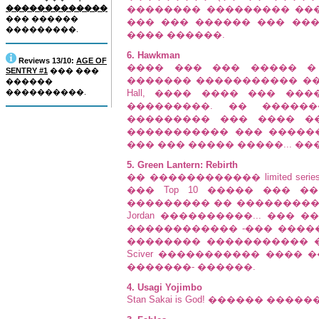
�������������
�������� ��������� ����
��� ������
��� ��� ������ ��� ��
���������.
���� ������.
6. Hawkman
Reviews 13/10:
AGE OF
���� ��� ��� ����� � 
SENTRY #1
��� ���
������� ����������� ���
������
����������.
Hall, ���� ���� ��� ��
���������. �� �����
��������� ��� ���� �
����������� ��� ������
��� ��� ����� �����... �
5. Green Lantern: Rebirth
�� ������������ limited se
��� Top 10 ����� ��� 
��������� �� ����������
Jordan ����������... ���
������������ -��� �������
�������� ����������� ��
Sciver ����������� ����
�������- ������.
4. Usagi Yojimbo
Stan Sakai is God! ������ �