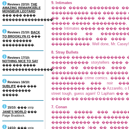
9. Intimates
Reviews 22/10:
THE
���� ����� �������� ���
AMAZING REMARKABLE
MONSIEUR LEOTARD
���������� ��� ��� ���
��� ��� ����
�� ��� ����� �� �����
����������������.
����� ����� ���������, 
��� Intimates ���� �� ��� ���
Reviews 21/10:
BACK
������� �� �������
TO BROOKLYN #1
���
����������� ��� ���� 
��� ������
������ ����. Well done, Mr. Casey!
����������.
8. Stray Bullets
����� ������ �������� ���
Reviews 17/10:
NOTHING NICE TO SAY
���������� storytellers ��
��� ��� ����
���� �� ������. ���� ��
����������������.
���������� ���� ������
�� ������ crime comics. ����
Reviews 16/10:
��������� ��� noir �
SUBLIFE
��� ���
��������� ���� � Azzarello, o
���������
street tough, guess again! O L
�����.
����� �� ������������ ���
7. Conan
15/10:
��� strip
����� ����� ��� �����
JANE'S WORLD
���
Paige Braddock.
��������� ���� ������� ��� R
����� ����� �� ������� �� �
��������� (�� �� ������
14/10:
��� strip