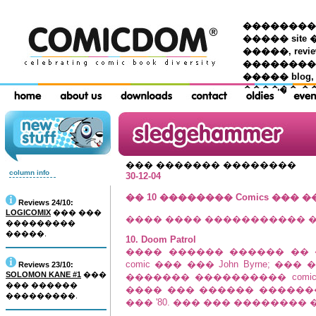
��������� �
����� site 
�����, re
���������
����� blog,
������ �
��� ������� ��������
column info
30-12-04
�� 10 �������� Comics ��� 
Reviews 24/10:
LOGICOMIX
��� ���
���� ���� ����������� �
���������
�����.
10. Doom Patrol
���� ������ ������ ��
comic ��� ��� John Byrne; ���
Reviews 23/10:
SOLOMON KANE #1
���
������� ���������� comic
��� ������
���� ��� ������ ������
���������.
��� '80. ��� ��� ��������