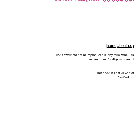
|
home
|
about us
|
The artwork cannot be reproduced in any form without th
mentioned and/or displayed on this
This page is best viewed a
Certified o