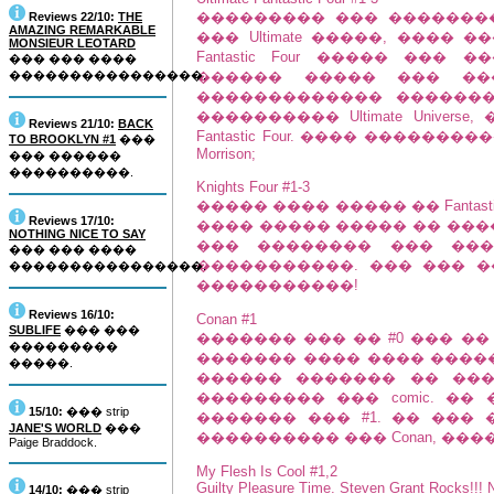
��������� ��� �������
Reviews 22/10:
THE
AMAZING REMARKABLE
��� Ultimate �����, ���� �
MONSIEUR LEOTARD
Fantastic Four ����� ���
��� ��� ����
����������������.
������ ����� ��� ��
������������� �������
���������� Ultimate Unive
Reviews 21/10:
BACK
Fantastic Four. ���� ������
TO BROOKLYN #1
���
Morrison;
��� ������
����������.
Knights Four #1-3
����� ���� ����� �� Fantastic 
Reviews 17/10:
���� ����� ����� �� ����
NOTHING NICE TO SAY
��� �������� ��� ���
��� ��� ����
�����������. ��� ��� �� �
����������������.
�����������!
Reviews 16/10:
Conan #1
SUBLIFE
��� ���
������� ��� �� #0 ��� �
���������
������� ���� ���� ������
�����.
������ ������� �� ��
��������� ��� comic. �
15/10:
��� strip
������� ��� #1. �� ��� 
JANE'S WORLD
���
���������� ��� Conan, ��
Paige Braddock.
My Flesh Is Cool #1,2
Guilty Pleasure Time. Steven Grant Rocks!!! N
14/10:
��� strip