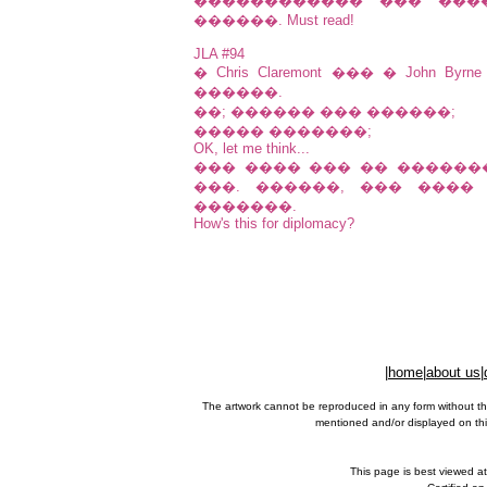
������������ ��� ������
������. Must read!
JLA #94
� Chris Claremont ��� � Joh
������.
��; ������ ��� ������;
����� �������;
OK, let me think...
��� ���� ��� �� �������
���. ������, ��� ����
�������.
How's this for diplomacy?
|
home
|
about us
|
The artwork cannot be reproduced in any form without th
mentioned and/or displayed on this
This page is best viewed a