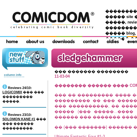
��������� �
����� site 
�����, re
���������
����� blog,
������ �
��� ������� ��������
column info
11-03-04
�������� ������ ���� COM
Reviews 24/10:
LOGICOMIX
��� ���
��� �� ��������� ���� �
���������
��������� �� ��� �����
�����.
��� ����������, �� ���
����� (��� �����...���� 
Reviews 23/10:
������ ��� ������� ����
SOLOMON KANE #1
���
��� ������
�� (��� �������) ������ 
���������.
Ultimate Fantastic Four #1-3