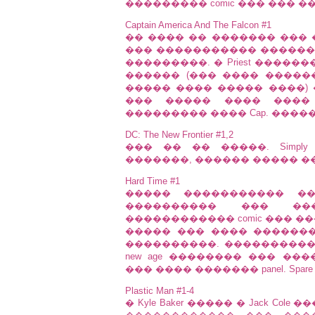
��������� comic ��� ��� ���
Captain America And The Falcon #1
�� ���� �� ������� ��� 
��� ����������� �������
���������. � Priest ����
������ (��� ���� �����
����� ���� ����� ����) ��
��� ����� ���� ����
��������� ���� Cap. �����
DC: The New Frontier #1,2
��� �� �� �����. Simply
�������, ������ ����� ��� �
Hard Time #1
����� ����������� ��
���������� ��� ��
������������ comic ��� �
����� ��� ���� �������
����������. ����������
new age �������� ��� ��
��� ���� ������� panel. Spare 
Plastic Man #1-4
� Kyle Baker ����� � Jack C