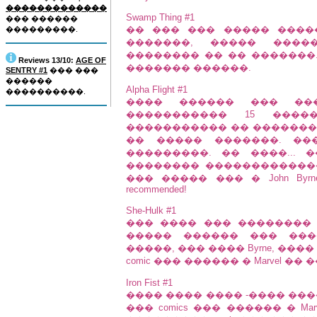
�������������
Swamp Thing #1
��� ������
�� ��� ��� ����� ����
���������.
�������, ����� ����
�������� �� �� �������. 
Reviews 13/10:
AGE OF
������� ������.
SENTRY #1
��� ���
������
Alpha Flight #1
����������.
���� ������ ��� ��
����������� 15 �����
����������� �� ������� 30-
�� ����� �������. ��
���������. �� ����... �
�������� ������������� c
��� ����� ��� � John Byrne
recommended!
She-Hulk #1
��� ���� ��� �������� �
����� ������ ��� ���
�����, ��� ���� Byrne, ���
comic ��� ������ � Marvel �
Iron Fist #1
���� ���� ���� -���� ���
��� comics ��� ������ � Ma