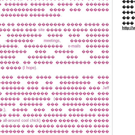
�����
� ������ ������. ���� �� ������
��� 
 ����������� ���� ��� ������
���
�������� ��������.
�� 
���
� �� ����� ������� ���� ���� ��
http:/
�� ��� ��� site ���� �� ���� �����
� ��������� ���� ��� ������
������- meetings, ����������
���, ���������� e-mails ������
, ������� ��� ����� ��� ��
������� ������� ��� �����
�����. �� ����� ��������� ����
��� (I hope).
��� ���� ���� ������ ��� ���
������ ��� �� �������� ���
 ������ ��� ��� �������� ��� Jeff
��� ��� ����������� ����������� ���
� ����� ������� (������� ������
 ���� ������ ��� ������������
�;), ���� ��� ��� ���� �����
�� ���. ����� ������ ������� ���
around cool chick) ���� �����, ��� ����
����� ��� ����� ����� ���� ����
������� �� �������� ��� ������