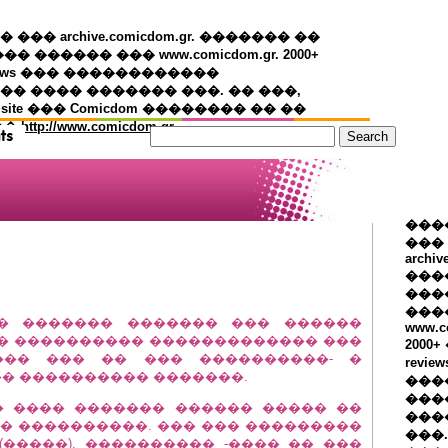
�� archive.comicdom.gr. ������� ��
��� ������ ��� www.comicdom.gr. 2000+
views ��� ������������
� ���� ������� ���. �� ���,
 site ��� Comicdom �������� �� ��
��
http://www.comicdom.gr
���
���
archiv
���
����
���
�� ������� ������� ��� ������
www.c
�� ���������� ������������� ���
2000
��� ��� �� ��� ����������- �
revie
�� ���������� �������.
���
���
 ���� ������� ������ ����� ��
���
� ����������. ��� ��� ���������
���.
�����), ���������� -���� �� ���