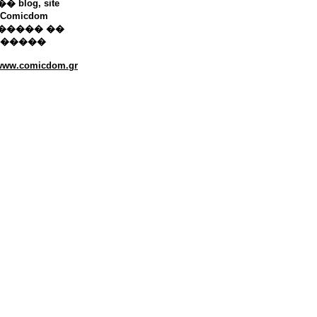
 blog, site
Comicdom
����� ��
������
/www.comicdom.gr