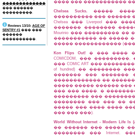
���� ��� ����������� �
�������������
��� ������
Chelsea Sucks.
����� ����
���������.
���������� ��� ������ ���
Chelsea ��� Liverpool ��
Reviews 13/10:
AGE OF
������� �������� �����
SENTRY #1
��� ���
Mourinio ��� ��������� �� 
������
����������� �� ����� �
����������.
����� ������������ (��� ��
Kon Flips Out!
� ��� ���� �
COMICDOM, ��� ���������,
��� COMIC ART ��� ��������� ���
of hundred) �� ��������
������� ��� ������� 
������������ �� ������
����� ����� ������ ��� �
��� ��� ����. � �������
��������� ��� ��������
�������� ��� ��� �� ��
����� ��� ���� ���� ���
��� ��� ���).
World Without Internet - Modern Life Is (
�� ������ ��� ����� ���
�������� ��� Internet. �