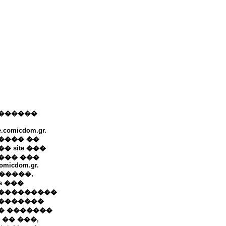
������
e.comicdom.gr.
���� ��
� site ���
��� ���
omicdom.gr.
+ �����,
ws ���
���������
�������
� �������
 �� ���,