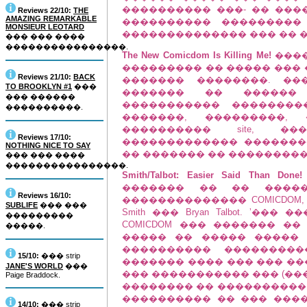
���������� ���- �� ���
Reviews 22/10:
THE
AMAZING REMARKABLE
���������� ���������
MONSIEUR LEOTARD
�������������� ��� �� 
��� ��� ����
����������������.
The New Comicdom Is Killing Me!
����
��������� �� ����� ��� �
Reviews 21/10:
BACK
������� ��������. ��
TO BROOKLYN #1
���
������� �� ������ -�
��� ������
����������� ����������
����������.
�������, ���������
���������� site, 
Reviews 17/10:
������������� �������
NOTHING NICE TO SAY
�� ������� �� ���������� �
��� ��� ����
����������������.
Smith/Talbot: Easier Said Than Done!
������� �� �� ����
Reviews 16/10:
�������������� COMICDOM,
SUBLIFE
��� ���
Smith ��� Bryan Talbot. ʼ
���������
COMICDOM ��� ������� �
�����.
����� �� ����� �����
���������� ���������
15/10:
��� strip
������� ���� ��� ��� ��
JANE'S WORLD
���
��� ����������� ��� (��� all-
Paige Braddock.
�������� �� ���������� 
���������� �� ��� ���
14/10:
��� strip