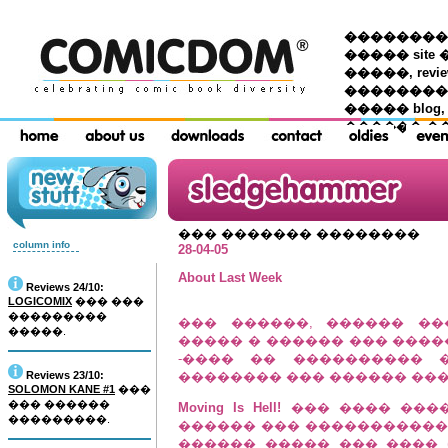
��������� �
����� site 
�����, re
���������
����� blog,
������ �
��� ������� ��������
column info
28-04-05
About Last Week
Reviews 24/10:
LOGICOMIX
��� ���
���������
��� ������, ������ �
�����.
����� � ������ ��� ���
-���� �� ���������� 
Reviews 23/10:
�������� ��� ������ ��
SOLOMON KANE #1
���
��� ������
Moving Is Hell!
��� ���� ����
���������.
������ ��� �����������
������ ����� ��� ���� (