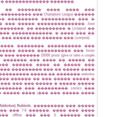
�� ������������� �������.
 �� ������� ���� ���� ���
������� ��� Champions League ������
� ����� ��������� ���������� ��� �
 ��� ����� �������������� Jose
��������. �� ��������� � Liverpool ��
��� ������������, � ���� ��� ��
� ����� ��� ������ ��� Liverpool).
���� �������� ���������� ���
 ����� ����� ���������� ��� forum
 ������� 25000 posts (give or take a couple
 ��� ������� ��� ���� �� ����� ��
��� ������ ���� �� ����� ���
��� ��������� ��� �� ����� ����
�������� ����� �� ������� websites
��� ������ �� ��� ����� ����� �
��� ��� ��� ����� � ����� �����
������ ��� ��������� comics ���
 ����� ���� (��� ��� ����� ����
Addictive) Rubbish.
��������� ��� �����
� ��� 7-8 ������, ���� ��� ����
���� offline ��� ��� 5 ������ ���