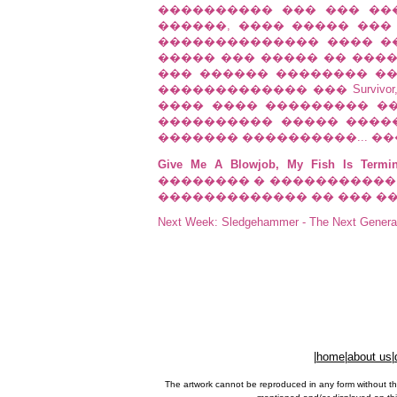
���������� ��� ��� ��
������, ���� ����� ���
�������������� ���� �
����� ��� ����� �� ����
��� ������ �������� ��
������������� ��� Surviv
���� ���� ��������� ��
���������� ����� �����
������� ����������... ��� �
Give Me A Blowjob, My Fish Is Terminal
�������� � ����������� 
������������� �� ��� ������
Next Week: Sledgehammer - The Next Genera
|
home
|
about us
|
The artwork cannot be reproduced in any form without th