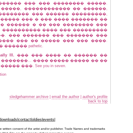
������ ��� ��� �������� �����.
 �����, ������������ �� ������,
�������� ��� ������ ���������,
����� ��� � ��� ���� ������� ��
� ������ � �� ��� �������� ���
or, ���������� ���� ��� ���������
�. ��� ������� ��� ������� ���
��� ��� �� ����� ��� ��� ����.
����� pathetic.
ly Ill.
��� ��� ���� �� ������ ��
�������... ���� ����� ����� �� ��
� ���. See you in seven.
tion
sledgehammer archive
|
email the author
|
author's profile
back to top
downloads
|
contact
|
oldies
|
events
|
e written consent of the artist and/or publisher. Trade Names and trademarks