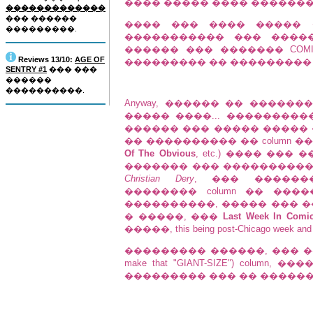
���� ����� ���� ��������
�������������
��� ������
���� ��� ���� ����� 
���������.
����������� ��� ����
������ ��� ������� COM
Reviews 13/10:
AGE OF
��������� �� ��������� ���� ��
SENTRY #1
��� ���
������
����������.
Anyway, ������ �� ������
����� ����... ���������
������ ��� ����� ����� ��
�� ���������� �� column �
Of The Obvious
, etc.) ���� ��
������� ��� ����������
Christian Dery
, ��� ������
�������� column �� ��
����������, ����� ��� ����
� �����, ���
Last Week In Comi
�����, this being post-Chicago week and a
��������� ������, ��� ����
make that "GIANT-SIZE") colu
��������� ��� �� ������