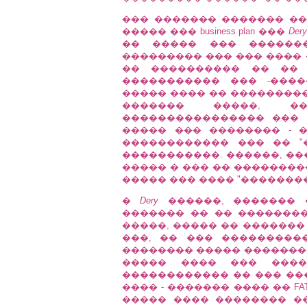
��� ������� ������� ��
����� ��� business plan ���
Dery
�� ����� ��� ������
��������� ��� ��� ���� 
�� ���������� �� �� 
����������� ��� -����
����� ���� �� ��������� ��
������� �����, �
���������������� ��� 
����� ��� �������� - 
������������ ��� �� "
�����������. ������, ��
����� � ��� �� ��������
����� ��� ���� "�������
�
Dery
������, ������� 
������� �� �� �������
�����, ����� �� �������
���, �� ��� �����������
�������� ����� ����������
����� ���� ��� ���
������������ �� ��� ��
���� - ������� ���� �� FATE O
����� ���� �������� ���