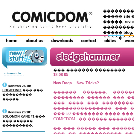
��������� �
����� site 
�����, re
���������
����� blog,
������ �
��� ������� ��������
column info
18-08-05
New Dogs... New Tricks?
Reviews 24/10:
LOGICOMIX
��� ���
������ ������, �����
���������
�������� ������ ��� �
�����.
��� ���� ��� ��������
��������������� ��� 
Reviews 23/10:
��� 50 �������� ���� ��
SOLOMON KANE #1
���
COMICDOM - �� ����� ���������
��� ������
���������.
�� ��� ����� ��� �����
��� �� ����������� ��