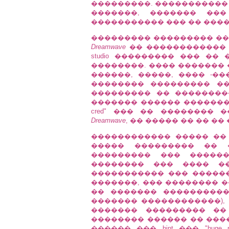
���������. ����������� 
�������, ������� ��� 
����������� ��� �� ���
��������� ��������� ���
Dreamwave
�� ������������ 
studio ��������� ��� ��
��������. ���� �������
������, �����, ���� -�
�������� ��������� �
��������� �� ���������
������� ������ ���������
cred" ��� �� ��������
Dreamwave
, �� ����� �� �� �� �
������������ ����� ��
����� ��������� �� 
��������� ��� �����
�������� ��� ���� �
����������� ��� �����
�������, ��� �������� �
�� ������� ����������
������� ������������),
������� ��������� ��
�������� ������ �� �����
������ ��� hint ��� "hug