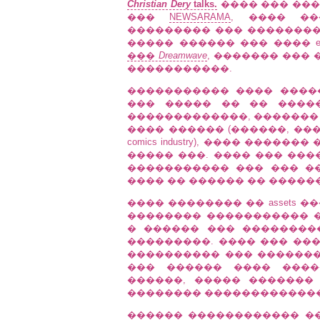
Christian Dery
talks.
���� ��� ���
���
NEWSARAMA
, ���� ��
��������� ��� ��������
����� ������ ��� ���� entr
���
Dreamwave
, ������� ��� 
�����������.
����������� ���� ����
��� ����� �� �� ���
�������������, ������� 
���� ������ (������, ����
comics industry), ���� ���
����� ���. ���� ��� ���
����������� ��� ��� �
���� �� ������ �� �����
���� �������� �� assets �
�������� ����������� 
� ������ ��� ��������
���������. ���� ��� ����
���������� ��� �������
��� ������ ���� ����
������, ����� �������
�������� �������������� �
������ ������������ �