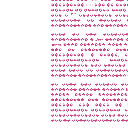
��������� clue ��� �� ��
������ �� ������� ����,
��� �
DC
��������� ����
��������, �� ������ ��
����������� ��� �������
���� �� ��� ������
���������� �
Dery
����� ��
moves ���� �������. ����
��� �� �������� ���
���������) � �����, 
������������� ����
���������� ��� ������
���� ���� �� ��������
������� ������������� �����
�� ���� ��� ������ �
������� ������ ������ bo
����� ����� ��������
��������� ��� ��������
������ ��� ���� �� b
���������� ��������, ��
������������� ���� ���
��� �� ������������� ��