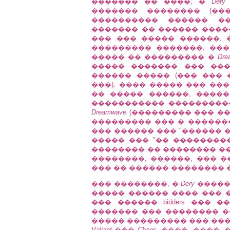
������� �� ����, �
Dery
������� �������� (�
���������� ������ ����
������� �� ������ ����� �
��� ��� ����� ������. 
��������� �������, ���
����� �� ��������� �
Dre
����� ������� ��� �����
������ ����� (��� ���
���). ���� ����� ��� ��
�� ����� ������, ����
����������� ����������
Dreamwave
(��������� ��� �
��������� ��� � �����
��� ������ ��� "������ 
����� ��� "�� ��������
�������� �� �������� �
��������, ������, ��� 
��� �� ������ �������� 
��� ��������, �
Dery
�����
����� ������ ���� ��� 
��� ������ bidders ��� ��
������� ��� �������� �� p
����� ��������� ��� ���
Valiant
���
Chaos
. ����, ����