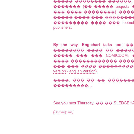
����� �������� ������,
������� (�� ����� project
��� ���� ��������). ���
����� ���� ��� ��������
��������� ���� ��� footno
publishers.
By the way, Englehart talks too!
��
�������� ���� �� �����
����� ��� ��� COMICDOM
���� ������������ ����
��� ���
���� ���������
version
-
english version
).
����, ��� �� �� ������
���������...
See you next Thursday, �� �� SLEDG
(
God help me)