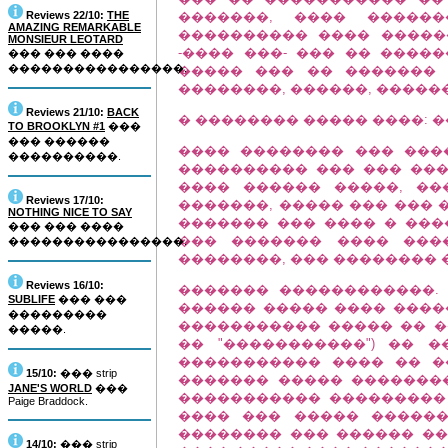
Reviews 22/10:
THE
�������, ���� ������
AMAZING REMARKABLE
���������� ���� �����
MONSIEUR LEOTARD
-���� ���- ��� �� �����
��� ��� ����
����������������.
����� ��� �� �������
��������, ������, �����
Reviews 21/10:
BACK
� �������� ����� ����: �
TO BROOKLYN #1
���
��� ������
���� �������� ��� ����
����������.
���������� ��� ��� ���
���� ������ �����, ���
Reviews 17/10:
�������, ����� ��� ��� 
NOTHING NICE TO SAY
������� ��� ���� � ����
��� ��� ����
��� ������� ���� �������
����������������.
��������, ��� �������� 
Reviews 16/10:
������� ������������.
SUBLIFE
��� ���
������ ����� ���� ����
���������
����������� ����� �� �
�����.
�� "�����������") �� �
����������� ���� �� �
15/10:
��� strip
������� ����� �������
JANE'S WORLD
���
����������� ���������
Paige Braddock.
���� ��� ����� �����
�������� ��� ������ ��
14/10:
��� strip