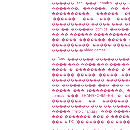
������ fan ��� comics ��
�������, ������, �� �
����������, ������ �
-������- ��� ��� ���
���������� ����� ��� ���� 
�� �� ������ comics ���
�� �� ������ ����������
�� ���� ������� ����� 
����������, ����� ����
������� � video games.
�
Dery
������� ������������
���� ��� ���� ��� ��� �
���� � �������� ��� � ��
������ �����, ����� -��
�������������� �������
�� ��������� ��� ��� 
����� ��� (���������;) �
comics ��� TRANSFORMERS. �
�������� �� ������� 
���������� ��� �� �������
����� "heroic fantasy" ���
��� ������� ��� � ������� 
��� � DC (�� ����� -�� �����