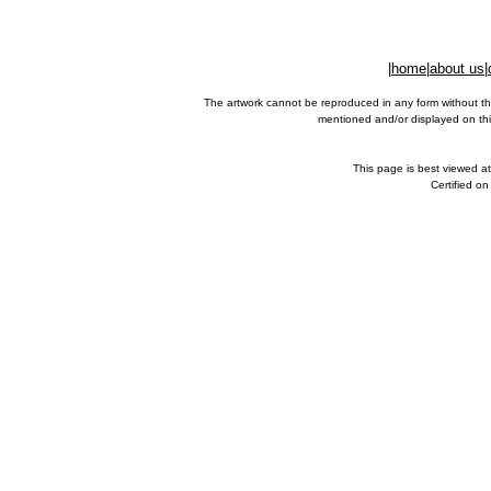
|
home
|
about us
|
The artwork cannot be reproduced in any form without th
mentioned and/or displayed on this
This page is best viewed a
Certified o