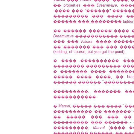
�� properties ���
Dreamwave
, ��
-���� ��� "������" �����
��������� ��� ���� �
������ ��� �������� bidder;
�� ������ ������ ���� ���
Dreamwave
����������� ����
��� ���
Valiant
, ���� �����
�� ������� ��� ��� ���
(kidding, of course, but you get the point).
� ���� ���������� �
�������� ��������� ��� 
� ������� ���� ������
����� ���� ����, �� bra
������ ������ "����������" 
���������, ������� �
�����������.
�
Marvel
, ����� ��� ���� "�
���������� �� ������� 
�� ����� ��� ��� ��
��������� ��� ������ -
���������,
Marvel
(���� �
��������� ������- �� ���