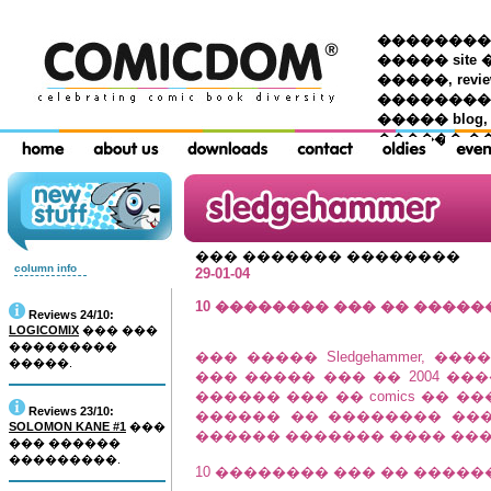
��������� �
����� site 
�����, re
���������
����� blog,
������ �
��� ������� ��������
column info
29-01-04
10 �������� ��� �� ������
Reviews 24/10:
LOGICOMIX
��� ���
���������
��� ����� Sledgehammer, �
�����.
��� ����� ��� �� 2004 �
������ ��� �� comics �� 
Reviews 23/10:
������ �� �������� ���
SOLOMON KANE #1
���
������ ������� ���� ������. A
��� ������
���������.
10 �������� ��� �� ������