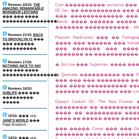
Cool ���������� exclusive 
Reviews 22/10:
THE
AMAZING REMARKABLE
DC fan. �� ���������� ��
MONSIEUR LEOTARD
��� ������������� ���
��� ��� ����
����������������.
Marvel. ���� ������ ���
������� �����������... Magic is 
Reviews 21/10:
BACK
Peanuts Hardcovers ��� �� Fanta
TO BROOKLYN #1
���
���� ��� ������ ��� form
��� ������
��� ������� ��� ����
����������.
������� �� �����������
Reviews 17/10:
� Jim Lee ��� Superman. ���� 
NOTHING NICE TO SAY
��� ��� ����
� Quesada ���������� ��� D
����������������.
��� ��� ��� �������� ��� �� e
��� ���� ���������� �����
Reviews 16/10:
������ �� ������� ��� com
SUBLIFE
��� ���
���������
Darwyn Cooke's DC: The New Fr
�����.
�������� �� ���������
���� �� ��������� �����
15/10:
��� strip
���� �� ����� ���� ������ 
JANE'S WORLD
���
Paige Braddock.
��� ����� Conan ��� ��� Dar
������� ���� ��� �������
14/10:
��� strip