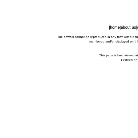
|
home
|
about us
|
The artwork cannot be reproduced in any form without th
mentioned and/or displayed on this
This page is best viewed a
Certified o