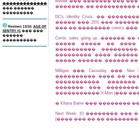
Busiek ��� ������� ��� ���
�������������
�������, �� ���������� 
��� ������
���������.
DC's Identity Crisis. �� ���
����� ��� 25% ��� ���������
Reviews 13/10:
AGE OF
��� �� �������� comics ��
SENTRY #1
��� ���
������
Comic sales going up. ����
����������.
����� ����� �� ����
���������� ���������
��������� ���� ������
�����- ������. ������ ��
Milligan ��� Cassaday ��� 
���������� ���� �� ��
����������� �������
������� ��� �������
����������� X-Men (��� ���
� Kitana Baker ��� �������� ��� Vam
Next Week: 10 �������� ���
(���� ��� �� �� �������� 