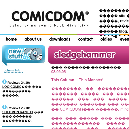
��������� �
����� site 
�����, re
���������
����� blog,
������ �
��� ������� ��������
column info
08-09-05
This Column... This Monster!
Reviews 24/10:
LOGICOMIX
��� ���
��������, �� -��������
���������
������� ����� ��� ���
�����.
������ ��� ��� �����
������� ������� ��� ��
Reviews 23/10:
�� COMICDOM (��� ������, min
SOLOMON KANE #1
���
��� ������
��� ��� ����� ��� ���
���������.
������������� ����� 
������� ��� �����