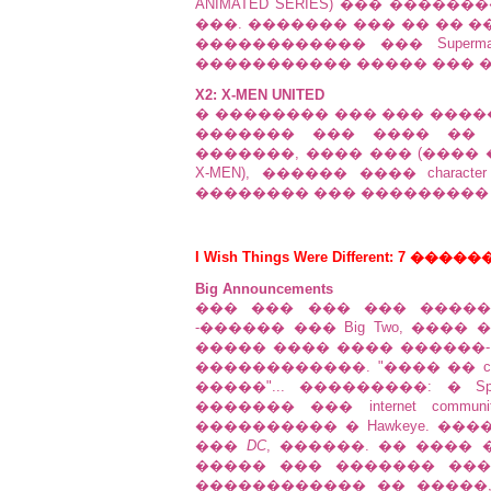
ANIMATED SERIES) ��� ����
���. ������� ��� �� �� ��
������������ ��� Super
����������� ����� ��� ��
X2: X-MEN UNITED
� �������� ��� ��� ���������,
������� ��� ���� �� 
�������, ���� ��� (����
X-MEN), ������ ���� character
�������� ��� ��������� ��
I Wish Things Were Different: 
Big Announcements
��� ��� ��� ��� ����
-������ ��� Big Two, ���� 
����� ���� ���� ������
������������. "���� �� cr
�����"... ���������: � S
������� ��� internet comm
���������� � Hawkeye. �
���
DC
, ������. �� ����
����� ��� ������� ��� out
������������ �� �����