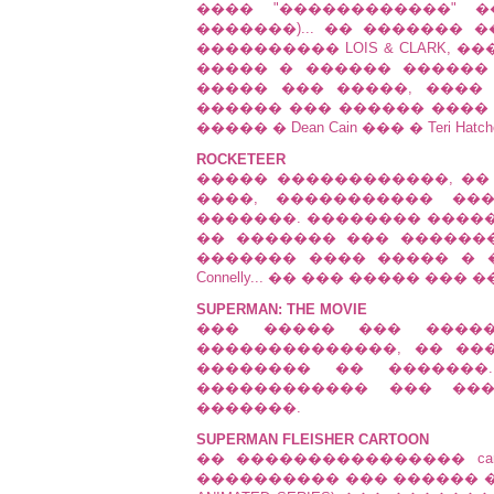
���� "������������" ���
�������)... �� ������� 
���������� LOIS & CLARK,
����� � ������ ������
����� ��� �����, ���� a
������ ��� ������ ����
����� � Dean Cain ��� � Teri Hatche
ROCKETEER
����� ������������, �� �
����, ����������� ���� 
�������. �������� ����
�� ������� ��� ���������� 
������� ���� ����� � ���
Connelly... �� ��� ����� ��� 
SUPERMAN: THE MOVIE
��� ����� ��� ����
��������������, �� ��
�������� �� �������. Christ
������������ ��� ��
�������.
SUPERMAN FLEISHER CARTOON
�� ���������������� cart
���������� ��� ������ ��