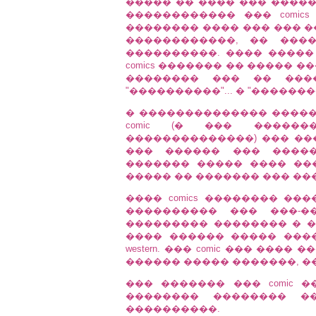
����� �� ���� ��� ����
������������ ��� comics
�������� ���� ��� ��� 
������������, �� ���
����������. ���� �����
comics ������� �� ����� 
�������� ��� �� �����
"����������"... � "������
� �������������� �����
comic (� ��� ������
��������������) ��� ��
��� ������ ��� �����
������� ����� ���� ��
����� �� ������� ��� ��
���� comics �������� ��
���������� ��� ���-��
��������� �������� � �
���� ������ ����� �����
western. ��� comic ��� ��
������ ����� �������, �
��� ������� ��� comic 
�������� �������� �
����������.