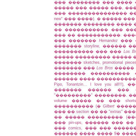
��� �������� ��� ���� 
����� ��� ����� ���, ��
��� ��������������� ��� �
new" ��� ����). � ����� �
������� �������� ���� ��
�� ����������� ��� ���
��� �� �����������. ������ ��
��� �������
Hernandez
��� 
������� storyline, ������ 
���������� ��� ���
Los B
����� ��������� ����� �
������� sketches, promotional piece
������� ���
Los Bros
����� 
�������� ���������� 
������ ���� ����������� ��� 
Pipo, Tonantzin... I love you
������� ������ ��� �
"���������" ��������. �
volume ����� �� ��� sho
���������� (�
Gilbert
����� 
��� �� section �� �� "extra
�� ����� ��������� (����
��� pin-ups, ������ ��� ��
��� comics, ��� ��� ���
������ ���� ���� 9� ���