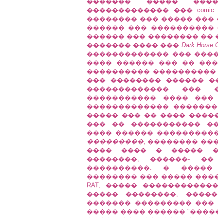
������� ����� ���
������������� ��� comi
�������� ��� ����� ��� �
������ ��� ���������� co
������ ��� �������� �� 
������� ���� ���
Dark Horse 
������������� ��� ����
���� ������ ��� �� ���
���������� ���������� 
��� �������� ������ �
������������� ��� 
����������� ���� ���
������������� �������
����� ��� �� ���� �����
��� �� ����������� ��
���� ������ ���������
���������
, �������� ��
���� ���� � ����� �
��������, ������- �
����������. � �����
�������� ��� ����� ���� ��
RAT, ����� �����������
����� ��������, ����
������� ��������� ���
����� ���� ������ "����