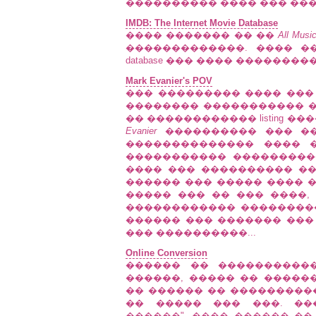
���������� ���� ��� ���
IMDB: The Internet Movie Database
���� ������� �� ��
All Musi
�������������. ���� �
database ��� ���� ��������
Mark Evanier's POV
��� ��������� ���� ��� s
�������� ����������� �
�� ������������ listing ���
Evanier
���������� ��� �� �
�������������� ���� 
����������� ���������� �
���� ��� ���������� ��
������ ��� ����� ���� 
����� ��� �� ��� ����,
������������ ���������
������ ��� ������� ��� 
��� ����������...
Online Conversion
������ �� ����������
������, ����� �� ������
�� ������ �� ����������
�� ����� ��� ���. ��
������", ���� ������ �