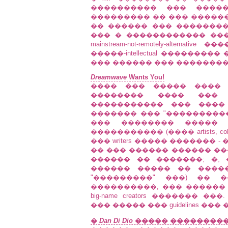
���������� ��� ���
��������� �� ��� �����
�� ������ ��� ���������
��� � ������������ �����
mainstream-not-remotely-alte
�����-intellectual ������
��� ������ ��� �������� ��
Dreamwave
Wants You!
���� ��� ����� ����
�������� ���� ��� 
����������� ��� ���
������� ��� "���������
��� �������� ����� 
����������� (���� artists, color
��� writers ����� �������
�� ��� ������ ������ ��
������ �� �������; �,
������ ����� �� ����
"���������" ���) �� 
����������, ��� �����
big-name creators �������
��� ����� ��� guidelines ��� 
�
Dan Di Dio
����� ����������