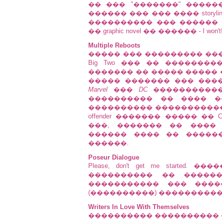
�� ��� "�������" �����
������ ��� ��� ���� storyli
���������� ��� ������ �
�� graphic novel �� ������ - I won't!
Multiple Reboots
����� ��� ��������� ��
Big Two ��� �� �������
������� �� ����� ����� 
����� ������� ��� ���
Marvel
���
DC
�����������
���������� �� ���� �
���������� ����������� �
offender ������� ����� �� CAP
���, ������� �� ����
������ ���� �� ������
������.
Poseur Dialogue
Please, don't get me started. ��
���������� �� �����
����������� ��� ����
(����������) ����������
Writers In Love With Themselves
���������� ����������