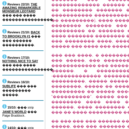
Reviews 22/10:
THE
������������� ������ �
AMAZING REMARKABLE
�� �������� ������� �
MONSIEUR LEOTARD
����������� ���������� 
��� ��� ����
����������������.
�� ���������), ���� ���
�������� ������� ���
��������� �� ������� 
Reviews 21/10:
BACK
���� ������� �������� �
TO BROOKLYN #1
���
��� ������
��� �������� ����, ���
����������.
����� ��� ���� ��� ����
��� ��� ����, � �������
Reviews 17/10:
��� �����, ��� ������
NOTHING NICE TO SAY
��� ��� ����
������������ ��� ������
����������������.
������. � �������
-������������� �������
���������, ����� �����
Reviews 16/10:
��������, ����� �� ���
SUBLIFE
��� ���
���������
��������� �� ����� ���
�����.
"����������". ����� ��
�������� ���� ���� �
������, ���� �������� �
15/10:
��� strip
JANE'S WORLD
���
��� �� ���� ��������� �
Paige Braddock.
�� ��� ��� ��� ������ �
�����, ��� ��� ������� 
14/10:
��� strip