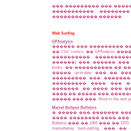
��� ��������� ��� �����
����������� �������
������������ ������.
Web Surfing
GPAnalysis
������ ��� ��������� �
��
CGC
comics. �� GPAnalysis
���������� ���������
������) ��� ������ ��� �
books. �� ���������� �� �� e
����� up-to-date ��� ��
��������� ��� �������
��������� ���� ��� �
�������. �� ���� ��� �
���� �� ����� ��� �������
����� ��� ���. Move to the next pi
Marvel Bullpen Bulletins
� ����� ��� ������� ���
���� �������� ���� ��� ������
Bulletins ��� �� 1965 ��� �� 197
masturbatory back-patting,