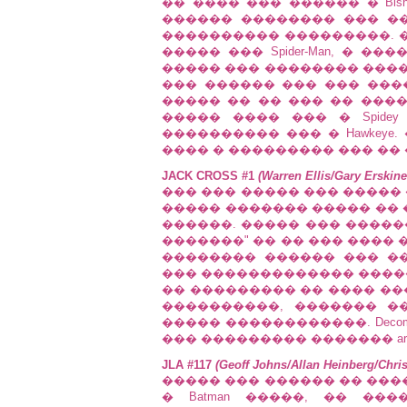
�� ���� ��� ������ � Bishop
������ �������� ��� �
���������� ���������. �
����� ��� Spider-Man, � 
����� ��� �������� ����
��� ������ ��� ��� ���
����� �� �� ��� �� �����
����� ���� ��� � Spidey
���������� ��� � Hawkey
���� � ��������� ��� ��
JACK CROSS #1
(Warren Ellis/Gary Erskin
��� ��� ����� ��� �����
����� ������� ����� �� �
������. ����� ��� ��������
�������" �� �� ��� ����
�������� ������ ��� �
��� ������������� ����
�� ��������� �� ���� ��
����������, ������� �
����� ������������. Decompres
��� ��������� ������� art
JLA #117
(Geoff Johns/Allan Heinberg/Chri
����� ��� ������ �� ������
� Batman �����, �� ��