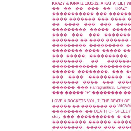
KRAZY & IGNATZ 1931-32: A KAT A' LILT
�� �� �� ��� �� KRAZY
����������� ��� ������ �
���� ������� ��� ���� 
�� ���� ��� ��� ����
��������� ����� ����
���� ���. ��� �������
������� �� ���� ������ �
��������� ��������� �� 
�������� ���� ����� ��
��� �����. ����������,
�������� �� ���������
������������ ��������� 
������ ��������. ��� 
��� ���� ��������� �
������� ���� ��� ���
������ ���
Fantagraphics
. Everyo
��� ����� "+" �������� �
LOVE & ROCKETS VOL. 7: THE DEATH O
����� �� ������� �� WIGWAM B
��������, �� DEATH OF SPE
story ��� ���������� � 
��������� ������ ����
��������. ���� ��� ���