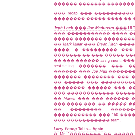
������ ������� �������
��� recap ��� ���������
�������� ����� ���� �� 
Jeph Loeb
���
Joe Madureira
��� ULT
��� ����������� ���� ��
����� ������� ��������
��
Mark Millar
���
Bryan Hitch
���� 
����, � ��������� ��
������� �� ��� ����� ����
�� ��� ������ assignment. 
best-selling ������� ��
������ ���
Joe Mad
�������
������� �������� ��� �
�� ����� ��� ����������
�������� ������ ��� ���
��� ������������ �����
��
Marvel
��� ��� ������ �
��� ���� ���, ��
����� �
�� �������� ������
����������� ��� 150 ���
��� ����������� team.
Larry Young
Talks... Again!
� Mr. "�������� �� ����