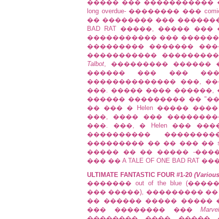
����� ��� ����������� �
long overdue- �������� ��� com
�� �������� ��� �������� 
BAD RAT �����, ����� ���
����������� ��� ������
��������� ������� ���
����������� ���������� 
Talbot
, ��������� ������ 
������ ��� ��� ��
�������������� ���, �
���. ����� ���� ������,
������ ��������� �� "��
�� ��� � Helen ����� ��
���, ���� ��� �������
���. ���, � Helen ��� �
���������� �������
��������� �� �� ��� �� supp
����� �� �� ����� -���
��� �� A TALE OF ONE BAD RAT 
ULTIMATE FANTASTIC FOUR #1-20
(Variou
������� out of the blue (
��� �����), ��������� �
�� ������ ����� ����� 
��� �������� ���
Marve
�������� ���� ����� 