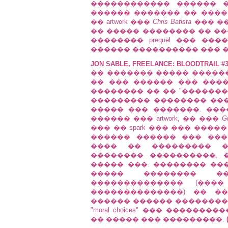
������������ ������ �
������ ������� �� ����
�� artwork ���
Chris Batista
��� �
�� ����� �������� �� �
�������� prequel ��� �������
������ ���������� ��� �� ���
JON SABLE, FREELANCE: BLOODTRAIL #
�� ������� ����� ������� �
�� ��� ������ ��� �������
�������� �� �� "���������" 
��������� �������� ��� 
����� ��� �������. ��
������ ��� artwork, �� ���
Gr
��� �� spark ��� ��� ���
������ ������ ��� ���
���� �� ��������� �
�������� ����������, 
����� ���. �������� ��
����� �������� ���
�������������� (����
��������������) �� �
������ ������ ��������
"moral choices" ��� �����
�� ����� ��� ���������.