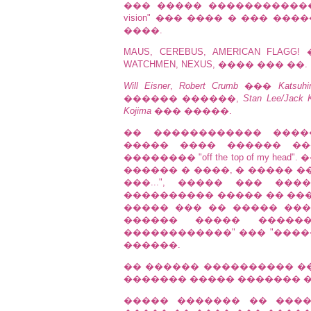
��� ����� ������������� �
vision" ��� ���� � ��� ������, "
����.
MAUS, CEREBUS, AMERICAN FL
WATCHMEN, NEXUS, ���� ��� ��.
Will Eisner
,
Robert Crumb
���
Katsuh
������ ������,
Stan Lee/Jack K
Kojima
��� �����.
�� ������������ �����
����� ���� ������ ��
�������� "off the top of my h
������ � ����, � ����� 
���...", ����� ��� �
���������� ����� �� ���
����� ��� �� ����� ���
������ ����� ������
������������" ��� "����
������.
�� ������ ���������� ��
������� ����� ������� �
����� ������� �� ���