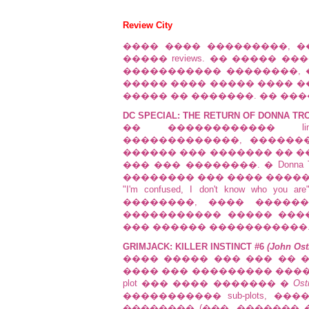
Review City
���� ���� ���������, ��
����� reviews. �� ����� 
����������� ��������, ��
����� ���� ����� ���� ��
����� �� �������. �� ���
DC SPECIAL: THE RETURN OF DONNA TR
�� ������������ lim
�������������, ������
������ ��� ������� �� �
��� ��� ��������. � Donna
�������� ��� ���� ������
"I'm confused, I don't know who you a
��������, ���� �����
����������� ����� ���
��� ������ �����������
GRIMJACK: KILLER INSTINCT #6
(John Ost
���� ����� ��� ��� �� ����
���� ��� ��������� ����
plot ��� ���� ������� �
Ost
����������� sub-plots, ��
�������� (���, ������� 