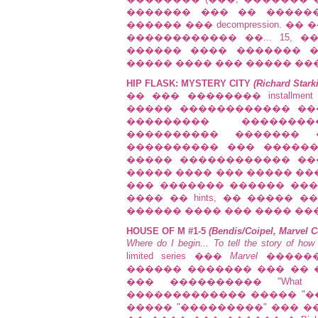
������� ��� �� �����
������ ��� decompression. ��
������������ ��... 15, 
������ ���� ������� 
����� ���� ��� ����� ��� 
HIP FLASK: MYSTERY CITY
(Richard Stark
�� ��� �������� installment ��
����� ������������ ��
��������� �������
���������� �������
���������� ��� �����
����� ������������ ��
����� ���� ��� ����� ��
��� ������� ������ ���
���� �� hints, �� ����� �
������ ���� ��� ���� ��� ��
HOUSE OF M #1-5
(Bendis/Coipel, Marvel 
Where do I begin... To tell the story of how
limited series ���
Marvel
������
������ ������� ��� �� 
��� ���������� "What
������������� ����� "�����"
����� "���������" ��� ���