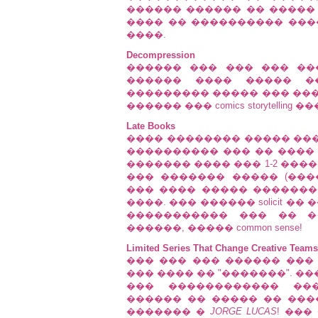
������ ������ �� ����� ����
���� �� ���������� ���
����.
Decompression
������ ��� ��� ��� ��� 
������ ���� ����� �
��������� ����� ��� ���
������ ��� comics storytelling
Late Books
���� �������� ����� ���
���������� ��� �� ����
������� ���� ��� 1-2 ���
��� ������� ����� (���
��� ���� ����� ��������� �
����. ��� ������ solicit ��
����������� ��� �� �
������, ����� common sense!
Limited Series That Change Creative Team
��� ��� ��� ������ ��� lim
��� ���� �� "�������". ���
��� ������������ ��
������ �� ����� �� ��
������� �
JORGE LUCAS
! ���