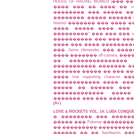
HOUSE OF RAGING WOMEN (��
���� ��� �� ���� �� vo
�������� ��� ����� ��
��������, ����� ������ ��
hearted ������� ��� ����
����, ����� ���� ���
���������" ��� ��� ��� sci-
���������� ��� ��� ������
���� ��� ���� �������������
���
Jaime Hernandez
��� ������
���� ������� off-camera, 
�� ���������������
����������� ������� ��
������� ����� �� ��� ��� 
���� true supporting chara
������������ ���� -���� 
����� �� ������ ���- �
�������������. ����
������� ��� ��� ���� �� 
(A+)
LOVE & ROCKETS VOL. 14: LUBA CONQ
� �������� ��� �����
����� ��� Palomar ������
�� ��������� ���������� gr
������ �� �� flashbacks