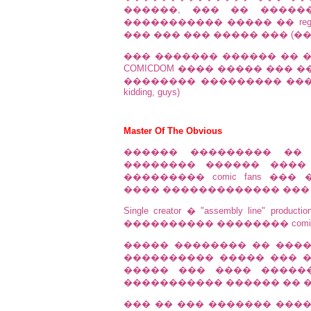
������, ��� �� �����
����������� ����� �� regula
��� ��� ��� ����� ��� (��
��� ������� ������ �� �����
COMICDOM ���� ����� ��� 
�������� ��������� ��� site. Just 
kidding, guys)
Master Of The Obvious
������ ��������� ��
�������� ������ ����
��������� comic fans ��
���� ������������� ���
Single creator � "assembly line
���������� �������� comic
����� �������� �� ���
���������� ����� ��� 
����� ��� ���� �����
����������� ������ �� ��
��� �� ��� ������� ���