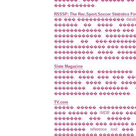
��� �������.
RSSSF: The Rec.Sport.Soccer Statistics F
�� ��� ������������ dat
������ �� ���� ����
������������, ���� ���
������������ ��������
����� �� ���-������
������������� ��� ����� '
���������� ���� �����
�������� ���� ���� ����
Slate Magazine
���������� ���������
�����, ���� ��� ��� �
������� ���� ��� ���
�������� ���������
����������� ��������.
TV.com
����� ����� ���������
��� ����� ��
IMDB
��� ��
�������. ��� ������
���������� ��� ����� �
�������� reference tool
����������� ���������.