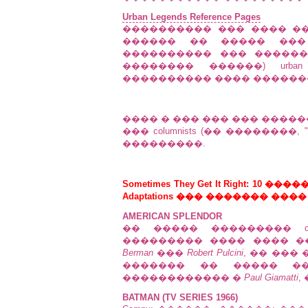
Urban Legends Reference Pages
���������� ��� ���� �����
������ �� ����� ��� 
���������� ��� ������
�������� ������) urban
���������� ���� ������
���� � ��� ��� ��� ������ s
��� columnists (�� �������
���������.
Sometimes They Get It Right: 
Adaptations ��� ������� ���� "Mr
AMERICAN SPLENDOR
�� ����� ��������� c
��������� ���� ���� 
Berman
���
Robert Pulcini
, �� ���
������� �� ����� ���
������������ �
Paul Giamatti
,
BATMAN (TV SERIES 1966)