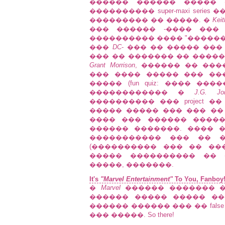
������ ������ ����� 
���������� super-maxi series 
��������� �� �����. �
Keit
��� ������ -���� ���
���������� ���� "������
���
DC
- ��� �� ����� ��� 
��� �� ������� �� ����
Grant Morrison
, ������ �� ��
��� ���� ����� ��� ��
����� (fun quiz: ���� ��
������������ �
J.G. Jo
���������� ��� project �
����� ����� ��� ��� ��
���� ��� ������ ����
������ �������. ���� �
����������� ��� �� ���
(���������� ��� �� ��
����� ���������� �� 
�����, �������.
It's
"Marvel Entertainment"
To You, Fanboy
�
Marvel
������ ������� 
������ ����� ����� ��
������ ������ ��� �� false 
��� �����. So there!