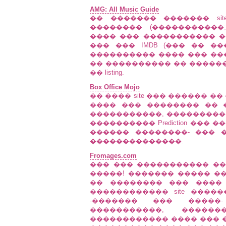
AMG: All Music Guide
�� ������� ������� si
�������� (�����������;)
���� ��� ����������� �
��� ��� IMDB (��� �� �
���������� ���� ��� ���� ��
�� ���������� �� �������
�� listing.
Box Office Mojo
�� ���� site ��� ������ 
���� ��� �������� �� ��
�����������, ����������
���������� Prediction ���
������ ��������- ��� 
��������������.
Fromages.com
��� ��� ����������� ��
�����! ������� ����� �
�� �������� ��� ����
������������ site ����
-������� ��� �����
�����������, ������
������������ ���� ��� � 