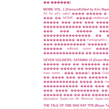
�� ������)
MOME VOL. 1
(Various/Edited by Eric Rey
Art for art's sake! ���� ���
��� �� MOME. �����-intelle
����� ��� ��� ��� �����
������������ ����� ����� �
��� ��� ����� ���
��������������� �� �
���������� ���
Fantagraphics
��� ���������� "������"
������ editorial vision
������������� �� ����� �� shor
SEVEN SOLDIERS: ZATANNA #3
(Grant Mo
����� ��� �� ������ �
����� ����� �� ����� �� �������
maxi series - ��� ����!) ���
Gran
�� ���� ��� ��� ������
����������� ���� ��� mai
����������� ���� ��� �
��� ���� ��������� ��
������ ��� �� ��� �����
alternative. Spare me,
Mr. Morrison
. Spare me 
THE TALE OF ONE BAD RAT TPB
(Bryan Ta