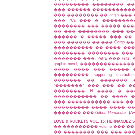
��������� �������� ��
��� ������ ����������� 
��� �������� �� origin ��� 
��� 70's ��� � ���������
�������� ��� ����� ����
�� ��� �������� ��� ���
������ � ����� ��� ��
��� ������ �� ��� Gorgo ��
���������� �� ���� ��� Pa
�������� �������� ���
������� ���, Petra ��� Fri
graphic novel, ����������
���� ���� ��� ����� 
��������� supporting char
������� �� ������� 
"�������" ��� ��� �� �
��������. H ����, � �
����������� �� ���� 
��� ����������� ��� �� c
��������� ���� ���� �
������� ���
Gilbert Hernandez
.
(A+
LOVE & ROCKETS VOL. 15: HERNANDEZ 
�� ��������� volume ��� �� �
�� �������� ��� ��� ���