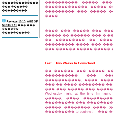
���������� ����� ���
�������������
�������������. ����� �
��� ������
���������.
��������� ��� ����� �
����.
Reviews 13/10:
AGE OF
SENTRY #1
��� ���
������
���� ��� ����� ��� ��
����������.
����� �� ������ ��� � �
�� ��������� �� ����
��������� ���� ��� ���
��� ������ ����� ����� ��� GIA
Last... Two Weeks In Comicland
�� ������ ��� ����� ���
���������� ��� ��
�����������, ���� ���
��� �� ���� �������� ��
��� ��� ����� ��� ����� �
Wednesday night, at the time I'
�����, ���� ��������
��������� ��� ��������
����� �������� ���� (
��������� to begin with - �