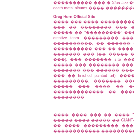
���������� ��� �
Stan Lee
�
death metal albums ����
�������
Greg Horn Official Site
���� ��� ���� ���������� pai
��� �� �������� ��� �
����� �� "���������" ���
creative team. ��������� �
����������, �� ������
���������� ��� �� �����
������� ��� (�� ����� 
���). ��� ������� site 
����� ��� �������� �������
������� ��� ������ ���
��� �� finished painted art), �
���������, ������� �
����� ��� ���� �� ���
������������� �� ���
��������.
���� ���� ��� �� ���� "����
����� ���� ����� �� GIANT-S
�� ���� ��������� ������
������������ ���������