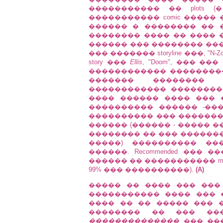
����������� �� plots (�
����������� comic ����� �����
������ � �������� �� 
�������� ���� �� ���� ����
������ ��� �������� ��
��� ������� storyline ���, "
story ���
Ellis
, "Doom", ��� 
������������ ���������
������� �������� 
������������ ��������
���� ������ ���� ��� ��
���������� ������ -��� �
���������� ��� ��������
������ (������ - ����� 
�������� �� ��� �������� 
�����) ���������� ��
������. Recommended ���
������ �� ����������� main 
99% ��� ����������).
(A)
����� �� ���� ��� ��� re
����������� ���� ���
���� �� �� ����� ��� 
�������� �� ��� ���
��������������
��� ���