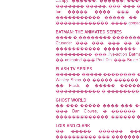
Campy; ������. ������; 
������� �����. ���' ���
fun ����� ���� ��� ���
����������� ����� �� ��
�������������. ���� gorgeous � Y
BATMAN: THE ANIMATED SERIES
���� � �������� ��������
Crusader ��� ��� ��� �� 
����������� �������� 
��������� ��� live-action B
�� animated ��� Paul Dini ��� Bruce 
FLASH TV SERIES
������ ����� �������� ���
Wesley Shipp �� ����� ������
�� Flash. � ����� ����
����������� � ����������� Mar
GHOST WORLD
�� ��� ����� ���� ��� �� 
��� Dan Clowes, � ������ 
�������������, ������ ��
LOIS AND CLARK
�� ����� ������ ��
���������� ��� �����������