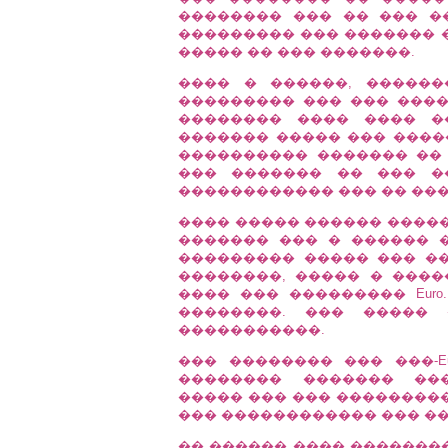
�������� ��� �� ��� �
��������� ��� ������� �
����� �� ��� �������.
���� � ������, �����
��������� ��� ��� ����
�������� ���� ���� �
������� ����� ��� ����
���������� ������� ��
��� ������� �� ��� �
������������ ��� �� ��� 
���� ����� ������ �����
������� ��� � ������ �
��������� ����� ��� ��
��������, ����� � ���
���� ��� ��������� Eur
��������. ��� �����
�����������.
��� �������� ��� ���-E
�������� ������� ���
����� ��� ��� ��������
��� ������������ ��� �
�� ������ ���� ��������