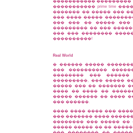
����������� ��������� �
����������� prime time ��
������� �� ����� ��� ��
��� ���� ����� ���������
��� ��� �� ����� ��� 
��������� �� ��� �����
��� ��� �������� �����
����������!
Real World
� ������ ����� �������
��� ���������� �����
�������� ��� ������
���������, ��� ����� �
����� ��� �� ������� �
���� �� ���� �� ������
����� ������ �� ���� �
��� ������.
���� ���� ���� ��� ����
��� ������� ���� ������
�������� ��� ����� ��
����� ����� �� �� �����
��� �������� �� ����