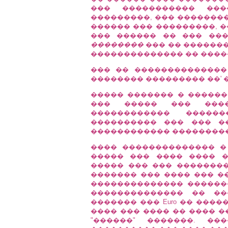
��� ����������� ��
���������, ��� ��������
������ ��� ���������, �
��� ������ �� ��� ��
��������
��� �� �������
�������������� �� ����
��� �� ��������������
�������� ��������� ��' �
����� ������� � ������
��� ����� ��� ���� 
������������ �����
���������� ��� ��� �
������������ ���������
���� �������������� �
����� ��� ���� ���� 
����� ��� ��� ��������
������� ��� ���� ��� �
�������������� ������
�������������� �� ��
������� ��� Euro �� ���
���� ��� ���� �� ���� �
"������" �������. �