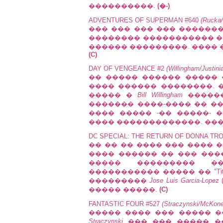
����������.
(�-)
ADVENTURES OF SUPERMAN #640
(Rucka/
��� ��� ��� ��� ������
�������� ����������� 
������ ���������. ���� 
(C)
DAY OF VENGEANCE #2
(Willingham/Justin
�� ����� ������ ����� ��� sup
���� ������ ��������. 
����� �
Bill Willingham
������
������� ����-���� �� �
���� ����� -�� �����- � Sp
���� �������������. ��
DC SPECIAL: THE RETURN OF DONNA TR
�� �� �� ���� ��� ���� ��
���� ������ �� ��� ���
����� ��������� �
����������� ����� �� "Titan
���������
Jose Luis Garcia-Lopez
����� �����.
(C)
FANTASTIC FOUR #527
(Straczynski/McKone
����� ���� ��� ����� ��
Straczynski
��� ��� ����� ���