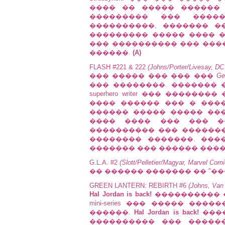
���� �� ����� ������ ��
��������� ��� ������
����������, ������� ��
��������� ����� ���� ��
��� ���������� ��� ����
������.
(A)
FLASH #221 & 222
(Johns/Porter/Livesay, D
��� ����� ��� ��� ���
Ge
��� ��������. ������� 
superhero writer ��� ������
���� ������ ��� � ����
������ ����� ����� ��
���� ���� ��� ��� ��
���������� ��� �������
�������� �������. ���
������� ��� ������ ����� 
G.L.A. #2
(Slott/Pelletier/Magyar, Marvel Comi
�� ������ ������� �� "����
GREEN LANTERN: REBIRTH #6
(Johns, Van 
Hal Jordan is back!
���������� �
mini-series ��� ����� ��
������.
Hal Jordan is back!
�����
���������� ��� �����