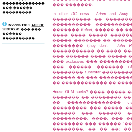
�������������
��� �������.
��� ������
���������.
In other
DC
news...
Adam
and
Andy
s
���������� �� ������
���������� ��������
Reviews 13/10:
AGE OF
SENTRY #1
��� ���
�������
Kubert
, ����� �� 
������
���� ���� ����� �����
����������.
����� ������� �� �����
�������� (they don't -
John R
����������� �� ���� ��
��� ������ ���� ����� �
��� exclusives ��� �����
��� ������ ������� (
W
�������� superstar ������
������ �� ��� ���������
�� ������������ �� ��������
House Of M sucks?
���� ����� ��
������� �� �������� ��
�� �������������� cr
��������� ��� ����� ���
������ ��� ������ �
���������. ����, ��� 
�������� ��� ������ "��
��������, �� �� ��; �����