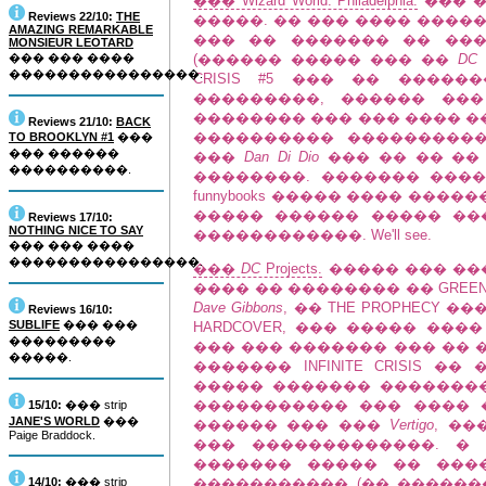
��� Wizard World: Philadelphia.
��� �
Reviews 22/10:
THE
�����. �� ��� ���� ������� �
AMAZING REMARKABLE
��� �� ������� �� ��
MONSIEUR LEOTARD
��� ��� ����
(������ ����� ��� ��
DC 
����������������.
CRISIS #5 ��� �� ����
���������, ������ ��
�������� ��� ��� ���� ��� "Ag
Reviews 21/10:
BACK
���������� ���������
TO BROOKLYN #1
���
��� ������
���
Dan Di Dio
��� �� �� �� �
����������.
��������. ������� ���� ���
funnybooks ����� ���� ��
����� ������ ����� ��
Reviews 17/10:
NOTHING NICE TO SAY
������������. We'll see.
��� ��� ����
����������������.
���
DC
Projects.
����� ��� ����
���� �� �������� �� GREEN L
Dave Gibbons
, �� THE PROPHECY ��
Reviews 16/10:
SUBLIFE
��� ���
HARDCOVER, ��� ����� ��
���������
��� ��� ������� ��� �� 
�����.
������� INFINITE CRISIS �
����� ������� ��������
����������� ��� ���� �� C
15/10:
��� strip
JANE'S WORLD
���
������ ��� ���
Vertigo
, �
Paige Braddock.
��� �������������. �
������� ����� �� ���
14/10:
��� strip
����������� (�� �������,