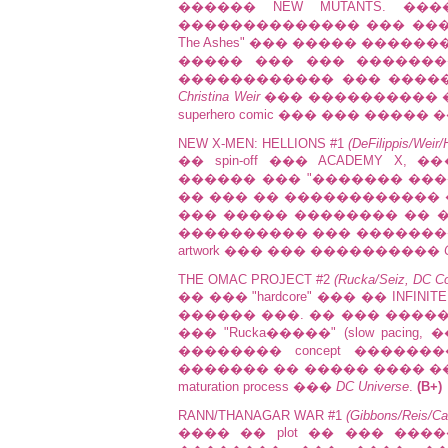
������ NEW MUTANTS. ��
�������������� ��� ��� 
The Ashes" ��� ����� ����
����� ��� ��� ��������
������������ ��� ����
Christina Weir
��� ���������� �
superhero comic ��� ��� �����
NEW X-MEN: HELLIONS #1
(DeFilippis/Weir
�� spin-off ��� ACADEMY 
������ ��� "������� ���
�� ��� �� ������������ ��
��� ����� �������� �� 
���������� ��� ������������
artwork ��� ��� ����������
THE OMAC PROJECT #2
(Rucka/Seiz, DC C
�� ��� "hardcore" ��� �� INFIN
������ ���. �� ��� �����
��� "Rucka�����" (slow pacing,
�������� concept �����
������� �� ����� ���� �
maturation process ���
DC Universe
.
(B+)
RANN/THANAGAR WAR #1
(Gibbons/Reis/C
���� �� plot �� ��� ��