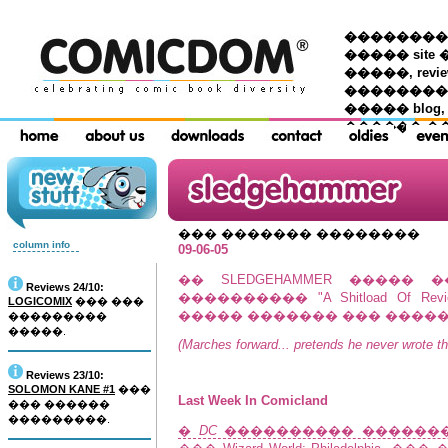
��������� �
����� site 
�����, re
���������
����� blog,
������ �
��� ������� ��������
column info
09-06-05
�� SLEDGEHAMMER �����
Reviews 24/10:
���������� "A Shitload Of Revie
LOGICOMIX
��� ���
����� ������� ��� �����
���������
�����.
(Marches forward... pretends he never wrote thi
Reviews 23/10:
SOLOMON KANE #1
���
Last Week In Comicland
��� ������
���������.
�
DC
���������� ������� ��