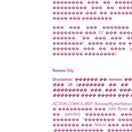
�������� ��� �� ����
��������� ��� �� ���
�������� ��� �� ������ 
���� ��� ��������.
��� ��� ��� �������
�������� ���
DC
��� ���
������. ʼ�� ��� ��� 
��������". ���� ��� �� 
������� ��� �� ���� 
�������� ��������).
Review City
Disclaimer: ������ �� revi
��� 20 (������� �� ��
��������� ��� ��� ���
������� ���� ����� ��� ���
ACTION COMICS #827
(Simone/Byrne/Nelso
� ��������� ���
John Byrne
�
�� penciller) �������� 
������� "�������� ���
������� ���
Nelson
��� ���
-������������� ���������