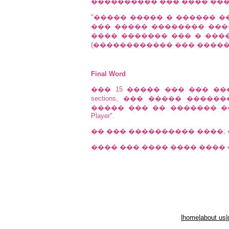
���������� ��� ���� ���
"����� ����� � ������ �
��� ����� �������� ���
���� ������� ��� � ���
(������������ ��� �����;
Final Word
��� 15 ����� ��� ��� �
sections, ��� ����� ����
����� ��� �� ������� ��
Player".
�� ��� ���������� ����;
���� ��� ���� ���� ����
|
home
|
about us
|