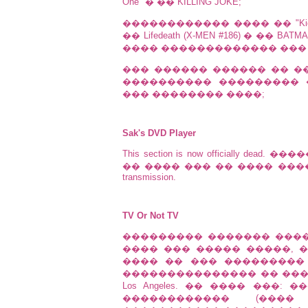
One" � �� KILLING JOKE;
������������ ���� �� "Kid Who Co
�� Lifedeath (X-MEN #186) � ��
���� ������������� ���
��� ������ ������ �� �����
���������� ��������� 
��� �������� ����;
Sak's DVD Player
This section is now officially
�� ���� ��� �� ���� ����
transmission.
TV Or Not TV
��������� ������� ����
���� ��� ����� �����, �
���� �� ��� ���������
��������������� �� ���
Los Angeles. �� ���� ���
������������ (����