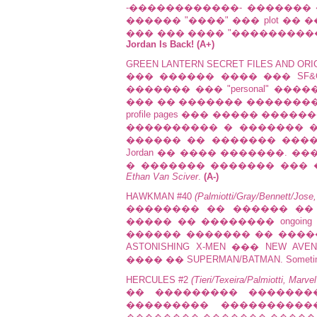
-������������- ������� ��
������ "����" ��� plot �� ���
��� ��� ���� "���������
Jordan Is Back! (A+)
GREEN LANTERN SECRET FILES AND ORI
��� ������ ���� ��� SF&
������� ��� "personal" �
��� �� ������� �������� �
profile pages ��� ����� �
���������� � ������� 
������ �� ������� ����
Jordan �� ���� �������. 
� ������� ������� ��� 
Ethan Van Sciver
.
(A-)
HAWKMAN #40
(Palmiotti/Gray/Bennett/Jose
�������� �� ������ �� H
����� �� �������� ongoing s
������ ������� �� �����
ASTONISHING X-MEN ��� NEW
���� �� SUPERMAN/BATMAN. Sometimes I 
HERCULES #2
(Tieri/Texeira/Palmiotti, Marve
�� ��������� ������
��������� ����������