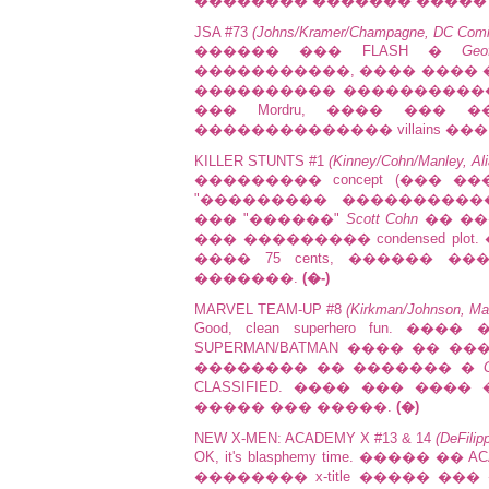
�������� ������� �����
JSA #73
(Johns/Kramer/Champagne, DC Comi
������ ��� FLASH �
Geo
�����������, ���� ���� 
���������� �����������.
��� Mordru, ���� ���
�������������� villains ��� DC
KILLER STUNTS #1
(Kinney/Cohn/Manley, Ali
��������� concept (��� �
"��������� �����������
��� "������"
Scott Cohn
�� ��
��� ��������� condensed pl
���� 75 cents, ������ ��
�������.
(�-)
MARVEL TEAM-UP #8
(Kirkman/Johnson, Ma
Good, clean superhero fun.
SUPERMAN/BATMAN ���� �� �
�������� �� ������� �
CLASSIFIED. ���� ��� ����
����� ��� �����.
(�)
NEW X-MEN: ACADEMY X #13 & 14
(DeFili
OK, it's blasphemy time. ����
�������� x-title ����� ��