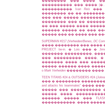
�������� ��� ���� ��� ��
���������� ��� ���� (�.
����������
Ivan Reis
��� 
�������� �� �� ��������� ��� G
��� ��� ����� �������� 
�������� ��� �� ������
�� ��� ����� ���� �����
������ ����� �� ��� ��
����� ��� �� ���� ��� �
SUPERMAN #217
(Verheiden/Benes, DC Com
���� �������� ��� ���� �
PROJECT tie-in. � Lois ��� 
������� ���������, �����
��� ���������. ����, � Lo
������� ���� ��� ����� ��
����� ������ ���� ����
o
Mark Verheiden
�������� ����
TEEN TITANS #24 & OUTSIDERS #24
(Johns
��� � �������� �����������. �
and attacks his teammates" �
����� ��� ���������� 
����� ���� ���������
������ ����� ��� FLA
�����������. ���� ������