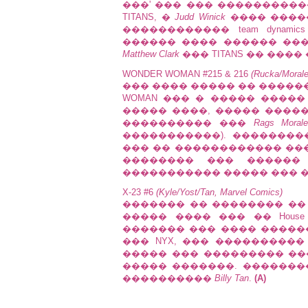
���' ��� ��� �����������
TITANS, �
Judd Winick
���� ����
������������ team dynam
������ ���� ������ ��� 
Matthew Clark
��� TITANS �� ���
WONDER WOMAN #215 & 216
(Rucka/Morale
��� ���� ����� �� �����
WOMAN ��� � ����� ����
����� ����, ����� ����
���������� ���
Rags Moral
�����������). ��������
��� �� ������������ ����
�������� ��� ������
����������� ����� ��� 
X-23 #6
(Kyle/Yost/Tan, Marvel Comics)
������� �� �������� �� ���
����� ���� ��� �� House
������� ��� ���� ���������
��� NYX, ��� ���������
����� ��� ��������� �
����� �������. �������� 
����������
Billy Tan
.
(A)