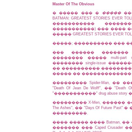
Master Of The Obvious
� ����� ��� �
�����
��
BATMAN: GREATEST STORIES EV
����������� �������
�����������) ��� ���� �
����� GREATEST STORIES EVER TOL
�����; ���������� ��� �
��� ������ �������
�������� ����� multi-part stor
�������� single-issue ��
�� ���������� �������� ���
����� �� ������������� stor
��������� Spider-Man, �� ����
"Death Of Jean De Wolff", �� "Dea
"�����������" drug abuse story
��������� X-Men, ������ �����
The Ashes", �� "Days Of Future Pas
���������.
���� ����� ���� Batman, �
������� ��� Caped Crusader ��