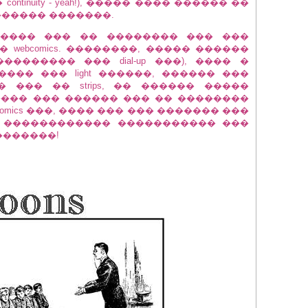
tinuity - yeah!), ����� ���� ������ ��
������ �������.
IPS ����� ��� �� �������� ��� ���
webcomics. ��������, ����� ������
������� ��� dial-up ���), ���� �
�� ��� light ������, ������ ���
�� ��� �� strips, �� ������ �����
������� ��� ������ ��� �� ��������
� comics ���, ���� ��� ��� ������� ���
 ������������ ����������� ���
� �������!