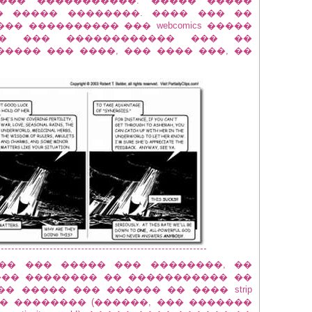
��� �����������. '����� �����
�� ����� ��������. ���� ��� ��
�� ���������� ��� webcomics �����
�� ��� ������������ ��� ��
������ ��� ����, ��� ���� ���, ��
��� ��� ����� ��� ��������, ��
��� �������� �� ����������� ��
��� ����� ��� ������ �� ���� strip
� �������� (������, ��� �������