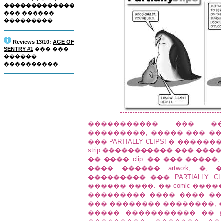
�������������
��� ������
���������.
Reviews 13/10:
AGE OF
SENTRY #1
��� ���
������
����������.
����������� ��� ��
���������, ����� ��� ����
��� PARTIALLY CLIPS! � ���
strip ����������� ��� ����
�� ���� clip. �� ��� �����
���� ������ artwork; �
��������� ��� PARTIALLY CL
������ ����. �� comic ��
��������� ���� ���� ��� 
��� �������� ��������, �
����� ����������� �� g