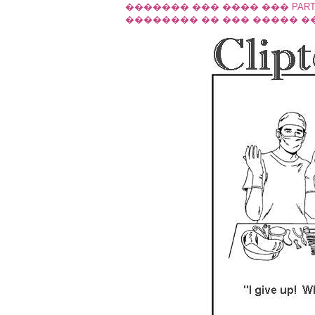
������� ��� ���� ��� PARTIA
�������� �� ��� ����� �