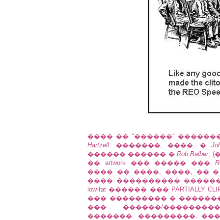
���� �� "������" �����
Hartzell
. �������, ����, �
Jo
������ ������ �
Rob Balber
, (
�� artwork ��� ����� ���
R
���� �� ����, ����, �� �
���� ���������� ������
low-fat ������ ��� PARTIALLY
��� ��������� � ������
��� ������/��������
�������. ���������, ���