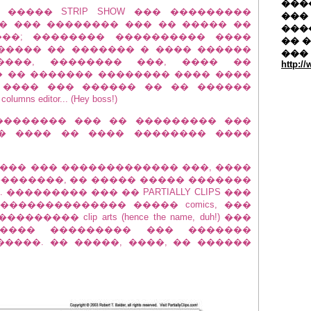
�����
 ����� STRIP SHOW ��� ���������
��� 
�� ��� �������� ��� �� ����� ��
���
���; �������� ���������� ����
�� 
������ �� ������� � ���� ������
���
. ������, �������� ���, ���� ��
http:/
� �� ������� �������� ���� ����
 ���� ��� ������ �� �� ������
editor... (Hey boss!)
 �������� ��� �� ��������� ���
�� ���� �� ���� �������� ����
���� ��� ������������� ���, ����
����������, �� ����� ����� �������
�������� ��� �� PARTIALLY CLIPS ���
 �������������� ����� comics, ���
�� clip arts (hence the name, duh!) ���
����� ��������� ��� �������
����. �� �����, ����, �� ������