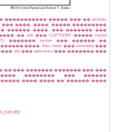
� ����������� ����� ��� �� archives
' ��� ����, ����, ����� ���������
��� ������ ����, ��� ������� ���
 ���� �� site ��� CLIPTOONS ����� hosted
LIPS. ������� section ��� ������ ��
��� ����, links, forum ��� comments ���
���� site ��� webcomics ��� ������� ���
� �� ��� ������� ������� ��� ���
���� �������� ��� ������
������ ���� ���� �� ������ ����
ons_main.php