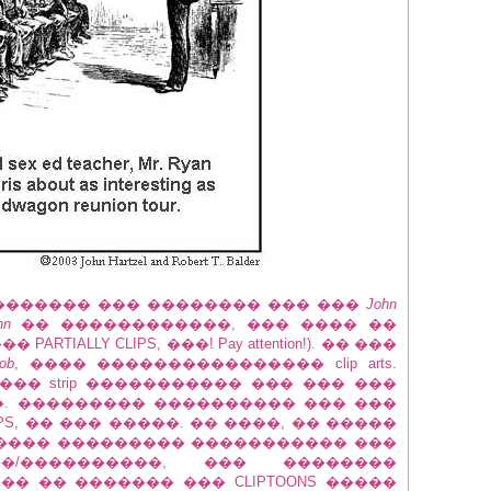
�������� ��� �������� ��� ���
John
hn
�� ������������, ��� ���� ��
��� PARTIALLY CLIPS, ���! Pay attention!). �� ���
ob
, ���� ���������������� clip arts.
��� strip ����������� ��� ��� ���
. ��������� ���������� ��� ���
 CLIPS, �� ��� �����. �� ����, �� �����
���� ��������� ����������� ���
��/����������, ��� ��������
�� �� ������� ��� CLIPTOONS �����