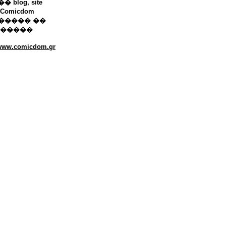
 blog, site
Comicdom
����� ��
������
/www.comicdom.gr