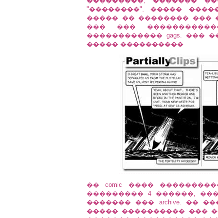
���������, ������� ��
"��������", ����� ���
����� �� �������� ��� �
��� ��� ����������
������������ gags. ��� 
����� ����������.
�� comic ���� ��������
��������� 4 ������, ��
������� ��� archive. �� �
����� ���������� ��� �