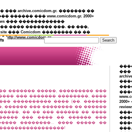
�� archive.comicdom.gr. ������� ��
��� ������ ��� www.comicdom.gr. 2000+
views ��� ������������
� ���� ������� ���. �� ���,
 site ��� Comicdom �������� �� ��
��
http://www.comicdom.gr
���
���
archiv
���
����
��� ������� �����, ��������� ���
���
���� ��� ������� ��������, ����
www.c
��� ���������� ���� (��. ������
2000
��, ������ ��� �������� �� ������
revie
�����, �� �� ��� ������ �� ����
���
������ ��� ���� �� ������ ���
���
���� ��������... ���� ����� ��
���
 �����������������!
���.