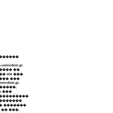
������
e.comicdom.gr.
���� ��
� site ���
��� ���
omicdom.gr.
+ �����,
ws ���
���������
�������
� �������
 �� ���,