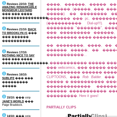
Reviews 22/10:
THE
����, ������, ����� ��
AMAZING REMARKABLE
������� (�����, ��� ��
MONSIEUR LEOTARD
�����). �� �������� �
��� ��� ����
����������������.
������� ��� pc, ������
(���������� Dial-up!!!)
�������� "�������", ���
Reviews 21/10:
BACK
��� ��������� ������,
TO BROOKLYN #1
���
��� ������
��������� ���� ������� columns 
����������.
�� ��������, ����, ��
������ �����, �� ���
Reviews 17/10:
�����������...
NOTHING NICE TO SAY
��� ��� ����
...����������� ����� ��
����������������.
��� webcomics, ��� ����� 
���������� ������ ����. �
Reviews 16/10:
CLIPTOONS, ���
Rob Balder
. ���
SUBLIFE
��� ���
����� � ���������� ����������
���������
�����.
������������� �����
������ ����������� ���
���������. Here it goes!
15/10:
��� strip
JANE'S WORLD
���
Paige Braddock.
PARTIALLY CLIPS
14/10:
��� strip