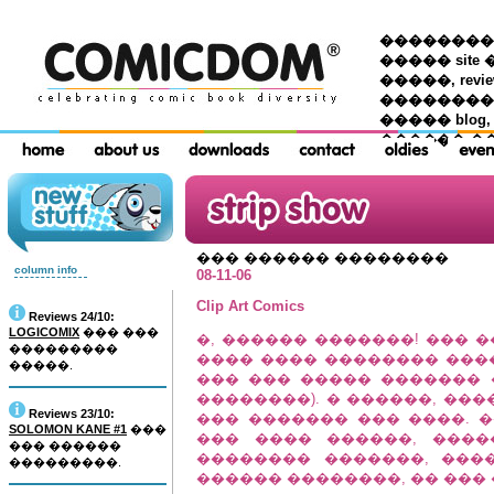
��������� �
����� site 
�����, re
���������
����� blog,
������ �
��� ������ ��������
column info
08-11-06
Clip Art Comics
Reviews 24/10:
LOGICOMIX
��� ���
�, ������ �������! ��� 
���������
���� ���� �������� ���
�����.
��� ��� ����� ������� 
��������). � ������, ��
Reviews 23/10:
��� ������� ��� ����. �
SOLOMON KANE #1
���
��� ���� ������, ���
��� ������
�������� �������, ����
���������.
������ ��������, �� ���