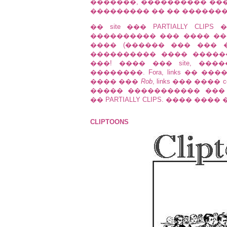
�������, ���������� ��� con
��������� �� �� ������
�� site ��� PARTIALLY CL
���������� ��� ���� ��� 
���� (������ ��� ��� ��
���������� ���� �������
���! ���� ��� site, ���
��������. Fora, links �� 
���� ���
Rob
, links ��� ���
����� ����������� ���
�� PARTIALLY CLIPS. ���� ���
CLIPTOONS