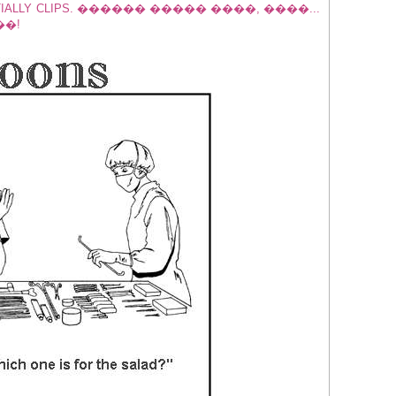
LLY CLIPS. ������ ����� ����, ����...
��!