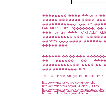
�������� ���� �� comic ��
����� ������� ����. ���
�����������. �� site ��
PARTIALLY CLIPS. '�������, ��
��� domain ��� PARTIALLY C
���������� ���... �� �������
�� strips. ��� ����, ������, 
����� ���!
������ �� �� ��� ������
�� ������ �� ����
������������, ���� �� 
��� �������� links!
That's all for now. See you in the dreamtime!
http://www.partiallyclips.com/index.php
http://en.wikipedia.org/wiki/Partially_Clips
http://www.partiallyclips.com/cliptoons/clipto
http://en.wikipedia.org/wiki/Clip_art