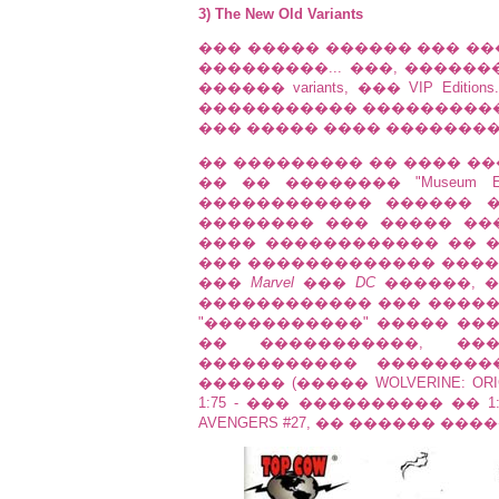
3) The New Old Variants
��� ����� ������ ��� ��
���������... ���, �����
������ variants, ��� VIP Ed
����������� ������������ ��� 
��� ����� ���� �������
�� ��������� �� ���� ��
�� �� �������� "Museum E
������������ ������ �
�������� ��� ����� ��
���� ������������ �� �
��� ������������� ���� ��
���
Marvel
���
DC
������, �
������������ ��� ������
"�����������" ����� ����
�� �����������, ��
����������� ��������
������ (����� WOLVERINE: ORIGINS #2
1:75 - ��� ���������� �� 1:10
AVENGERS #27, �� ������ �