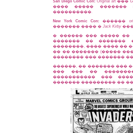
San Diego Comic Con:
Original art ���
G
���� ����� ������� s
����������.
New York Comic Con:
������ ori
������� ���� �
Jack Kirby
���
� ������ ��� ����� ��
������� �� ������� 
��������, ���� ���� �� 
�� �� ������� (����� ���
�������� ��� ������� ��
������, �� ������� ��� 
��� ��� �� ��������
����������� ��� ���
������� ��������� �� ���