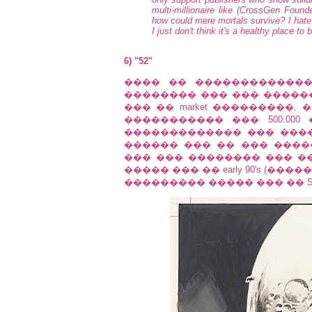
multi-millionaire like (CrossGen Founder
how could mere mortals survive? I hate 
I just don't think it's a healthy place to 
6) "52"
���� �� �������������
�������� ��� ��� �������
��� �� market ���������,
����������� ��� 500.000
������������� ��� ����
������ ��� �� ��� �����
��� ��� �������� ��� �
����� ��� �� early 90's (���
��������� ����� ��� �� SUP