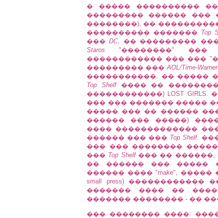
� ����� ���������� �
��������� ������ ��� 
��������), �� ���������
���������� �������
Top S
���
DC
, �� ��������� �
Staros
"��������" ��� 
������������ ��� ��� "
��������� ���
AOL/Time-Warner
�����������. �� ����� ��
Top Shelf
���� �� ��������� 
������������) LOST GIRLS
��� ��� ������� ����� �
����� ��� �� ������ ���
������ ��� �����) ����
���� ������������� ��� "m
������ ��� ���
Top Shelf
. �
��� ��� �������� �����
���
Top Shelf
��� �� ������,
�� ������ ��� �����
������ ���� "make", ����� ��
small press) �����������
������� ���� �� ����
������� �������� - �� �
��� �������� ����: ���