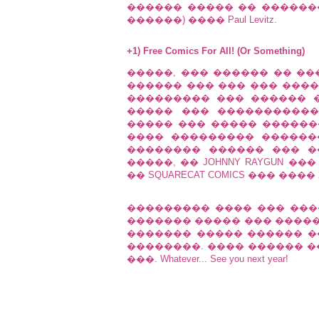
������ ����� �� �������
������) ���� Paul Levitz.
+1) Free Comics For All! (Or Something)
�����, ��� ������ �� ��
������ ��� ��� ��� ���
��������� ��� ������ ����
����� ��� ����������
����� ��� ����� �����
���� ��������� ������� 
�������� ������ ��� �
�����, �� JOHNNY RAYGUN 
�� SQUARECAT COMICS ��� ���� 2 album
��������� ���� ��� ���
������� ����� ��� �����
������� ����� ������ �
��������. ���� ������ �
���. Whatever... See you next year!