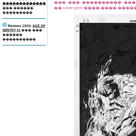
��� ��� ���������� ���
�������������
�� cover price ���� ���� �
��� ������
���������.
Reviews 13/10:
AGE OF
SENTRY #1
��� ���
������
����������.