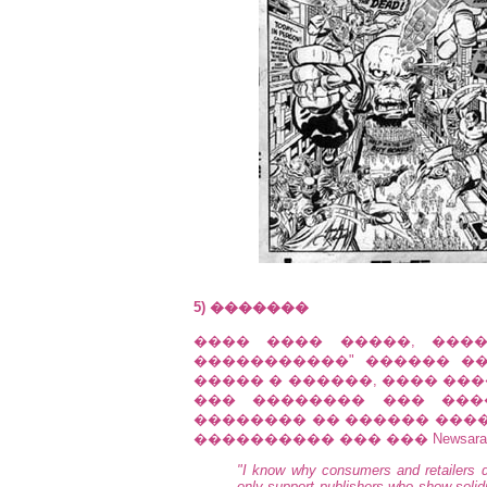
5) �������
���� ���� �����, ���
�����������" ������ ��
����� � ������, ���� ��
��� �������� ��� ���
�������� �� ������ ������
���������� ��� ��� Newsara
"I know why consumers and retailers d
only support publishers who show solidn