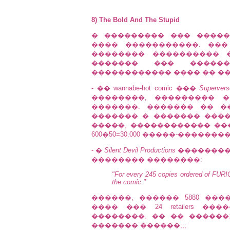
8) The Bold And The Stupid
� ��������� ��� ������
���� �����������. ��� 
�������� ���������� 
������� ��� ������
������������ ���� �� �
- �� wannabe-hot comic ���
Supervers
��������, ��������� �
�������. ������� �� ����, 
������� � ������� ���� 
�����, ������������ ��� �����
600�50=30.000 �����-���������
- �
Silent Devil Productions
���������, 
�������� ��������:
"For every 245 copies ordered of FURI
the comic."
������, ������ 5880 ��
���� ��� 24 retailers 
��������, �� �� ������
������� ������;;;