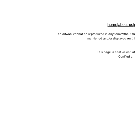
|
home
|
about us
|
The artwork cannot be reproduced in any form without th
mentioned and/or displayed on this
This page is best viewed a
Certified o