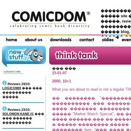
��������� �
����� site 
�����, re
���������
����� blog,
������ �
��� ���
column info
15-01-07
2006: 10+1
Reviews 24/10:
LOGICOMIX
��� ���
What you are about to read is not a regular 
���������
�����.
�� �������� "��������
���������� ��� ������
���� ������� ��������.
Reviews 23/10:
����� "Market Watch Special"
SOLOMON KANE #1
���
��� ������
���� ������ ��� �� �����
���������.
� ����� �������� ����� 
�������� item. (��� ����