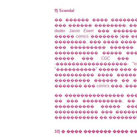
9) Scandal
�� ������ ���� �����
��� ������ ��������, �� 
dealer
Jason Ewert
��� ������
����� comics ������� (��
��������, ��� ���� ����� 
��� ��������� ������
����������� ����� ����
����� ���
CGC
��� �
-������������������- "ex
"����������" ����� ��� ���� �
���������� ���� �����
��������� ������ �� 
������� ��� comics ���, �
�� ��������������� ���
�� ��� ����������, ��
���������� ����� ���
����������� ��� �����
����������� �� �������
10) � ���� ������� ���� 