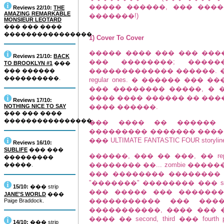
����� ������, ��� ���
Reviews 22/10:
THE
AMAZING REMARKABLE
�������!)
MONSIEUR LEOTARD
��� ��� ����
����������������.
1) Cover To Cover
����� ���� ��� ��� ���
Reviews 21/10:
BACK
��� ��������; �����
TO BROOKLYN #1
���
������������� ������. ��� ��
��� ������
����������.
regular ones. � ������ ��� 
��� �������� �����, � 
���� ���� ������ �� ���
Reviews 17/10:
NOTHING NICE TO SAY
���� ������.
��� ��� ����
����������������.
��� ���� �� ������ 
��������� ������� ����: �� "Marv
��� ULTIMATE FANTASTIC FOUR storyline
Reviews 16/10:
SUBLIFE
��� ���
������, ��� �� ���, �� re
���������
�������� ��... zombie ����
�����.
��� �������� �������� ��
"�������" �������� ��� st
15/10:
��� strip
��� ����� ��� �������
JANE'S WORLD
���
����������� ��� ���
Paige Braddock.
�����������, ���� ��� �� �
���� �� second, third ��� fou
14/10:
��� strip