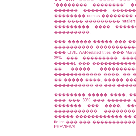
"�������� ��������" 
������ ������ �����
�������� comics ��������
��� ���� ��������� retail
��������� ���� �����
���������.
��� ������ ����� ��� ����
���������� �����������
��� CIVIL WAR-related titles ���
Marve
35% ��� ��������� ��
�����), ��� �����������
�� ����� ���������
������������ ����, �� �
�� ����� ����, ����� ����
���������� �� ��� ��������
�������� ����� ����, �
��� ��� 30% ��� ������ ��� ma
������� ��� ����, ��
����������� ��������
����� ������������ �� ��
tie-ins ��� ��� ���������
PREVIEWS.